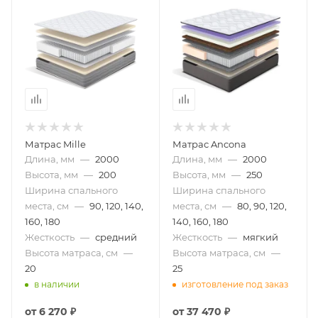
Матрас Mille
Матрас Ancona
Длина, мм
—
2000
Длина, мм
—
2000
Высота, мм
—
200
Высота, мм
—
250
Ширина спального
Ширина спального
места, см
—
90, 120, 140,
места, см
—
80, 90, 120,
160, 180
140, 160, 180
Жесткость
—
средний
Жесткость
—
мягкий
Высота матраса, см
—
Высота матраса, см
—
20
25
в наличии
изготовление под заказ
от
6 270 ₽
от
37 470 ₽