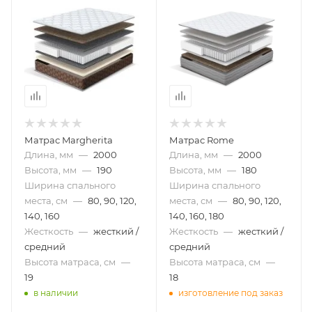
Матрас Margherita
Матрас Rome
Длина, мм
—
2000
Длина, мм
—
2000
Высота, мм
—
190
Высота, мм
—
180
Ширина спального
Ширина спального
места, см
—
80, 90, 120,
места, см
—
80, 90, 120,
140, 160
140, 160, 180
Жесткость
—
жесткий /
Жесткость
—
жесткий /
средний
средний
Высота матраса, см
—
Высота матраса, см
—
19
18
в наличии
изготовление под заказ