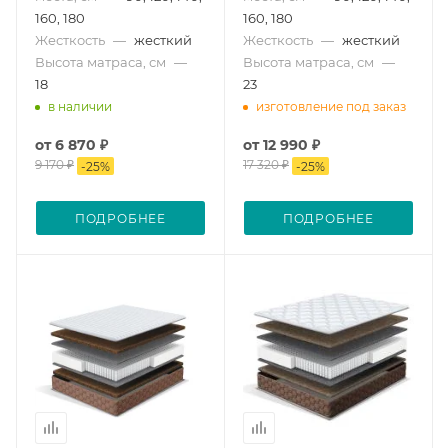
160, 180
160, 180
Жесткость
—
жесткий
Жесткость
—
жесткий
Высота матраса, см
—
Высота матраса, см
—
18
23
в наличии
изготовление под заказ
от
6 870 ₽
от
12 990 ₽
9 170 ₽
17 320 ₽
-
25
%
-
25
%
ПОДРОБНЕЕ
ПОДРОБНЕЕ