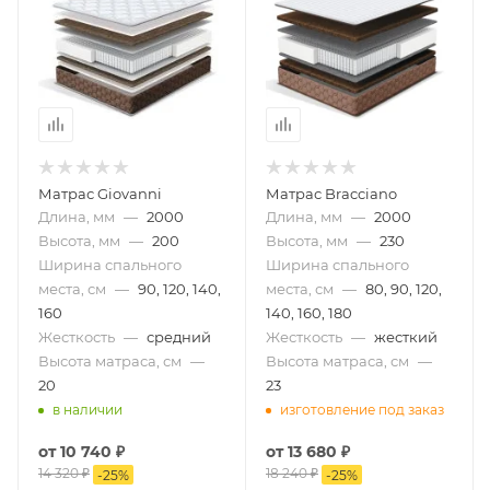
Матрас Giovanni
Матрас Bracciano
Длина, мм
—
2000
Длина, мм
—
2000
Высота, мм
—
200
Высота, мм
—
230
Ширина спального
Ширина спального
места, см
—
90, 120, 140,
места, см
—
80, 90, 120,
160
140, 160, 180
Жесткость
—
средний
Жесткость
—
жесткий
Высота матраса, см
—
Высота матраса, см
—
20
23
в наличии
изготовление под заказ
от
10 740 ₽
от
13 680 ₽
14 320 ₽
18 240 ₽
-
25
%
-
25
%