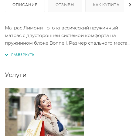
ОПИСАНИЕ
ОТЗЫВЫ
КАК КУПИТЬ
Матрас Лимони - это классический пружинный
матрас с двусторонней системой комфорта на
пружинном блоке Bonnell. Размер спального места
на выбор. Чехол - трикотаж, простеганный на
Hollcon плотностью 250 гр/м2. Высота матраса 19 см.
Нагрузка до 110 кг.
Услуги
Состав матраса:
Высокотехнологичная пена Forplit Eco 15 мм
Спанбонд
Боннель 140 мм
Спанбонд
Высокотехнологичная пена Forplit Eco 15 мм
Высокотехнологичная пена Forplit Eco придает