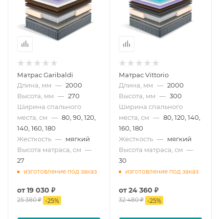
Матрас Garibaldi
Матрас Vittorio
Длина, мм
—
2000
Длина, мм
—
2000
Высота, мм
—
270
Высота, мм
—
300
Ширина спального
Ширина спального
места, см
—
80, 90, 120,
места, см
—
80, 120, 140,
140, 160, 180
160, 180
Жесткость
—
мягкий
Жесткость
—
мягкий
Высота матраса, см
—
Высота матраса, см
—
27
30
изготовление под заказ
изготовление под заказ
от
19 030 ₽
от
24 360 ₽
25 380 ₽
32 480 ₽
-
25
%
-
25
%