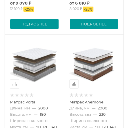
от
9 070 ₽
от
6 010 ₽
12 100 ₽
8 020 ₽
-
25
%
-
25
%
ПОДРОБНЕЕ
ПОДРОБНЕЕ
Матрас Porta
Матрас Anemone
Длина, мм
—
2000
Длина, мм
—
2000
Высота, мм
—
180
Высота, мм
—
230
Ширина спального
Ширина спального
места, см
—
90, 120, 140,
места, см
—
90, 120, 140,