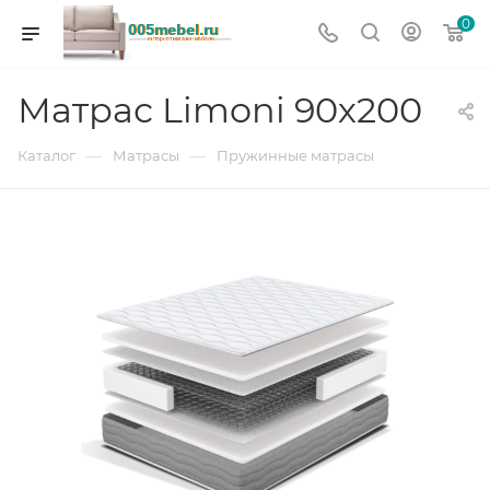
0
Матрас Limoni 90х200
—
—
Каталог
Матрасы
Пружинные матрасы