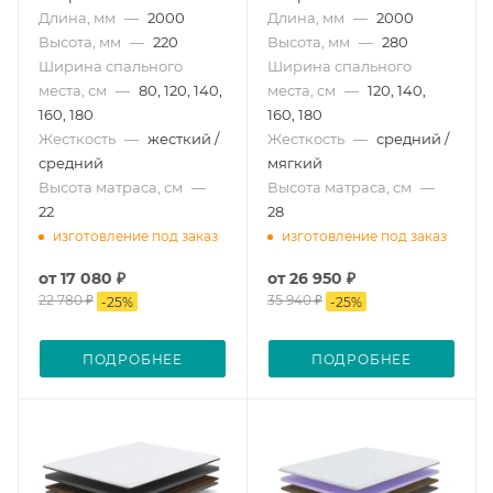
Длина, мм
—
2000
Длина, мм
—
2000
Высота, мм
—
220
Высота, мм
—
280
Ширина спального
Ширина спального
места, см
—
80, 120, 140,
места, см
—
120, 140,
160, 180
160, 180
Жесткость
—
жесткий /
Жесткость
—
средний /
средний
мягкий
Высота матраса, см
—
Высота матраса, см
—
22
28
изготовление под заказ
изготовление под заказ
от
17 080 ₽
от
26 950 ₽
22 780 ₽
35 940 ₽
-
25
%
-
25
%
ПОДРОБНЕЕ
ПОДРОБНЕЕ