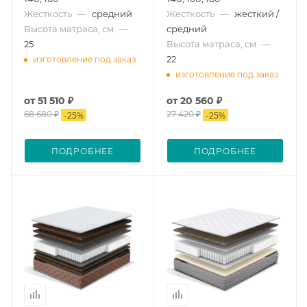
Жесткость
—
средний
Жесткость
—
жесткий /
Высота матраса, см
—
средний
25
Высота матраса, см
—
22
изготовление под заказ
изготовление под заказ
от
51 510 ₽
от
20 560 ₽
68 680 ₽
27 420 ₽
-
25
%
-
25
%
ПОДРОБНЕЕ
ПОДРОБНЕЕ