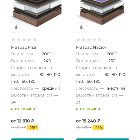
Матрас Pisa
Матрас Nazioni
Длина, мм
—
2000
Длина, мм
—
2000
Высота, мм
—
240
Высота, мм
—
230
Ширина спального
Ширина спального
места, см
—
80, 90, 120,
места, см
—
80, 90, 120,
140, 160, 180
140, 160, 180
Жесткость
—
средний
Жесткость
—
жесткий
Высота матраса, см
—
Высота матраса, см
—
24
23
в наличии
в наличии
от
12 810 ₽
от
15 240 ₽
17 080 ₽
20 320 ₽
-
25
%
-
25
%