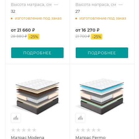
Высота матраса, см
—
Высота матраса, см
—
32
27
изготовление под заказ
изготовление под заказ
от
21 660 ₽
от
16 270 ₽
28 880 ₽
21 700 ₽
-
25
%
-
25
%
ПОДРОБНЕЕ
ПОДРОБНЕЕ
Матрас Modena
Матрас Fermo