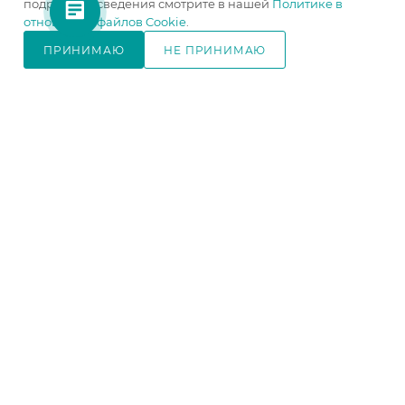
подробные сведения смотрите в нашей
Политике в
отношении файлов Cookie
.
ПРИНИМАЮ
НЕ ПРИНИМАЮ
В КОРЗИНУ
ПОДПИСАТЬСЯ НА РАССЫЛКУ
+7 921 754 4453
ЗАКАЗАТЬ ЗВОНОК
zakaz@005mebel.ru
г. Санкт-Петербург, ул. Коли
Томчака д. 28