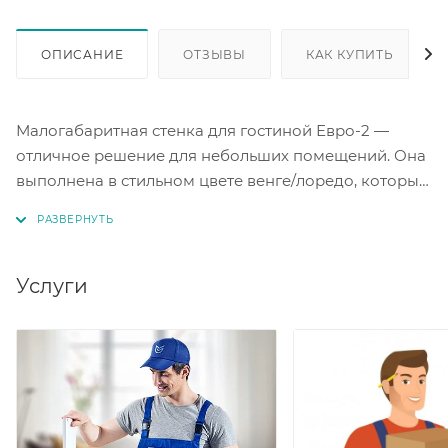
ОПИСАНИЕ
ОТЗЫВЫ
КАК КУПИТЬ
Малогабаритная стенка для гостиной Евро-2 —
отличное решение для небольших помещений. Она
выполнена в стильном цвете венге/лоредо, который
гармонично впишется в интерьер. Эта стенка
поможет вам организовать хранение вещей и
украсит гостиную. Материал ЛДСП. Гостиная имеет
нишу под ТВ размерами 1110 х 726 х 424 мм.
Услуги
Максимальная нагрузка на полку - 10 кг.