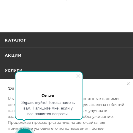
КАТАЛОГ
АКЦИИ
УСЛУГИ
БРЕНДЫ
Файлы cookie
Ольга
Мы используем файлы cookie, разработанные нашими
КОМПАНИЯ
Здравствуйте! Готова помочь
специалистами и третьими лицами, для анализа событий
вам. Напишите мне, если у
на нашем веб-сайте, что позволяет нам улучшать
вас появятся вопросы.
ИНФОРМАЦИЯ
взаимодействие с пользователями и обслуживание.
Продолжая просмотр страниц нашего сайта, вы
принимаете условия его использования. Более
ПОМОЩЬ