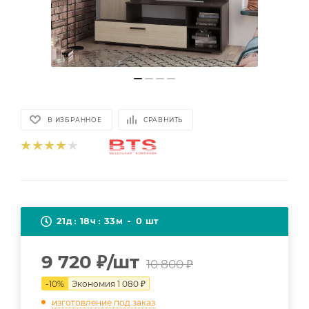
В ИЗБРАННОЕ
СРАВНИТЬ
21
18
33
0
д
ч
м
шт
9 720
₽
/шт
10 800
₽
-
10
%
Экономия
1 080
₽
изготовление под заказ