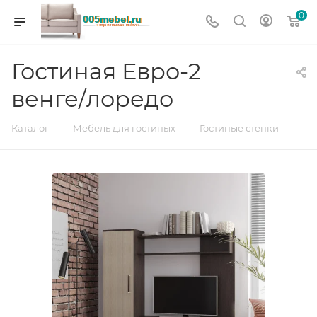
0
Гостиная Евро-2
венге/лоредо
—
—
Каталог
Мебель для гостиных
Гостиные стенки