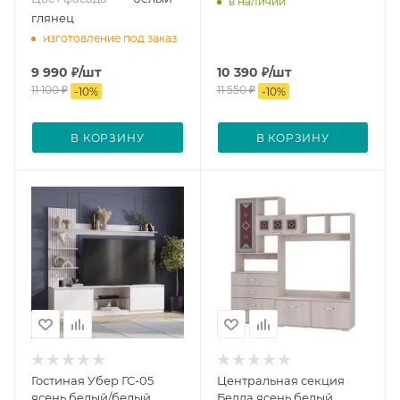
в наличии
глянец
изготовление под заказ
9 990
₽
/шт
10 390
₽
/шт
11 100
₽
11 550
₽
-
10
%
-
10
%
В КОРЗИНУ
В КОРЗИНУ
Гостиная Убер ГС-05
Центральная секция
ясень белый/белый
Белла ясень белый