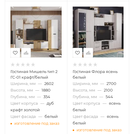
Гостиная Мишель тип 2
Гостиная Флора ясень
ГС-01 крафт/белый
белый
Ширина, мм
—
2602
Ширина, мм
—
2700
Высота, мм
—
1880
Высота, мм
—
2100
Глубина, мм
—
354
Глубина, мм
—
544
Цвет корпуса
—
дуб
Цвет корпуса
—
ясень
крафт золотой
белый
Цвет фасада
—
белый
Цвет фасада
—
ясень
белый
изготовление под заказ
изготовление под заказ