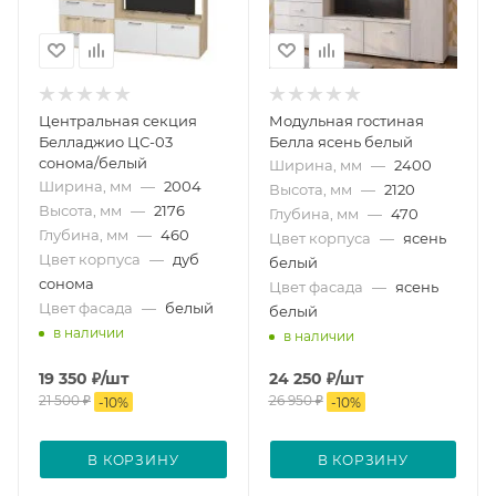
Центральная секция
Модульная гостиная
Белладжио ЦС-03
Белла ясень белый
сонома/белый
Ширина, мм
—
2400
Ширина, мм
—
2004
Высота, мм
—
2120
Высота, мм
—
2176
Глубина, мм
—
470
Глубина, мм
—
460
Цвет корпуса
—
ясень
Цвет корпуса
—
дуб
белый
сонома
Цвет фасада
—
ясень
Цвет фасада
—
белый
белый
в наличии
в наличии
19 350
₽
/шт
24 250
₽
/шт
21 500
₽
26 950
₽
-
10
%
-
10
%
В КОРЗИНУ
В КОРЗИНУ