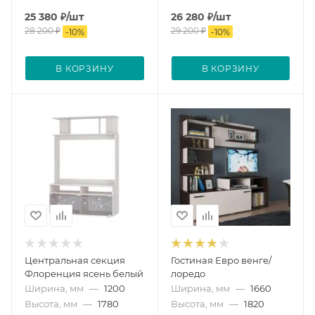
25 380
₽
/шт
26 280
₽
/шт
28 200
₽
29 200
₽
-
10
%
-
10
%
В КОРЗИНУ
В КОРЗИНУ
Центральная секция
Гостиная Евро венге/
Флоренция ясень белый
лоредо
Ширина, мм
—
1200
Ширина, мм
—
1660
Высота, мм
—
1780
Высота, мм
—
1820