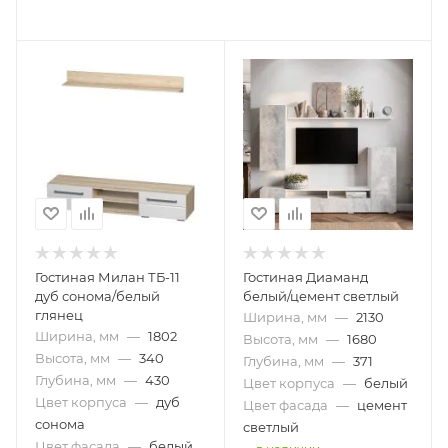
Гостиная Милан ТБ-11
Гостиная Диаманд
дуб сонома/белый
белый/цемент светлый
глянец
Ширина, мм
—
2130
Ширина, мм
—
1802
Высота, мм
—
1680
Высота, мм
—
340
Глубина, мм
—
371
Глубина, мм
—
430
Цвет корпуса
—
белый
Цвет корпуса
—
дуб
Цвет фасада
—
цемент
сонома
светлый
Цвет фасада
—
белый