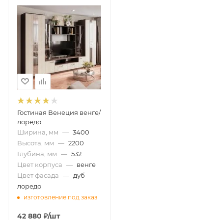
Гостиная Венеция венге/
лоредо
Ширина, мм
—
3400
Высота, мм
—
2200
Глубина, мм
—
532
Цвет корпуса
—
венге
Цвет фасада
—
дуб
лоредо
изготовление под заказ
42 880
₽
/шт