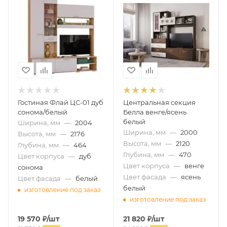
Гостиная Флай ЦС-01 дуб
Центральная секция
сонома/белый
Белла венге/ясень
белый
Ширина, мм
—
2004
Ширина, мм
—
2000
Высота, мм
—
2176
Высота, мм
—
2120
Глубина, мм
—
464
Глубина, мм
—
470
Цвет корпуса
—
дуб
Цвет корпуса
—
венге
сонома
Цвет фасада
—
ясень
Цвет фасада
—
белый
белый
изготовление под заказ
изготовление под заказ
19 570
₽
/шт
21 820
₽
/шт