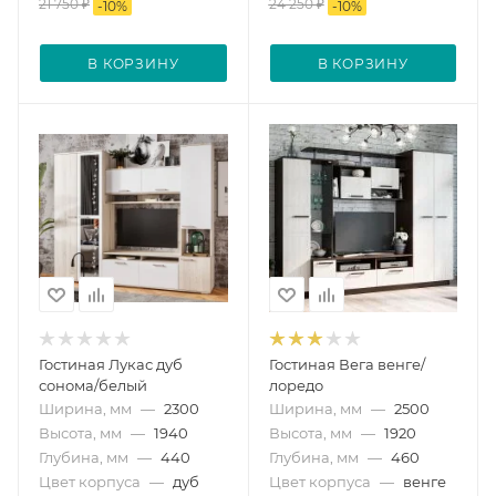
21 750
₽
24 250
₽
-
10
%
-
10
%
В КОРЗИНУ
В КОРЗИНУ
Гостиная Лукас дуб
Гостиная Вега венге/
сонома/белый
лоредо
Ширина, мм
—
2300
Ширина, мм
—
2500
Высота, мм
—
1940
Высота, мм
—
1920
Глубина, мм
—
440
Глубина, мм
—
460
Цвет корпуса
—
дуб
Цвет корпуса
—
венге