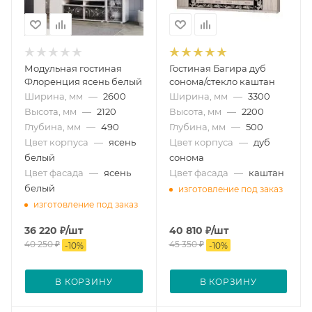
Модульная гостиная
Гостиная Багира дуб
Флоренция ясень белый
сонома/стекло каштан
Ширина, мм
—
2600
Ширина, мм
—
3300
Высота, мм
—
2120
Высота, мм
—
2200
Глубина, мм
—
490
Глубина, мм
—
500
Цвет корпуса
—
ясень
Цвет корпуса
—
дуб
белый
сонома
Цвет фасада
—
ясень
Цвет фасада
—
каштан
белый
изготовление под заказ
изготовление под заказ
36 220
₽
/шт
40 810
₽
/шт
40 250
₽
45 350
₽
-
10
%
-
10
%
В КОРЗИНУ
В КОРЗИНУ