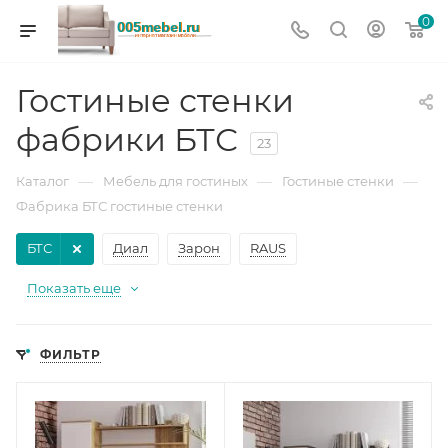
0
Гостиные стенки
фабрики БТС
23
—
—
—
Каталог
Мебель для гостиных
Гостиные стенки
Фабрика БТС гостиные стенки
БТС
Диал
Зарон
RAUS
Показать еще
ФИЛЬТР