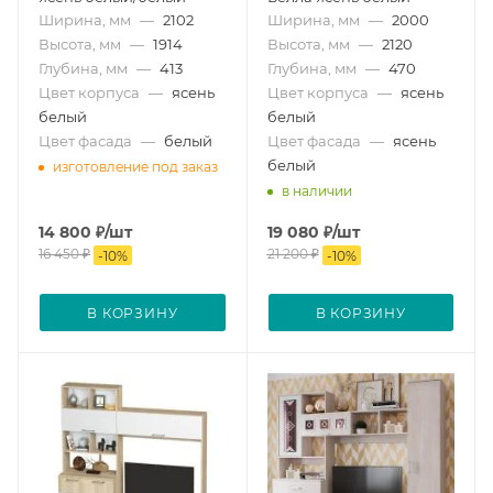
Ширина, мм
—
2102
Ширина, мм
—
2000
Высота, мм
—
1914
Высота, мм
—
2120
Глубина, мм
—
413
Глубина, мм
—
470
Цвет корпуса
—
ясень
Цвет корпуса
—
ясень
белый
белый
Цвет фасада
—
белый
Цвет фасада
—
ясень
белый
изготовление под заказ
в наличии
14 800
₽
/шт
19 080
₽
/шт
16 450
₽
21 200
₽
-
10
%
-
10
%
В КОРЗИНУ
В КОРЗИНУ