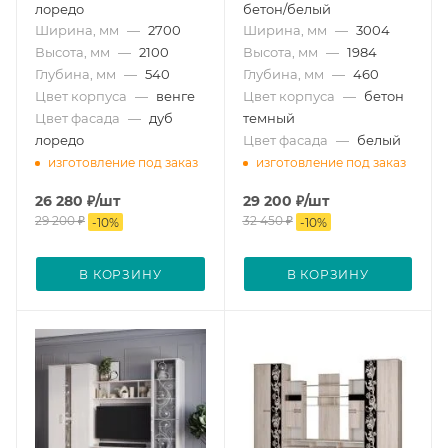
лоредо
бетон/белый
Ширина, мм
—
2700
Ширина, мм
—
3004
Высота, мм
—
2100
Высота, мм
—
1984
Глубина, мм
—
540
Глубина, мм
—
460
Цвет корпуса
—
венге
Цвет корпуса
—
бетон
Цвет фасада
—
дуб
темный
лоредо
Цвет фасада
—
белый
изготовление под заказ
изготовление под заказ
26 280
₽
/шт
29 200
₽
/шт
29 200
₽
32 450
₽
-
10
%
-
10
%
В КОРЗИНУ
В КОРЗИНУ