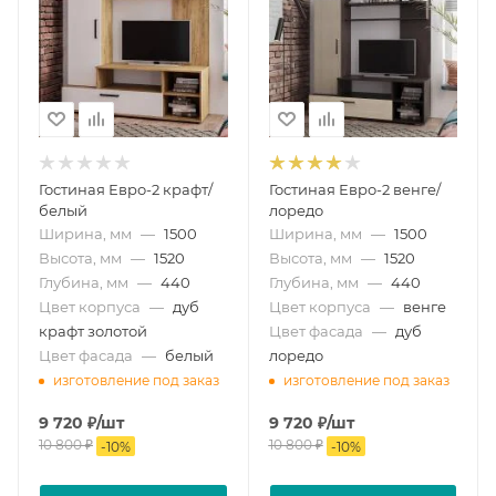
Гостиная Евро-2 крафт/
Гостиная Евро-2 венге/
белый
лоредо
Ширина, мм
—
1500
Ширина, мм
—
1500
Высота, мм
—
1520
Высота, мм
—
1520
Глубина, мм
—
440
Глубина, мм
—
440
Цвет корпуса
—
дуб
Цвет корпуса
—
венге
крафт золотой
Цвет фасада
—
дуб
Цвет фасада
—
белый
лоредо
изготовление под заказ
изготовление под заказ
9 720
₽
/шт
9 720
₽
/шт
10 800
₽
10 800
₽
-
10
%
-
10
%