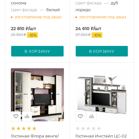
сонома
Цвет фасада
—
дуб
Цвет фасада
—
белый
лоредо
изготовление под заказ
изготовление под заказ
22 810
₽
/шт
24 610
₽
/шт
25 350
₽
27 350
₽
-
10
%
-
10
%
В КОРЗИНУ
В КОРЗИНУ
Гостиная Флора венге/
Гостиная Инстайл ЦС-02