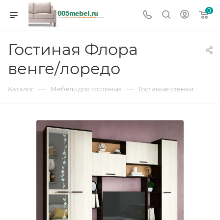
0
Гостиная Флора
венге/лоредо
—
—
Каталог
Мебель для гостиных
Гостиные стенки