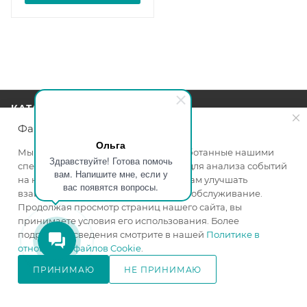
КАТАЛОГ
Файлы cookie
АКЦИИ
Ольга
Мы используем файлы cookie, разработанные нашими
Здравствуйте! Готова помочь
специалистами и третьими лицами, для анализа событий
вам. Напишите мне, если у
УСЛУГИ
на нашем веб-сайте, что позволяет нам улучшать
вас появятся вопросы.
взаимодействие с пользователями и обслуживание.
Продолжая просмотр страниц нашего сайта, вы
БРЕНДЫ
принимаете условия его использования. Более
подробные сведения смотрите в нашей
Политике в
КОМПАНИЯ
отношении файлов Cookie
.
ПРИНИМАЮ
НЕ ПРИНИМАЮ
В КОРЗИНУ
ИНФОРМАЦИЯ