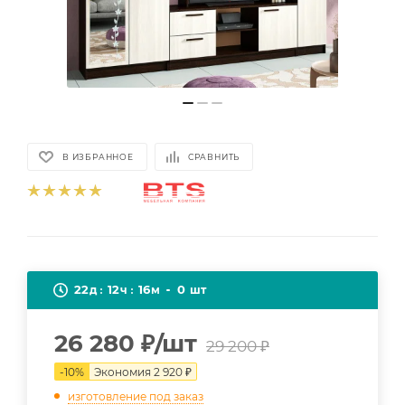
В ИЗБРАННОЕ
СРАВНИТЬ
22
12
16
0
д
ч
м
шт
26 280
₽
/шт
29 200
₽
-
10
%
Экономия
2 920
₽
изготовление под заказ