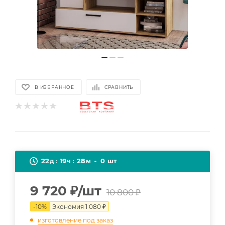
В ИЗБРАННОЕ
СРАВНИТЬ
22
19
28
0
д
ч
м
шт
9 720
₽
/шт
10 800
₽
-
10
%
Экономия
1 080
₽
изготовление под заказ