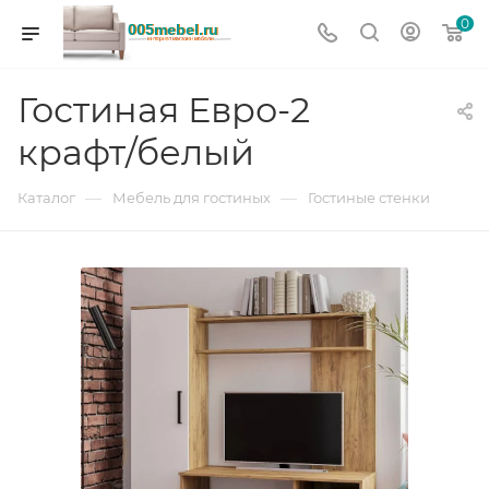
0
Гостиная Евро-2
крафт/белый
—
—
Каталог
Мебель для гостиных
Гостиные стенки