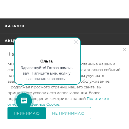
КАТАЛОГ
АКЦИИ
Файлы cookie
УСЛУГИ
Ольга
Мы используем файлы cookie, разработанные нашими
Здравствуйте! Готова помочь
специалистами и третьими лицами, для анализа событий
БРЕНДЫ
вам. Напишите мне, если у
на нашем веб-сайте, что позволяет нам улучшать
вас появятся вопросы.
взаимодействие с пользователями и обслуживание.
КОМПАНИЯ
Продолжая просмотр страниц нашего сайта, вы
принимаете условия его использования. Более
подробные сведения смотрите в нашей
Политике в
ИНФОРМАЦИЯ
отношении файлов Cookie
.
ПРИНИМАЮ
НЕ ПРИНИМАЮ
ПОМОЩЬ
В КОРЗИНУ