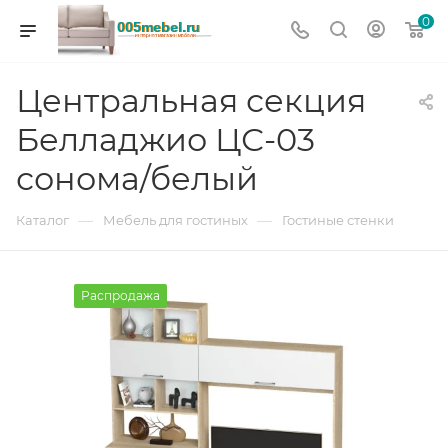
0
Центральная секция
Белладжио ЦС-03
сонома/белый
—
—
Каталог
Мебель для гостиных
Гостиные стенки
Распродажа