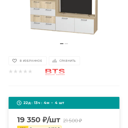
В ИЗБРАННОЕ
СРАВНИТЬ
22
13
4
4
д
ч
м
шт
19 350
₽
/шт
21 500
₽