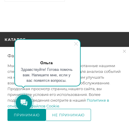
КАТАЛОГ
АКЦИИ
Файлы cookie
Ольга
Мы используем файлы cookie, разработанные нашими
УСЛУГИ
Здравствуйте! Готова помочь
специалистами и третьими лицами, для анализа событий
вам. Напишите мне, если у
на нашем веб-сайте, что позволяет нам улучшать
вас появятся вопросы.
взаимодействие с пользователями и обслуживание.
БРЕНДЫ
Продолжая просмотр страниц нашего сайта, вы
принимаете условия его использования. Более
КОМПАНИЯ
подробные сведения смотрите в нашей
Политике в
отношении файлов Cookie
.
ИНФОРМАЦИЯ
ПРИНИМАЮ
НЕ ПРИНИМАЮ
В КОРЗИНУ
ПОМОЩЬ