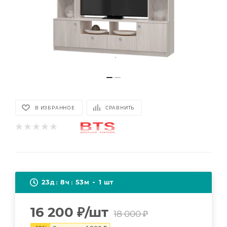
В ИЗБРАННОЕ
СРАВНИТЬ
23
8
53
1
д
ч
м
шт
16 200
₽
/шт
18 000
₽