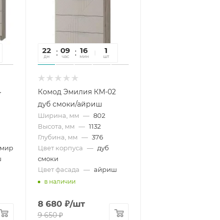
22
09
16
48
1
дн
час
мин
сек
шт
4
Комод Эмилия КМ-02
дуб смоки/айриш
Ширина, мм
—
802
Высота, мм
—
1132
Глубина, мм
—
376
мир
Цвет корпуса
—
дуб
ш
смоки
Цвет фасада
—
айриш
в наличии
8 680
₽
/шт
9 650
₽