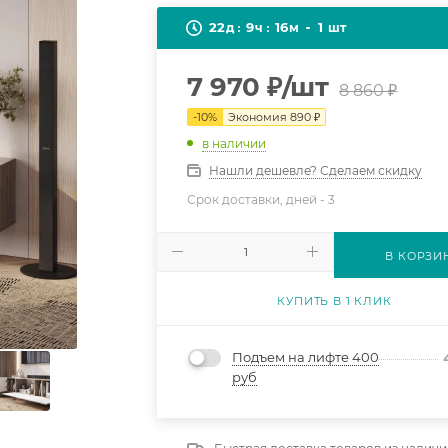
22
9
16
1
д
ч
м
шт
7 970
₽
/шт
8 860
₽
-
10
%
Экономия
890
₽
в наличии
Нашли дешевле? Сделаем скидку
Срок доставки, дней -
3
В КОРЗИ
КУПИТЬ В 1 КЛИК
Подъем на лифте 400
руб