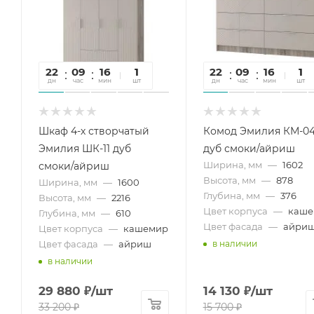
22
09
16
48
1
22
09
16
48
1
дн
час
мин
сек
шт
дн
час
мин
сек
шт
Шкаф 4-х створчатый
Комод Эмилия КМ-0
Эмилия ШК-11 дуб
дуб смоки/айриш
Ширина, мм
—
1602
смоки/айриш
Высота, мм
—
878
Ширина, мм
—
1600
Глубина, мм
—
376
Высота, мм
—
2216
Цвет корпуса
—
каше
Глубина, мм
—
610
Цвет фасада
—
айри
Цвет корпуса
—
кашемир
Цвет фасада
—
айриш
в наличии
в наличии
29 880
₽
/шт
14 130
₽
/шт
33 200
₽
15 700
₽