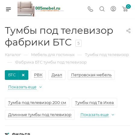
0
Тумбы под телевизор
фабрики БТС
5
—
—
Каталог
Мебель для гостиных
Тумбы под телевизор
—
Фабрика БТС тумбы под телевизор
БТС
РВК
Диал
Петровская мебель
Показать еще
Тумба под телевизор 200 см
Тумбы под Тв Икеа
Длинные тумбы под телевизор
Показать еще
ФИЛЬТР