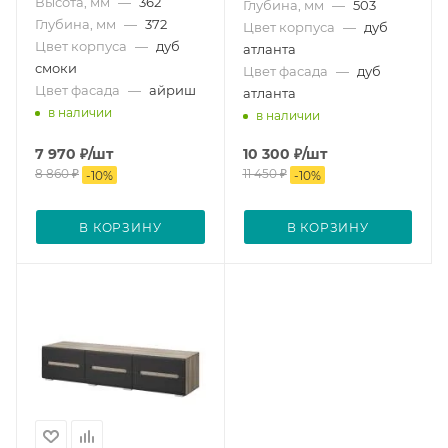
Высота, мм
—
362
Глубина, мм
—
503
Глубина, мм
—
372
Цвет корпуса
—
дуб
Цвет корпуса
—
дуб
атланта
смоки
Цвет фасада
—
дуб
Цвет фасада
—
айриш
атланта
в наличии
в наличии
7 970
₽
/шт
10 300
₽
/шт
8 860
₽
11 450
₽
-
10
%
-
10
%
В КОРЗИНУ
В КОРЗИНУ