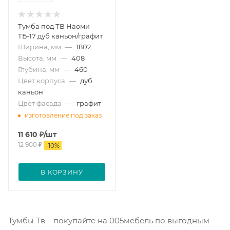
Тумба под ТВ Наоми
ТБ-17 дуб каньон/графит
Ширина, мм
—
1802
Высота, мм
—
408
Глубина, мм
—
460
Цвет корпуса
—
дуб
каньон
Цвет фасада
—
графит
изготовление под заказ
11 610
₽
/шт
12 900
₽
-
10
%
В КОРЗИНУ
Тумбы Тв – покупайте на 005мебель по выгодным