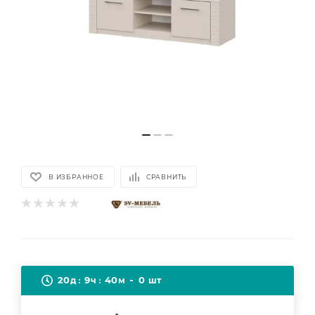
В ИЗБРАННОЕ
СРАВНИТЬ
20
9
40
0
д
ч
м
шт