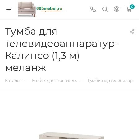
0
Тумба для
телевидеоаппаратуры
Калипсо (1,3 м)
меланж
—
—
Каталог
Мебель для гостиных
Тумбы под телевизор