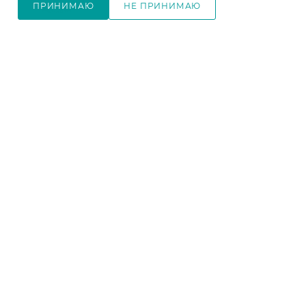
меланж
Цвет фасада
—
меланж
ПРИНИМАЮ
НЕ ПРИНИМАЮ
Цвет фасада
—
меланж
В КОРЗИНУ
в наличии
в наличии
19 030
₽
/шт
5 760
₽
/шт
21 150
₽
6 400
₽
-
10
%
-
10
%
В КОРЗИНУ
В КОРЗИНУ
Модульная гостиная
Тумба для