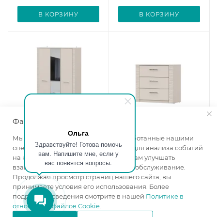
В КОРЗИНУ
В КОРЗИНУ
Файлы cookie
Ольга
Мы используем файлы cookie, разработанные нашими
Здравствуйте! Готова помочь
Шкаф 3-х створчатый
Комод 3 ящика Калипсо
специалистами и третьими лицами, для анализа событий
вам. Напишите мне, если у
комбинированный
меланж
на нашем веб-сайте, что позволяет нам улучшать
вас появятся вопросы.
Калипсо меланж
Ширина, мм
—
800
взаимодействие с пользователями и обслуживание.
Ширина, мм
—
1300
Высота, мм
—
732
Продолжая просмотр страниц нашего сайта, вы
Высота, мм
—
2100
принимаете условия его использования. Более
Глубина, мм
—
400
Глубина, мм
—
520
подробные сведения смотрите в нашей
Политике в
Цвет корпуса
—
отношении файлов Cookie
.
Цвет корпуса
—
меланж