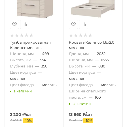
Тумба прикроватная
Кровать Калипсо 1,6х2,0
Калипсо меланж
меланж
Ширина, мм
—
499
Длина, мм
—
2052
Высота, мм
—
334
Ширина, мм
—
1633
Глубина, мм
—
350
Высота, мм
—
880
Цвет корпуса
—
Цвет корпуса
—
меланж
меланж
Цвет фасада
—
меланж
Цвет фасада
—
меланж
Ширина спального
в наличии
места, см
—
160
в наличии
2 200
₽
/шт
13 860
₽
/шт
2 450
₽
15 400
₽
-
10
%
-
10
%