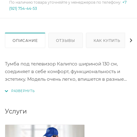
По наличию товара уточняйте у менеджеров по телефону:
+7
(921) 754-44-53
ОПИСАНИЕ
ОТЗЫВЫ
КАК КУПИТЬ
Тумба под телевизор Калипсо шириной 130 см,
соединяет в себе комфорт, функциональность и
эстетику. Модель очень легко, впишется в разные
стили интерьеров, такие как: скандинавский,
современный, минимализм и другие. Материал
ЛДСП, цвет меланж. Материал декоративной
планки: МДФ 16 мм.
Услуги