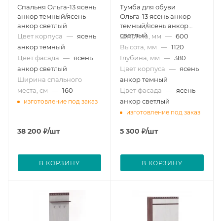
Спальня Ольга-13 ясень
Тумба для обуви
анкор темный/ясень
Ольга-13 ясень анкор
анкор светлый
темный/ясень анкор
светлый
Цвет корпуса
—
ясень
Ширина, мм
—
600
анкор темный
Высота, мм
—
1120
Цвет фасада
—
ясень
Глубина, мм
—
380
анкор светлый
Цвет корпуса
—
ясень
Ширина спального
анкор темный
места, см
—
160
Цвет фасада
—
ясень
анкор светлый
изготовление под заказ
изготовление под заказ
38 200
₽
/шт
5 300
₽
/шт
В КОРЗИНУ
В КОРЗИНУ