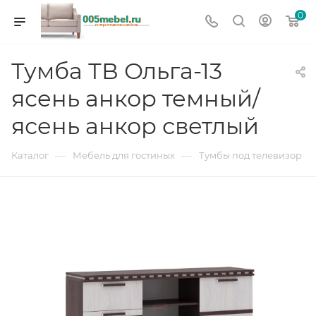
0
Тумба ТВ Ольга-13
ясень анкор темный/
ясень анкор светлый
—
—
Каталог
Мебель для гостиных
Тумбы под телевизор