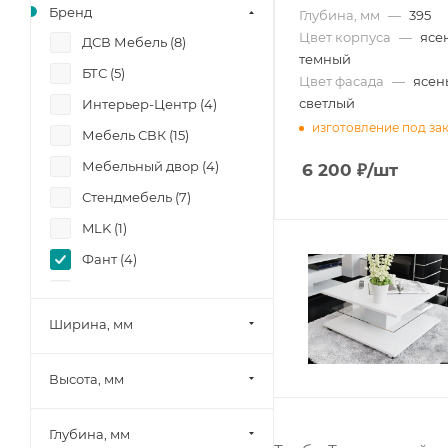
Бренд
Глубина, мм
—
395
Цвет корпуса
—
ясе
ДСВ Мебель (
8
)
темный
БТС (
5
)
Цвет фасада
—
ясен
светлый
Интерьер-Центр (
4
)
изготовление под за
Мебель СВК (
15
)
Мебельный двор (
4
)
6 200
₽
/шт
Стендмебель (
7
)
MLK (
1
)
Фант (
4
)
Боровичи-мебель (
6
)
Памир (
11
)
Ширина, мм
Олмеко (
3
)
Высота, мм
Миф (
49
)
Шведский стандарт
Глубина, мм
(Сведства VMG Industry)