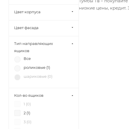
Тумбы Тв – покупайте
(
8
)
низкие цены, кредит. З
SV-Мебель (
8
)
Цвет корпуса
Mobi (
23
)
Цвет фасада
МК Стиль (
8
)
Тэкс (
38
)
Тип направляющих
Союз-Мебель (
9
)
ящиков
БРВ-Мебель (
6
)
Все
12 стульев (
8
)
роликовые (
1
)
РВК (
3
)
шариковые (
0
)
Диал (
14
)
RAUS (
9
)
Кол-во ящиков
Зарон (
6
)
1 (
0
)
Петровская мебель (
10
)
2 (
1
)
3 (
0
)