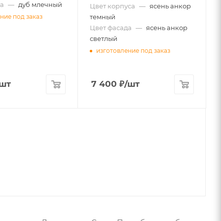
а
—
дуб млечный
Цвет корпуса
—
ясень анкор
темный
ние под заказ
Цвет фасада
—
ясень анкор
светлый
изготовление под заказ
/шт
7 400
₽
/шт