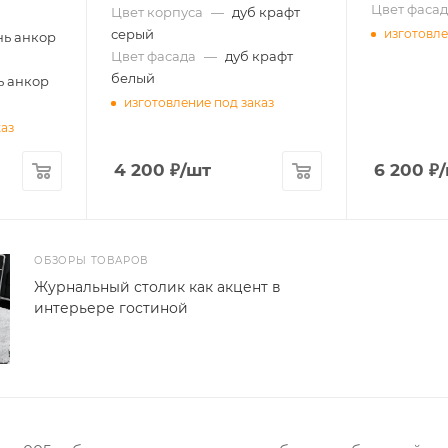
Цвет фасад
Цвет корпуса
—
дуб крафт
серый
изготовле
нь анкор
Цвет фасада
—
дуб крафт
белый
ь анкор
изготовление под заказ
каз
4 200
₽
/шт
6 200
₽
ОБЗОРЫ ТОВАРОВ
Журнальный столик как акцент в
интерьере гостиной