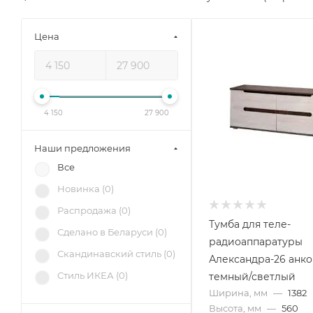
Цена
4 150
27 900
Наши предложения
Все
Новинка (
0
)
Распродажа (
0
)
Тумба для теле-
Сделано в Беларуси (
0
)
радиоаппаратуры
Скандинавский стиль (
0
)
Александра-26 анк
Стиль ИКЕА (
0
)
темный/светлый
Ширина, мм
—
1382
Высота, мм
—
560