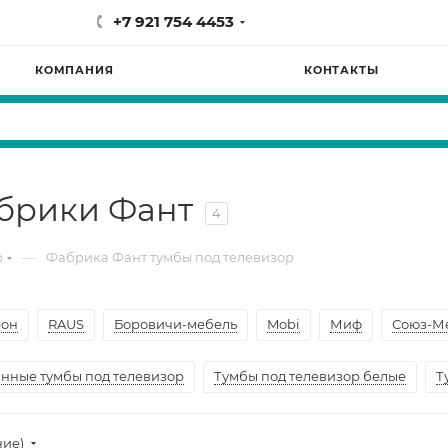
+7 921 754 4453
КОМПАНИЯ
КОНТАКТЫ
абрики Фант
4
—
р
Фабрика Фант тумбы под телевизор
рон
RAUS
Боровичи-мебель
Mobi
Миф
Союз-М
нные тумбы под телевизор
Тумбы под телевизор белые
Т
ние)