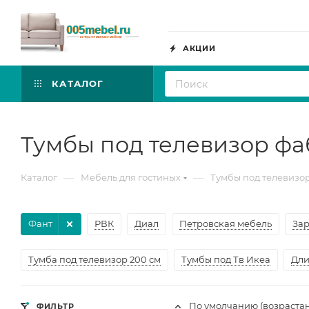
АКЦИИ
КАТАЛОГ
Тумбы под телевизор ф
—
—
Каталог
Мебель для гостиных
Тумбы под телевизо
Фант
РВК
Диал
Петровская мебель
За
Тумба под телевизор 200 см
Тумбы под Тв Икеа
Дли
По умолчанию (возраста
ФИЛЬТР