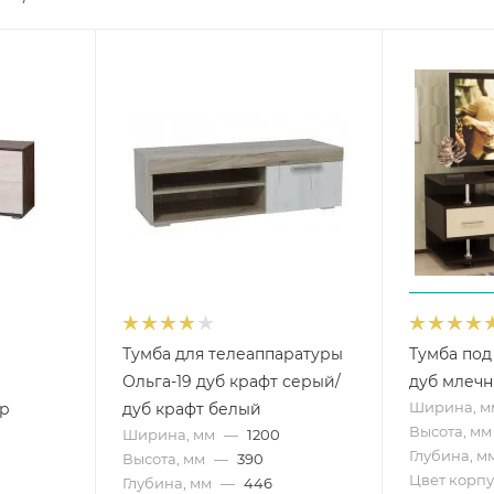
Тумба для телеаппаратуры
Тумба под
Ольга-19 дуб крафт серый/
дуб млеч
Ширина, м
ор
дуб крафт белый
Высота, мм
Ширина, мм
—
1200
Глубина, м
Высота, мм
—
390
Цвет корпу
Глубина, мм
—
446