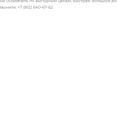
 на 005мебель по выгодным ценам, быстрая, большой асс
воните: +7 (812) 640-67-62