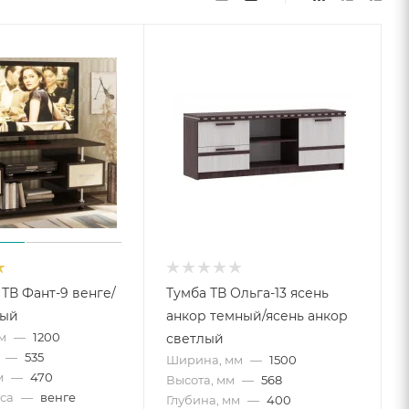
 ТВ Фант-9 венге/
Тумба ТВ Ольга-13 ясень
ный
анкор темный/ясень анкор
м
—
1200
светлый
—
535
Ширина, мм
—
1500
м
—
470
Высота, мм
—
568
са
—
венге
Глубина, мм
—
400