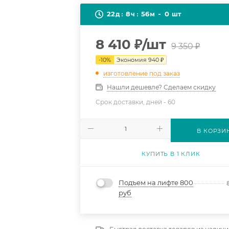
22
8
56
0
д
ч
м
шт
8 410
₽
/шт
9 350
₽
-
10
%
Экономия
940
₽
изготовление под заказ
Нашли дешевле? Сделаем скидку
Срок доставки, дней -
60
В КОРЗИ
КУПИТЬ В 1 КЛИК
Подъем на лифте 800
руб