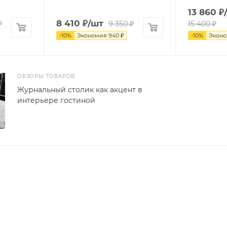
13 860
₽
8 410
₽
/шт
₽
9 350
₽
15 400
₽
-
10
%
Экономия
940
₽
-
10
%
Экон
ОБЗОРЫ ТОВАРОВ
Журнальный столик как акцент в
интерьере гостиной