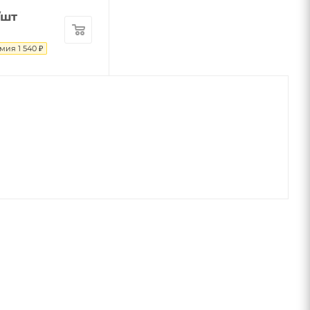
/шт
омия
1 540
₽