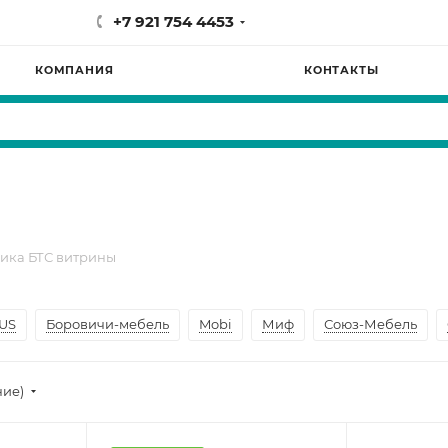
+7 921 754 4453
КОМПАНИЯ
КОНТАКТЫ
ика БТС витрины
US
Боровичи-мебель
Mobi
Миф
Союз-Мебель
ние)