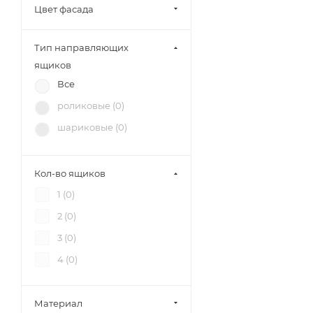
Петровская мебель (
4
)
Цвет фасада
Тип направляющих
ящиков
Все
роликовые (
0
)
шариковые (
0
)
Кол-во ящиков
1 (
0
)
2 (
0
)
3 (
0
)
4 (
0
)
Материал