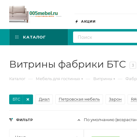
АКЦИИ
КАТАЛОГ
Витрины фабрики БТС
3
—
—
—
Каталог
Мебель для гостиных
Витрины
Фабр
БТС
Диал
Петровская мебель
Зарон
RA
По умолчанию (возраста
ФИЛЬТР