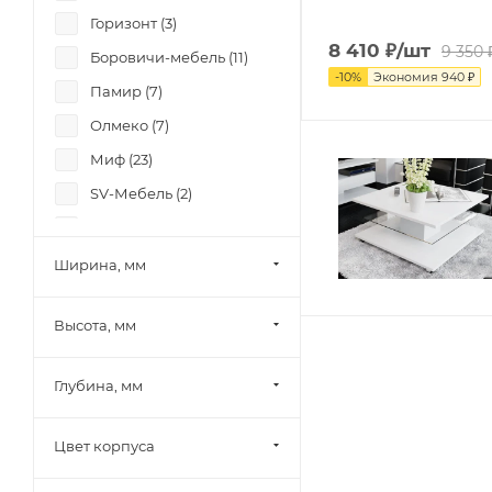
Горизонт (
3
)
8 410
₽
/шт
9 350
Боровичи-мебель (
11
)
-
10
%
Экономия
940
₽
Памир (
7
)
Олмеко (
7
)
Миф (
23
)
SV-Мебель (
2
)
Mobi (
19
)
Тэкс (
15
)
Ширина, мм
Союз-Мебель (
6
)
Высота, мм
БРВ-Мебель (
11
)
12 стульев (
7
)
Глубина, мм
Диал (
7
)
RAUS (
13
)
Цвет корпуса
Зарон (
1
)