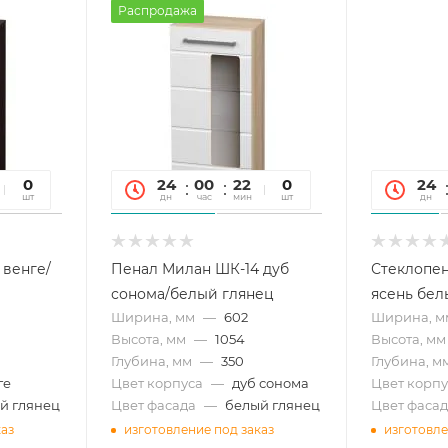
Распродажа
31
0
24
00
22
31
0
24
сек
шт
дн
час
мин
сек
шт
дн
 венге/
Пенал Милан ШК-14 дуб
Стеклопе
сонома/белый глянец
ясень бел
Ширина, мм
—
602
Ширина, м
Высота, мм
—
1054
Высота, мм
Глубина, мм
—
350
Глубина, м
ге
Цвет корпуса
—
дуб сонома
Цвет корпу
й глянец
Цвет фасада
—
белый глянец
Цвет фасад
каз
изготовление под заказ
изготовле