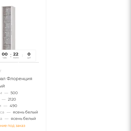
00
22
31
0
час
мин
сек
шт
нал Флоренция
ый
м
—
500
—
2120
м
—
490
са
—
ясень белый
а
—
ясень белый
ние под заказ