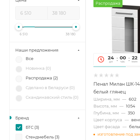
Цена
Распродажа
6 510
38 180
Наши предложения
24
00
22
Все
дн
час
мин
Новинка (
0
)
Распродажа (
2
)
Пенал Милан ШК-14
Сделано в Беларуси (
0
)
белый глянец
Скандинавский стиль (
0
)
Ширина, мм
—
602
Высота, мм
—
1054
Глубина, мм
—
350
Бренд
Цвет корпуса
—
вен
Цвет фасада
—
белы
БТС (
3
)
изготовление под за
Стендмебель (
3
)