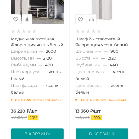
Модульная гостиная
Шкаф 2-х створчатый
Флоренция ясень белый
Флоренция ясень белый
Ширина, мм
—
2600
Ширина, мм
—
900
Высота, мм
—
2120
Высота, мм
—
2120
Глубина, мм
—
490
Глубина, мм
—
440
Цвет корпуса
—
ясень
Цвет корпуса
—
ясень
белый
белый
Цвет фасада
—
ясень
Цвет фасада
—
ясень
белый
белый
изготовление под заказ
изготовление под заказ
36 220
₽
/шт
13 360
₽
/шт
40 250
₽
14 850
₽
-
10
%
-
10
%
В КОРЗИНУ
В КОРЗИНУ