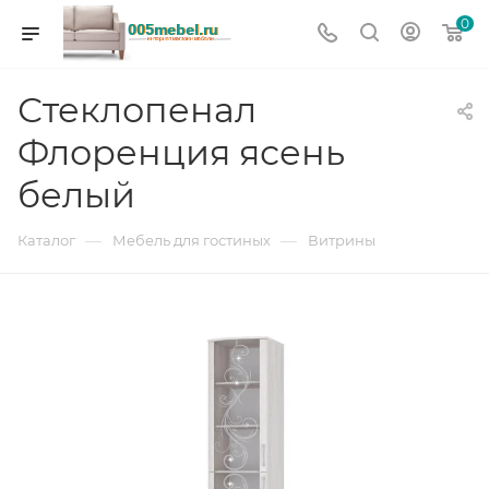
0
Стеклопенал
Флоренция ясень
белый
—
—
Каталог
Мебель для гостиных
Витрины