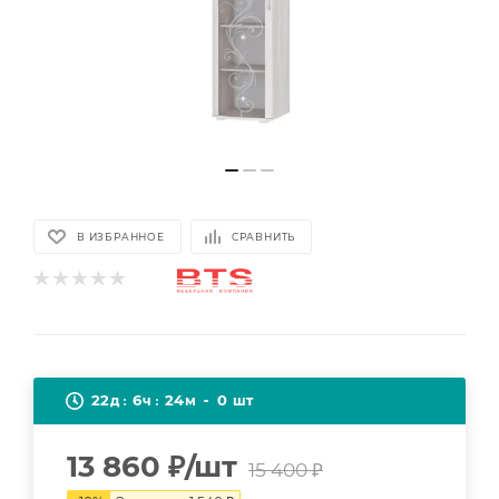
В ИЗБРАННОЕ
СРАВНИТЬ
22
6
24
0
д
ч
м
шт
13 860
₽
/шт
15 400
₽