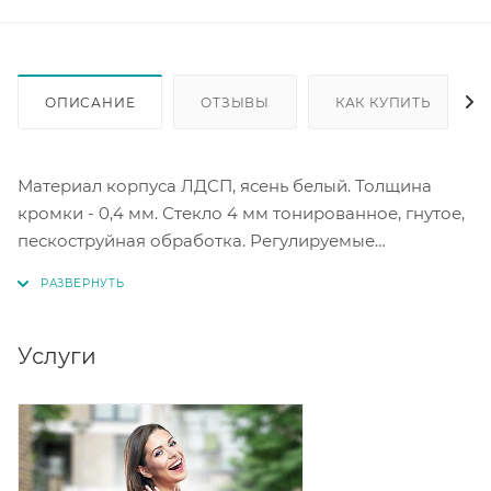
ОПИСАНИЕ
ОТЗЫВЫ
КАК КУПИТЬ
Материал корпуса ЛДСП, ясень белый. Толщина
кромки - 0,4 мм. Стекло 4 мм тонированное, гнутое,
пескоструйная обработка. Регулируемые
пластиковые опоры высотой 20 мм. Рамочный
профиль МДФ. Ручки накладные пластик 128-160 мм.
Максимальная нагрузка на полку - 10 кг. Стразы
Svarovski.
Услуги