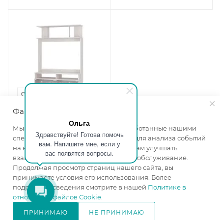
Файлы cookie
Ольга
Центральная секция
Мы используем файлы cookie, разработанные нашими
Здравствуйте! Готова помочь
Флоренция ясень белый
специалистами и третьими лицами, для анализа событий
вам. Напишите мне, если у
Ширина, мм
—
1200
на нашем веб-сайте, что позволяет нам улучшать
вас появятся вопросы.
Высота, мм
—
1780
взаимодействие с пользователями и обслуживание.
Глубина, мм
—
490
Продолжая просмотр страниц нашего сайта, вы
принимаете условия его использования. Более
Цвет корпуса
—
ясень
подробные сведения смотрите в нашей
Политике в
белый
отношении файлов Cookie
.
Цвет фасада
—
ясень
белый
ПРИНИМАЮ
НЕ ПРИНИМАЮ