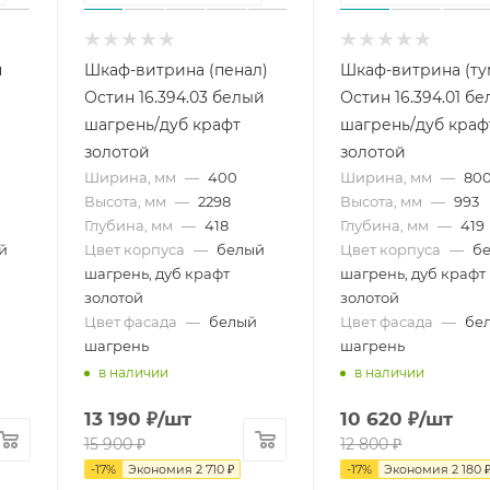
н
Шкаф-витрина (пенал)
Шкаф-витрина (ту
Остин 16.394.03 белый
Остин 16.394.01 б
шагрень/дуб крафт
шагрень/дуб краф
золотой
золотой
Ширина, мм
—
400
Ширина, мм
—
80
Высота, мм
—
2298
Высота, мм
—
993
Глубина, мм
—
418
Глубина, мм
—
419
й
Цвет корпуса
—
белый
Цвет корпуса
—
б
шагрень, дуб крафт
шагрень, дуб крафт
золотой
золотой
Цвет фасада
—
белый
Цвет фасада
—
бе
шагрень
шагрень
в наличии
в наличии
13 190
₽
/шт
10 620
₽
/шт
15 900
₽
12 800
₽
-
17
%
Экономия
2 710
₽
-
17
%
Экономия
2 180