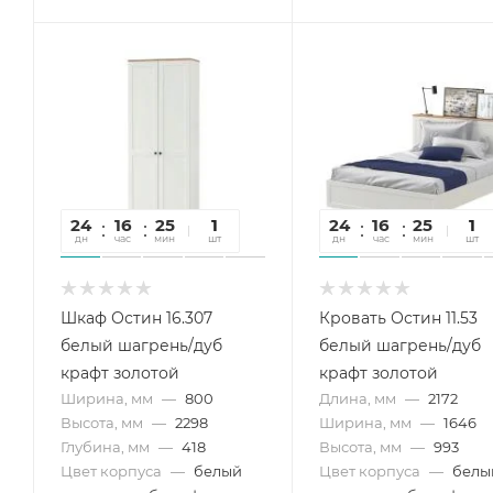
24
16
25
47
1
24
16
25
47
1
дн
час
мин
сек
шт
дн
час
мин
сек
шт
Шкаф Остин 16.307
Кровать Остин 11.53
белый шагрень/дуб
белый шагрень/дуб
крафт золотой
крафт золотой
Ширина, мм
—
800
Длина, мм
—
2172
Высота, мм
—
2298
Ширина, мм
—
1646
Глубина, мм
—
418
Высота, мм
—
993
Цвет корпуса
—
белый
Цвет корпуса
—
белы