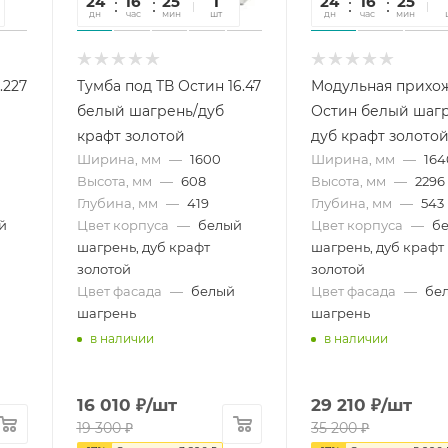
24
16
25
47
1
24
16
25
4
дн
час
мин
сек
шт
дн
час
мин
се
.227
Тумба под ТВ Остин 16.47
Модульная прихо
белый шагрень/дуб
Остин белый шаг
крафт золотой
дуб крафт золото
Ширина, мм
—
1600
Ширина, мм
—
164
Высота, мм
—
608
Высота, мм
—
2296
Глубина, мм
—
419
Глубина, мм
—
543
й
Цвет корпуса
—
белый
Цвет корпуса
—
б
шагрень, дуб крафт
шагрень, дуб крафт
золотой
золотой
Цвет фасада
—
белый
Цвет фасада
—
бе
шагрень
шагрень
в наличии
в наличии
16 010
₽
/шт
29 210
₽
/шт
19 300
₽
35 200
₽