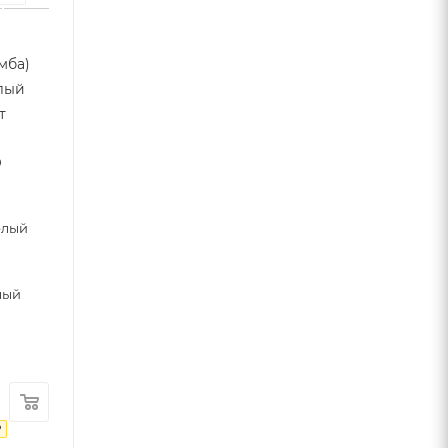
мба)
елый
т
0
елый
лый
₽