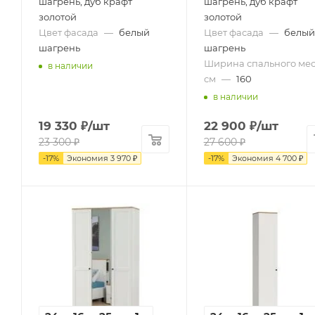
шагрень, дуб крафт
шагрень, дуб крафт
золотой
золотой
Цвет фасада
—
белый
Цвет фасада
—
белый
шагрень
шагрень
Ширина спального мес
в наличии
см
—
160
в наличии
19 330
₽
/шт
22 900
₽
/шт
23 300
₽
27 600
₽
-
17
%
Экономия
3 970
₽
-
17
%
Экономия
4 700
₽