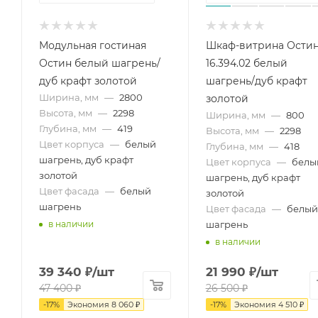
Модульная гостиная
Шкаф-витрина Ости
Остин белый шагрень/
16.394.02 белый
дуб крафт золотой
шагрень/дуб крафт
Ширина, мм
—
2800
золотой
Высота, мм
—
2298
Ширина, мм
—
800
Глубина, мм
—
419
Высота, мм
—
2298
Цвет корпуса
—
белый
Глубина, мм
—
418
шагрень, дуб крафт
Цвет корпуса
—
белы
золотой
шагрень, дуб крафт
Цвет фасада
—
белый
золотой
шагрень
Цвет фасада
—
белый
шагрень
в наличии
в наличии
39 340
₽
/шт
21 990
₽
/шт
47 400
₽
26 500
₽
-
17
%
Экономия
8 060
₽
-
17
%
Экономия
4 510
₽