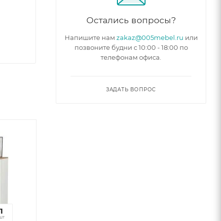
Остались вопросы?
Напишите нам
zakaz@005mebel.ru
или
позвоните будни с 10:00 - 18:00 по
телефонам офиса.
ЗАДАТЬ ВОПРОС
7
1
к
шт