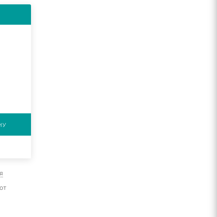
НУ
я
от