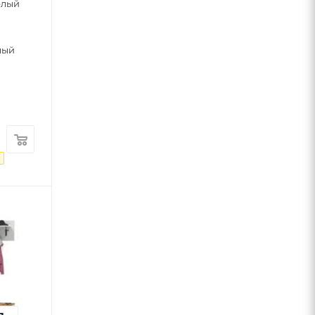
елый
лый
₽