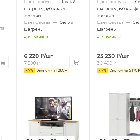
Цвет корпуса
—
белый
Цвет корпуса
—
б
шагрень, дуб крафт
шагрень, дуб крафт
золотой
золотой
Цвет фасада
—
белый
Цвет фасада
—
бе
та,
шагрень
шагрень
в наличии
в наличии
6 220
₽
/шт
25 230
₽
/шт
7 500
₽
30 400
₽
-
17
%
Экономия
1 280
₽
-
17
%
Экономия
5 170