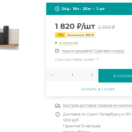
24
16
25
1
д
ч
м
шт
1 820
₽
/шт
2 200
₽
-
17
%
Экономия
380
₽
в наличии
Нашли дешевле? Сделаем скидку
Срок доставки, дней -
7
В КОРЗИ
КУПИТЬ В 1 КЛИК
Быстрая доставка товаров из наличи
Доставка по Санкт-Петербургу и ЛО 
1200 руб
Гарантия 12 месяцев.
Услуги сборки