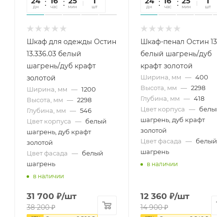
24
16
25
47
1
24
16
25
47
1
дн
час
мин
сек
шт
дн
час
мин
сек
шт
Шкаф для одежды Остин
Шкаф-пенал Остин 13
13.336.03 белый
белый шагрень/дуб
шагрень/дуб крафт
крафт золотой
Ширина, мм
—
400
золотой
Высота, мм
—
2298
Ширина, мм
—
1200
Глубина, мм
—
418
Высота, мм
—
2298
Цвет корпуса
—
белы
Глубина, мм
—
546
шагрень, дуб крафт
Цвет корпуса
—
белый
золотой
шагрень, дуб крафт
Цвет фасада
—
белый
золотой
шагрень
Цвет фасада
—
белый
шагрень
в наличии
в наличии
31 700
₽
/шт
12 360
₽
/шт
38 200
₽
14 900
₽