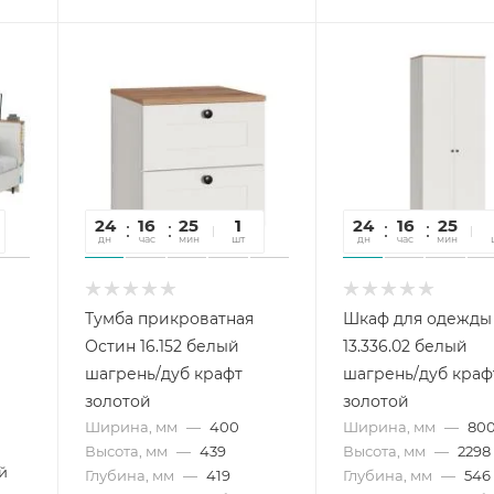
24
16
25
47
1
24
16
25
4
дн
час
мин
сек
шт
дн
час
мин
се
Тумба прикроватная
Шкаф для одежды
Остин 16.152 белый
13.336.02 белый
шагрень/дуб крафт
шагрень/дуб краф
золотой
золотой
Ширина, мм
—
400
Ширина, мм
—
80
Высота, мм
—
439
Высота, мм
—
2298
й
Глубина, мм
—
419
Глубина, мм
—
546