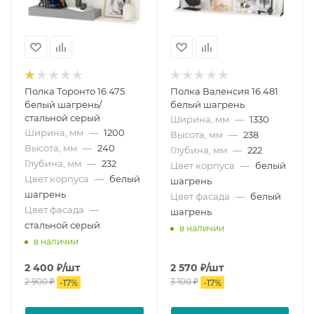
Полка Торонто 16.475
Полка Валенсия 16.481
белый шагрень/
белый шагрень
стальной серый
Ширина, мм
—
1330
Ширина, мм
—
1200
Высота, мм
—
238
Высота, мм
—
240
Глубина, мм
—
222
Глубина, мм
—
232
Цвет корпуса
—
белый
Цвет корпуса
—
белый
шагрень
шагрень
Цвет фасада
—
белый
Цвет фасада
—
шагрень
стальной серый
в наличии
в наличии
2 400
₽
/шт
2 570
₽
/шт
2 900
₽
3 100
₽
-
17
%
-
17
%