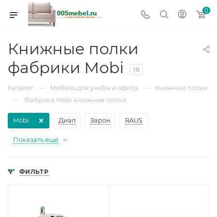
0
Книжные полки
фабрики Mobi
18
—
—
Каталог
Мебель для учебы и офиса
Книжные полки
—
Фабрика Mobi книжные полки
Mobi
Диал
Зарон
RAUS
Показать еще
ФИЛЬТР