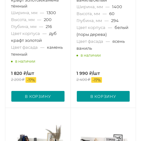
тёмный
Ширина, мм
—
1400
Ширина, мм
—
1300
Высота, мм
—
60
Высота, мм
—
200
Глубина, мм
—
294
Глубина, мм
—
216
Цвет корпуса
—
белый
Цвет корпуса
—
дуб
(поры дерева)
крафт золотой
Цвет фасада
—
ясень
Цвет фасада
—
камень
ваниль
темный
в наличии
в наличии
1 820
₽
/шт
1 990
₽
/шт
2 200
₽
2 400
₽
-
17
%
-
17
%
В КОРЗИНУ
В КОРЗИНУ