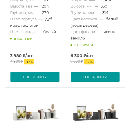
Высота, мм
—
1204
Высота, мм
—
350
Глубина, мм
—
270
Глубина, мм
—
314
Цвет корпуса
—
дуб
Цвет корпуса
—
белый
крафт золотой
(поры дерева)
Цвет фасада
—
белый
Цвет фасада
—
ясень
ваниль
в наличии
в наличии
3 980
₽
/шт
6 300
₽
/шт
4 800
₽
7 600
₽
-
17
%
-
17
%
В КОРЗИНУ
В КОРЗИНУ