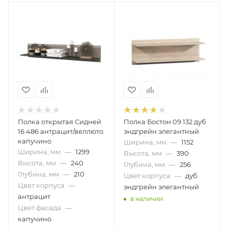
Полка открытая Сидней
Полка Бостон 09.132 дуб
16.486 антрацит/веллюто
эндгрейн элегантный
капучино
Ширина, мм
—
1152
Ширина, мм
—
1299
Высота, мм
—
390
Высота, мм
—
240
Глубина, мм
—
256
Глубина, мм
—
210
Цвет корпуса
—
дуб
Цвет корпуса
—
эндгрейн элегантный
антрацит
в наличии
Цвет фасада
—
капучино