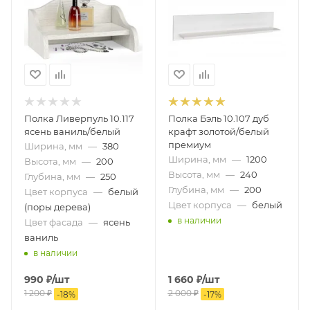
Полка Ливерпуль 10.117
Полка Бэль 10.107 дуб
ясень ваниль/белый
крафт золотой/белый
премиум
Ширина, мм
—
380
Ширина, мм
—
1200
Высота, мм
—
200
Высота, мм
—
240
Глубина, мм
—
250
Глубина, мм
—
200
Цвет корпуса
—
белый
Цвет корпуса
—
белый
(поры дерева)
в наличии
Цвет фасада
—
ясень
ваниль
в наличии
990
₽
/шт
1 660
₽
/шт
1 200
₽
2 000
₽
-
18
%
-
17
%