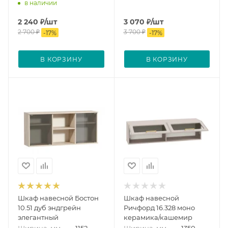
в наличии
2 240
₽
/шт
3 070
₽
/шт
2 700
₽
3 700
₽
-
17
%
-
17
%
В КОРЗИНУ
В КОРЗИНУ
Шкаф навесной Бостон
Шкаф навесной
10.51 дуб эндгрейн
Ричфорд 16.328 моно
элегантный
керамика/кашемир
Ширина, мм
—
1152
Ширина, мм
—
1350