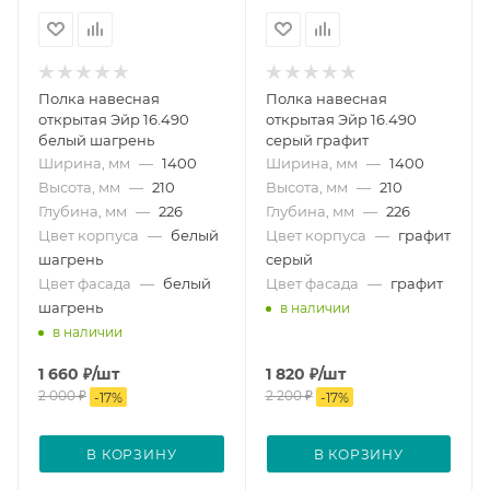
Полка навесная
Полка навесная
открытая Эйр 16.490
открытая Эйр 16.490
белый шагрень
серый графит
Ширина, мм
—
1400
Ширина, мм
—
1400
Высота, мм
—
210
Высота, мм
—
210
Глубина, мм
—
226
Глубина, мм
—
226
Цвет корпуса
—
белый
Цвет корпуса
—
графит
шагрень
серый
Цвет фасада
—
белый
Цвет фасада
—
графит
шагрень
в наличии
в наличии
1 660
₽
/шт
1 820
₽
/шт
2 000
₽
2 200
₽
-
17
%
-
17
%
В КОРЗИНУ
В КОРЗИНУ