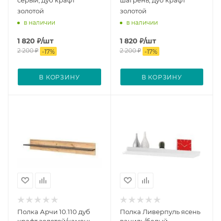
серый, дуб крафт
шагрень, дуб крафт
золотой
золотой
в наличии
в наличии
1 820
₽
/шт
1 820
₽
/шт
2 200
₽
2 200
₽
-
17
%
-
17
%
В КОРЗИНУ
В КОРЗИНУ
Полка Арчи 10.110 дуб
Полка Ливерпуль ясень
крафт золотой/камень
ваниль/белый