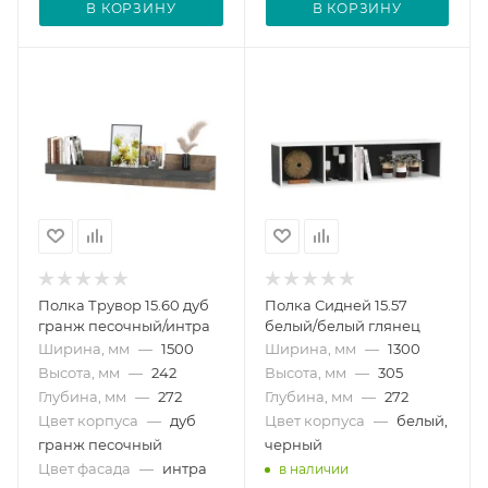
В КОРЗИНУ
В КОРЗИНУ
Полка Трувор 15.60 дуб
Полка Сидней 15.57
гранж песочный/интра
белый/белый глянец
Ширина, мм
—
1500
Ширина, мм
—
1300
Высота, мм
—
242
Высота, мм
—
305
Глубина, мм
—
272
Глубина, мм
—
272
Цвет корпуса
—
дуб
Цвет корпуса
—
белый,
гранж песочный
черный
Цвет фасада
—
интра
в наличии