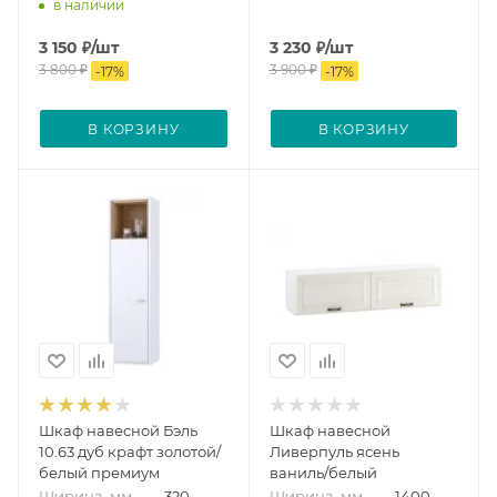
в наличии
3 150
₽
/шт
3 230
₽
/шт
3 800
₽
3 900
₽
-
17
%
-
17
%
В КОРЗИНУ
В КОРЗИНУ
Шкаф навесной Бэль
Шкаф навесной
10.63 дуб крафт золотой/
Ливерпуль ясень
белый премиум
ваниль/белый
Ширина, мм
—
320
Ширина, мм
—
1400