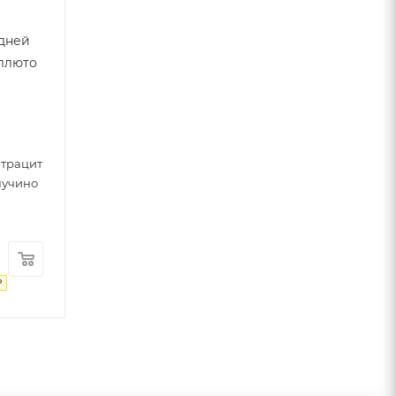
дней
еллюто
0
нтрацит
пучино
₽