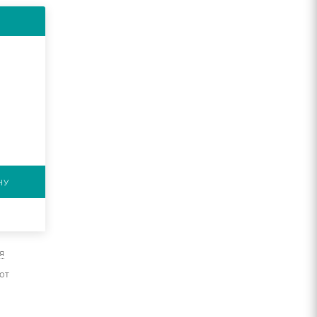
НУ
я
от