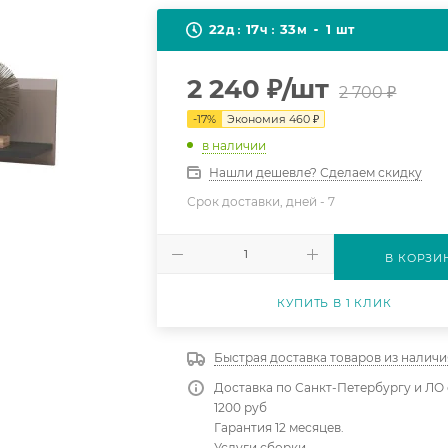
22
17
33
1
д
ч
м
шт
2 240
₽
/шт
2 700
₽
-
17
%
Экономия
460
₽
в наличии
Нашли дешевле? Сделаем скидку
Срок доставки, дней -
7
В КОРЗИ
КУПИТЬ В 1 КЛИК
Быстрая доставка товаров из наличи
Доставка по Санкт-Петербургу и ЛО 
1200 руб
Гарантия 12 месяцев.
Услуги сборки