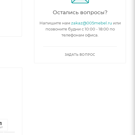
Остались вопросы?
Напишите нам
zakaz@005mebel.ru
или
позвоните будни с 10:00 - 18:00 по
телефонам офиса.
ЗАДАТЬ ВОПРОС
8
1
к
шт