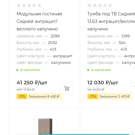
Модульная гостиная
Тумба под ТВ Сидней
Сидней антрацит/
13.63 антрацит/веллю
веллюто капучино
капучино
Ширина, мм
—
2299
Ширина, мм
—
1299
Высота, мм
—
2052
Высота, мм
—
524
Глубина, мм
—
413
Глубина, мм
—
413
Цвет корпуса
—
антрацит
Цвет корпуса
—
антр
Цвет фасада
—
капучино
Цвет фасада
—
капуч
в наличии
в наличии
41 250
₽
/шт
12 030
₽
/шт
49 700
₽
14 500
₽
-
17
%
Экономия
8 450
₽
-
17
%
Экономия
2 470
₽