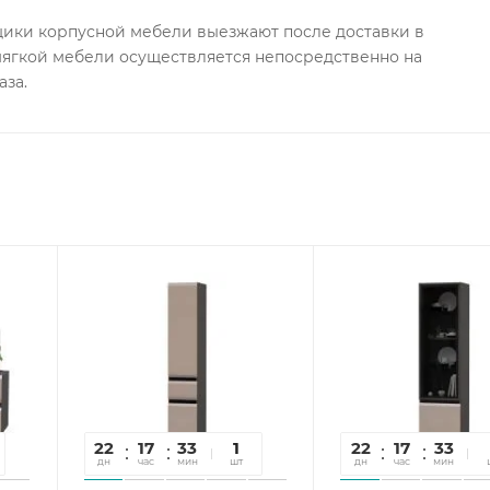
ки корпусной мебели выезжают после доставки в
 мягкой мебели осуществляется непосредственно на
аза.
22
17
33
18
1
22
17
33
1
дн
час
мин
сек
шт
дн
час
мин
се