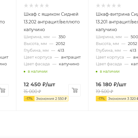
Шкаф с ящиком Сидней
Шкаф-витрина Си
то
13.202 антрацит/веллюто
13.201 антрацит/в
капучино
капучино
Ширина, мм
—
350
Ширина, мм
—
50
Высота, мм
—
2052
Высота, мм
—
2052
Глубина, мм
—
413
Глубина, мм
—
413
ацит
Цвет корпуса
—
антрацит
Цвет корпуса
—
а
ино
Цвет фасада
—
капучино
Цвет фасада
—
ка
в наличии
в наличии
12 450
₽
/шт
16 180
₽
/шт
15 000
₽
19 500
₽
-
17
%
Экономия
2 550
₽
-
17
%
Экономия
3 320