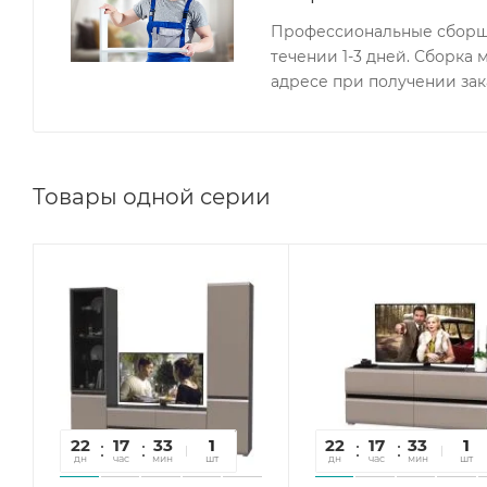
Профессиональные сборщи
течении 1-3 дней. Сборка
адресе при получении зак
Товары одной серии
22
17
33
18
1
22
17
33
18
1
дн
час
мин
сек
шт
дн
час
мин
сек
шт