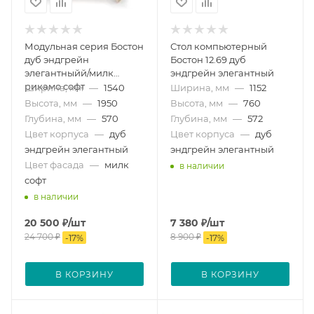
Модульная серия Бостон
Стол компьютерный
дуб эндгрейн
Бостон 12.69 дуб
элегантныйй/милк
эндгрейн элегантный
рикамо софт
Ширина, мм
—
1540
Ширина, мм
—
1152
Высота, мм
—
1950
Высота, мм
—
760
Глубина, мм
—
570
Глубина, мм
—
572
Цвет корпуса
—
дуб
Цвет корпуса
—
дуб
эндгрейн элегантный
эндгрейн элегантный
Цвет фасада
—
милк
в наличии
софт
в наличии
20 500
₽
/шт
7 380
₽
/шт
24 700
₽
8 900
₽
-
17
%
-
17
%
В КОРЗИНУ
В КОРЗИНУ