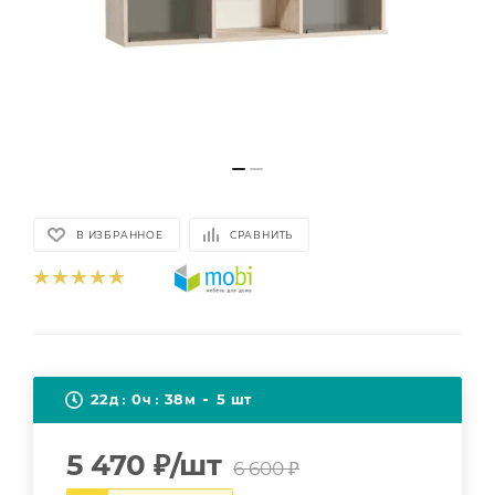
В ИЗБРАННОЕ
СРАВНИТЬ
22
0
38
5
д
ч
м
шт
5 470
₽
/шт
6 600
₽