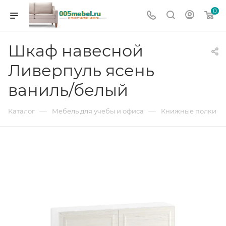
0
Шкаф навесной
Ливерпуль ясень
ваниль/белый
—
—
Каталог
Мебель для учебы и офиса
Книжные полки