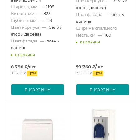
Цвет корпуса
—
белый
Ширина, мм
—
1198
(поры дерева)
Высота, мм
—
823
Цвет фасада
—
ясень
Глубина, мм
—
413
ваниль
Цвет корпуса
—
белый
Ширина спального
(поры дерева)
места, см
—
160
Цвет фасада
—
ясень
в наличии
ваниль
в наличии
8 790
₽
/шт
59 760
₽
/шт
10 600
₽
72 000
₽
-
17
%
-
17
%
В КОРЗИНУ
В КОРЗИНУ