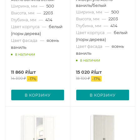
ваниль/белый
Ширина, мм
—
500
Ширина, мм
—
500
Высота, мм
—
2203
Высота, мм
—
2203
Глубина, мм
—
414
Глубина, мм
—
414
Цвет корпуса
—
белый
Цвет корпуса
—
белый
(поры дерева)
(поры дерева)
Цвет фасада
—
ясень
Цвет фасада
—
ясень
ваниль
ваниль
в наличии
в наличии
11 860
₽
/шт
15 020
₽
/шт
14 300
₽
18 100
₽
-
17
%
-
17
%
В КОРЗИНУ
В КОРЗИНУ