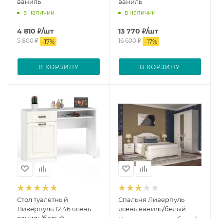
ваниль
ваниль
в наличии
в наличии
4 810
₽
/шт
13 770
₽
/шт
5 800
₽
16 600
₽
-
17
%
-
17
%
В КОРЗИНУ
В КОРЗИНУ
Стол туалетный
Спальня Ливерпуль
Ливерпуль 12.46 ясень
ясень ваниль/белый
ваниль/белый