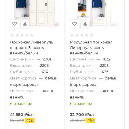
Прихожая Ливерпуль
Модульная прихожая
(вариант 3) ясень
Ливерпуль ясень
ваниль/белый
ваниль/белый
Ширина, мм
—
2001
Ширина, мм
—
1632
Высота, мм
—
2203
Высота, мм
—
2203
Глубина, мм
—
414
Глубина, мм
—
435
Цвет корпуса
—
белый
Цвет корпуса
—
белый
(поры дерева)
(поры дерева)
Цвет фасада
—
ясень
Цвет фасада
—
ясень
ваниль
ваниль
в наличии
в наличии
41 580
₽
/шт
32 700
₽
/шт
50 100
₽
39 400
₽
-
17
%
-
17
%