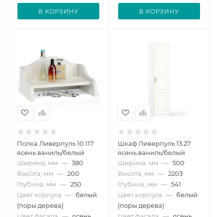
В КОРЗИНУ
В КОРЗИНУ
Полка Ливерпуль 10.117
Шкаф Ливерпуль 13.27
ясень ваниль/белый
ясень ваниль/белый
Ширина, мм
—
380
Ширина, мм
—
500
Высота, мм
—
200
Высота, мм
—
2203
Глубина, мм
—
250
Глубина, мм
—
541
Цвет корпуса
—
белый
Цвет корпуса
—
белый
(поры дерева)
(поры дерева)
Цвет фасада
—
ясень
Цвет фасада
—
ясень