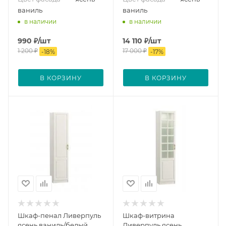
ваниль
ваниль
в наличии
в наличии
990
₽
/шт
14 110
₽
/шт
1 200
₽
17 000
₽
-
18
%
-
17
%
В КОРЗИНУ
В КОРЗИНУ
Шкаф-пенал Ливерпуль
Шкаф-витрина
ясень ваниль/белый
Ливерпуль ясень