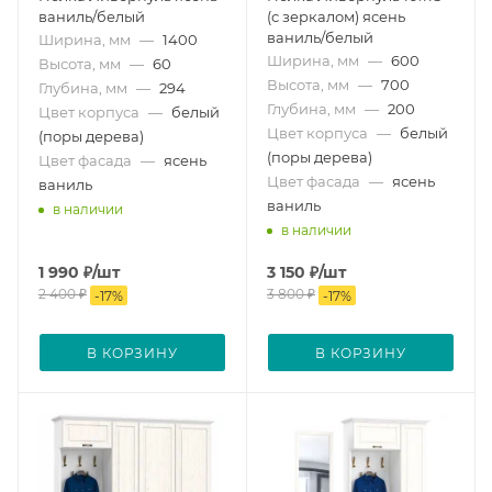
ваниль/белый
(с зеркалом) ясень
ваниль/белый
Ширина, мм
—
1400
Ширина, мм
—
600
Высота, мм
—
60
Высота, мм
—
700
Глубина, мм
—
294
Глубина, мм
—
200
Цвет корпуса
—
белый
Цвет корпуса
—
белый
(поры дерева)
(поры дерева)
Цвет фасада
—
ясень
Цвет фасада
—
ясень
ваниль
ваниль
в наличии
в наличии
1 990
₽
/шт
3 150
₽
/шт
2 400
₽
3 800
₽
-
17
%
-
17
%
В КОРЗИНУ
В КОРЗИНУ