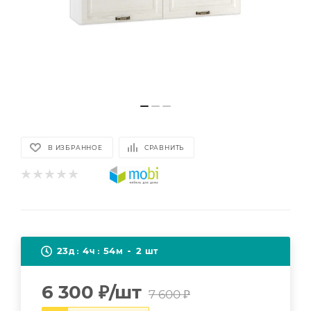
В ИЗБРАННОЕ
СРАВНИТЬ
23
4
54
2
д
ч
м
шт
6 300
₽
/шт
7 600
₽