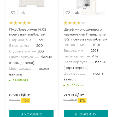
Пуф Ливерпуль 14.02
Шкаф многоцелевого
ясень ваниль/белый
назначения Ливерпуль
13.21 ясень ваниль/белый
Ширина, мм
—
550
Ширина, мм
—
1001
Высота, мм
—
500
Высота, мм
—
2203
Глубина, мм
—
350
Глубина, мм
—
414
Цвет корпуса
—
белый
Цвет корпуса
—
белый
(поры дерева)
(поры дерева)
Цвет фасада
—
ясень
Цвет фасада
—
ясень
ваниль
ваниль
в наличии
в наличии
6 300
₽
/шт
21 910
₽
/шт
7 600
₽
26 400
₽
-
17
%
-
17
%
В КОРЗИНУ
В КОРЗИНУ