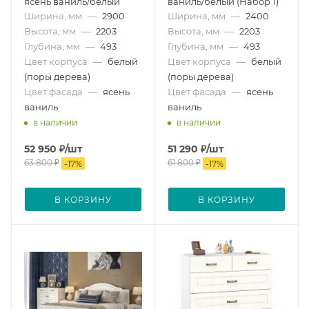
ясень ваниль/белый
ваниль/белый (Набор 1)
Ширина, мм
—
2900
Ширина, мм
—
2400
Высота, мм
—
2203
Высота, мм
—
2203
Глубина, мм
—
493
Глубина, мм
—
493
Цвет корпуса
—
белый
Цвет корпуса
—
белый
(поры дерева)
(поры дерева)
Цвет фасада
—
ясень
Цвет фасада
—
ясень
ваниль
ваниль
в наличии
в наличии
52 950
₽
/шт
51 290
₽
/шт
63 800
₽
61 800
₽
-
17
%
-
17
%
В КОРЗИНУ
В КОРЗИНУ