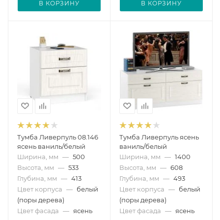
В КОРЗИНУ
В КОРЗИНУ
Тумба Ливерпуль 08.146
Тумба Ливерпуль ясень
ясень ваниль/белый
ваниль/белый
Ширина, мм
—
500
Ширина, мм
—
1400
Высота, мм
—
533
Высота, мм
—
608
Глубина, мм
—
413
Глубина, мм
—
493
Цвет корпуса
—
белый
Цвет корпуса
—
белый
(поры дерева)
(поры дерева)
Цвет фасада
—
ясень
Цвет фасада
—
ясень