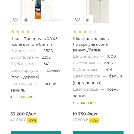
Шкаф Ливерпуль 08.45
Шкаф для одежды
ясень ваниль/белый
Ливерпуль ясень
ваниль/белый
Ширина, мм
—
1500
Ширина, мм
—
1000
Высота, мм
—
2203
Высота, мм
—
2203
Глубина, мм
—
541
Глубина, мм
—
414
Цвет корпуса
—
белый
Цвет корпуса
—
белый
(поры дерева)
(поры дерева)
Цвет фасада
—
ясень
Цвет фасада
—
ясень
ваниль
ваниль
в наличии
в наличии
33 200
₽
/шт
19 750
₽
/шт
40 000
₽
23 800
₽
-
17
%
-
17
%