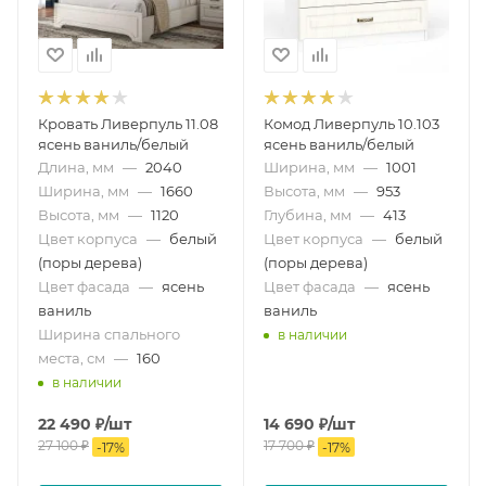
Кровать Ливерпуль 11.08
Комод Ливерпуль 10.103
ясень ваниль/белый
ясень ваниль/белый
Длина, мм
—
2040
Ширина, мм
—
1001
Ширина, мм
—
1660
Высота, мм
—
953
Высота, мм
—
1120
Глубина, мм
—
413
Цвет корпуса
—
белый
Цвет корпуса
—
белый
(поры дерева)
(поры дерева)
Цвет фасада
—
ясень
Цвет фасада
—
ясень
ваниль
ваниль
Ширина спального
в наличии
места, см
—
160
в наличии
22 490
₽
/шт
14 690
₽
/шт
27 100
₽
17 700
₽
-
17
%
-
17
%