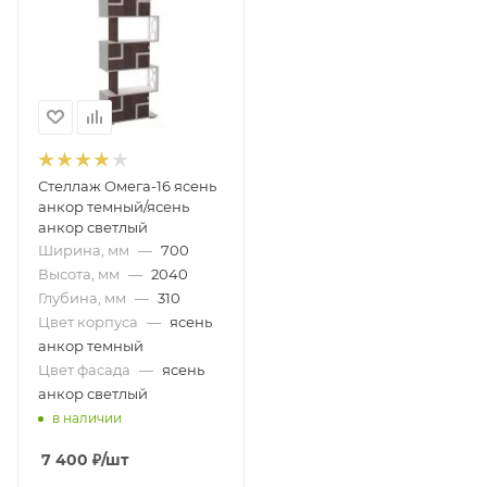
Стеллаж Омега-16 ясень
анкор темный/ясень
анкор светлый
Ширина, мм
—
700
Высота, мм
—
2040
Глубина, мм
—
310
Цвет корпуса
—
ясень
анкор темный
Цвет фасада
—
ясень
анкор светлый
в наличии
7 400
₽
/шт