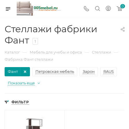
0
Стеллажи фабрики
Фант
1
—
—
—
Каталог
Мебель для учебы и офиса
Стеллажи
Фабрика Фант стеллажи
Фант
Петровская мебель
Зарон
RAUS
Показать еще
ФИЛЬТР