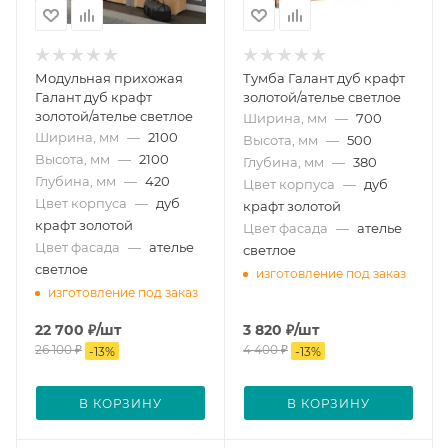
Модульная прихожая
Тумба Галант дуб крафт
Галант дуб крафт
золотой/ателье светлое
золотой/ателье светлое
Ширина, мм
—
700
Ширина, мм
—
2100
Высота, мм
—
500
Высота, мм
—
2100
Глубина, мм
—
380
Глубина, мм
—
420
Цвет корпуса
—
дуб
Цвет корпуса
—
дуб
крафт золотой
крафт золотой
Цвет фасада
—
ателье
Цвет фасада
—
ателье
светлое
светлое
изготовление под заказ
изготовление под заказ
22 700
₽
/шт
3 820
₽
/шт
26 100
₽
4 400
₽
-
13
%
-
13
%
В КОРЗИНУ
В КОРЗИНУ