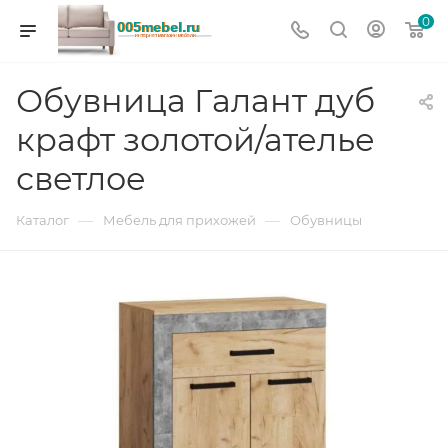
0
Обувница Галант дуб
крафт золотой/ателье
светлое
—
—
Каталог
Мебель для прихожей
Обувницы