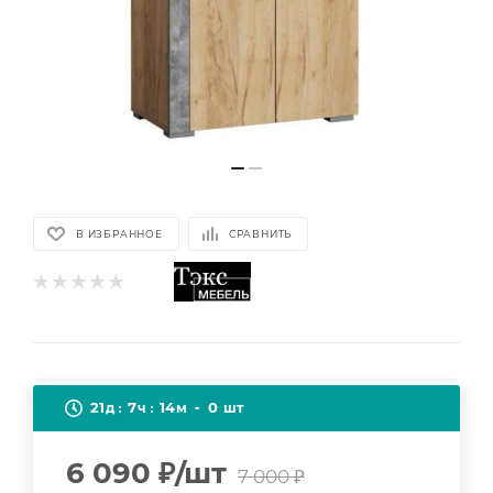
В ИЗБРАННОЕ
СРАВНИТЬ
21
7
14
0
д
ч
м
шт
6 090
₽
/шт
7 000
₽