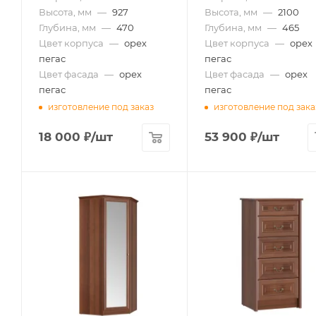
Высота, мм
—
927
Высота, мм
—
2100
Глубина, мм
—
470
Глубина, мм
—
465
Цвет корпуса
—
орех
Цвет корпуса
—
орех
пегас
пегас
Цвет фасада
—
орех
Цвет фасада
—
орех
пегас
пегас
изготовление под заказ
изготовление под зака
18 000
₽
/шт
53 900
₽
/шт