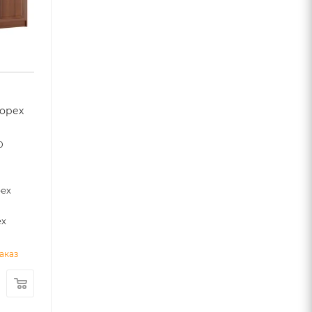
 орех
0
рех
ех
аказ