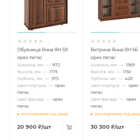
Обувница Янна ЯН-59
Витрина Янна ЯН-56
орех пегас
орех пегас
Ширина, мм
—
972
Ширина, мм
—
1569
Высота, мм
—
1175
Высота, мм
—
1150
Глубина, мм
—
375
Глубина, мм
—
420
Цвет корпуса
—
орех
Цвет корпуса
—
орех
пегас
пегас
Цвет фасада
—
орех
Цвет фасада
—
орех
пегас
пегас
изготовление под заказ
изготовление под зака
20 900
₽
/шт
30 300
₽
/шт