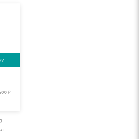
НУ
400
₽
я
от