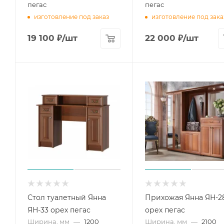
пегас
пегас
изготовление под заказ
изготовление под зака
19 100
₽
/шт
22 000
₽
/шт
Стол туалетный Янна
Прихожая Янна ЯН-2
ЯН-33 орех пегас
орех пегас
Ширина, мм
—
1200
Ширина, мм
—
2100