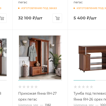
пегас
пегас
з
изготовление под заказ
изготовление под з
32 100
₽
/шт
5 400
₽
/шт
8
Прихожая Янна ЯН-27
Тумба под телеви
орех пегас
Янна ЯН-26 орех п
Ширина, мм
—
1182
Ширина, мм
—
10