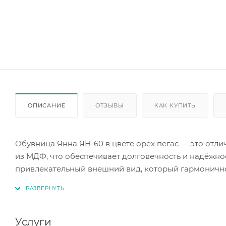
ОПИСАНИЕ
ОТЗЫВЫ
КАК КУПИТЬ
Обувница Янна ЯН-60 в цвете орех пегас — это отл
из МДФ, что обеспечивает долговечность и надёжно
привлекательный внешний вид, который гармонично
поможет поддерживать порядок в вашем доме. Разм
что особенно важно для небольших прихожих.
Услуги