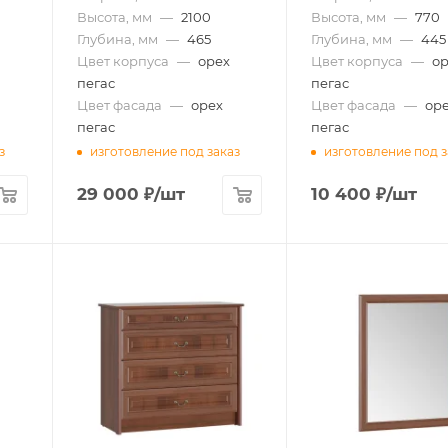
Высота, мм
—
2100
Высота, мм
—
770
Глубина, мм
—
465
Глубина, мм
—
445
Цвет корпуса
—
орех
Цвет корпуса
—
о
пегас
пегас
Цвет фасада
—
орех
Цвет фасада
—
ор
пегас
пегас
з
изготовление под заказ
изготовление под з
29 000
₽
/шт
10 400
₽
/шт