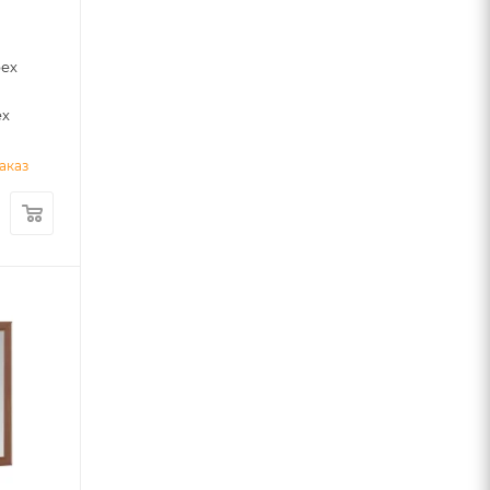
рех
ех
аказ