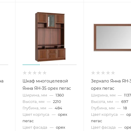
на
Шкаф многоцелевой
Зеркало Янна ЯН-
Янна ЯН-35 орех пегас
орех пегас
Ширина, мм
—
1360
Ширина, мм
—
113
Высота, мм
—
2210
Высота, мм
—
697
Глубина, мм
—
484
Глубина, мм
—
18
Цвет корпуса
—
орех
Цвет корпуса
—
о
пегас
пегас
Цвет фасада
—
орех
Цвет фасада
—
ор