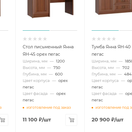
Стол письменный Янна
Тумба Янна ЯН-40
ЯН-45 орех пегас
пегас
Ширина, мм
—
1200
Ширина, мм
—
185
Высота, мм
—
750
Высота, мм
—
702
Глубина, мм
—
600
Глубина, мм
—
484
Цвет корпуса
—
орех
Цвет корпуса
—
о
пегас
пегас
Цвет фасада
—
орех
Цвет фасада
—
ор
пегас
пегас
з
изготовление под заказ
изготовление под з
11 100
₽
/шт
20 900
₽
/шт