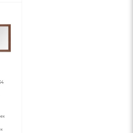
34
7
рех
ех