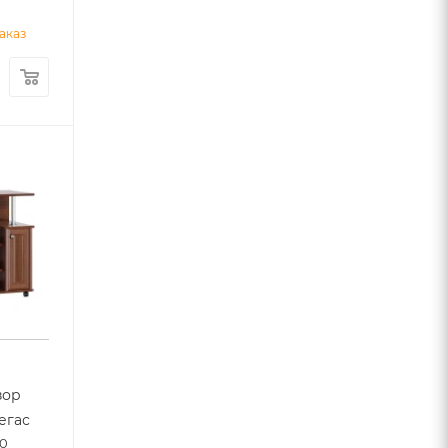
аказ
зор
егас
00