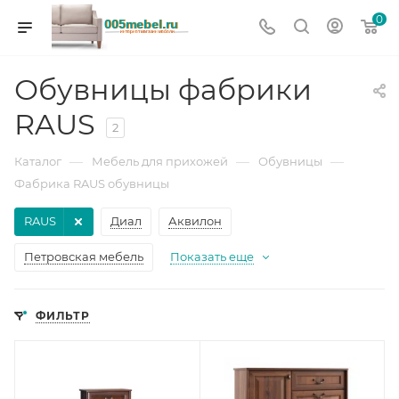
0
Обувницы фабрики
RAUS
2
—
—
—
Каталог
Мебель для прихожей
Обувницы
Фабрика RAUS обувницы
RAUS
Диал
Аквилон
Петровская мебель
Показать еще
ФИЛЬТР