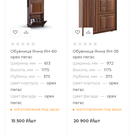
Обувница Янна ЯН-60
Обувница Янна ЯН-59
орех пегас
орех пегас
Ширина, мм
—
613
Ширина, мм
—
972
Высота, мм
—
1175
Высота, мм
—
1175
Глубина, мм
—
375
Глубина, мм
—
375
Цвет корпуса
—
орех
Цвет корпуса
—
орех
пегас
пегас
Цвет фасада
—
орех
Цвет фасада
—
орех
пегас
пегас
изготовление под заказ
изготовление под заказ
15 500
₽
/шт
20 900
₽
/шт