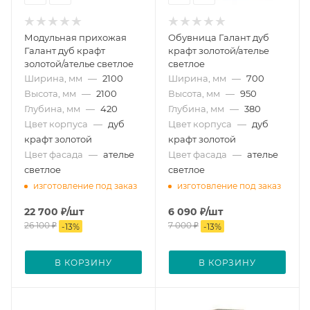
Модульная прихожая
Обувница Галант дуб
Галант дуб крафт
крафт золотой/ателье
золотой/ателье светлое
светлое
Ширина, мм
—
2100
Ширина, мм
—
700
Высота, мм
—
2100
Высота, мм
—
950
Глубина, мм
—
420
Глубина, мм
—
380
Цвет корпуса
—
дуб
Цвет корпуса
—
дуб
крафт золотой
крафт золотой
Цвет фасада
—
ателье
Цвет фасада
—
ателье
светлое
светлое
изготовление под заказ
изготовление под заказ
22 700
₽
/шт
6 090
₽
/шт
26 100
₽
7 000
₽
-
13
%
-
13
%
В КОРЗИНУ
В КОРЗИНУ