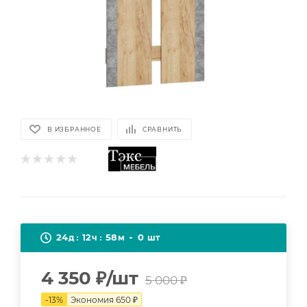
В ИЗБРАННОЕ
СРАВНИТЬ
24
12
58
0
д
ч
м
шт
4 350
₽
/шт
5 000
₽
-
13
%
Экономия
650
₽