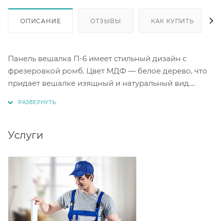
ОПИСАНИЕ
ОТЗЫВЫ
КАК КУПИТЬ
Панель вешалка П-6 имеет стильный дизайн с
фрезеровкой ромб. Цвет МДФ — белое дерево, что
придает вешалке изящный и натуральный вид.
Размеры вешалки составляют 60х9,3х102 см, что
позволяет удобно разместить верхнюю одежду и
аксессуары. Панель вешалка П-6 гармонично
впишется в интерьер прихожей и поможет
Услуги
поддерживать порядок.