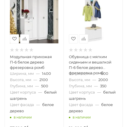
Модульная прихожая
Обувница с мягким
П-6 белое дерево
сиденьем и вешалкой
фрезеровка ромб
П-6 белое дерево
фрезеровка ромб
Ширина, мм
—
1400
Ширина, мм
—
600
Высота, мм
—
2100
Высота, мм
—
2000
Глубина, мм
—
500
Глубина, мм
—
350
Цвет корпуса
—
белый
Цвет корпуса
—
белый
шагрень
шагрень
Цвет фасада
—
белое
Цвет фасада
—
белое
дерево
дерево
в наличии
в наличии