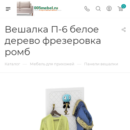
0
Вешалка П-6 белое
дерево фрезеровка
ромб
—
—
Каталог
Мебель для прихожей
Панели вешалки