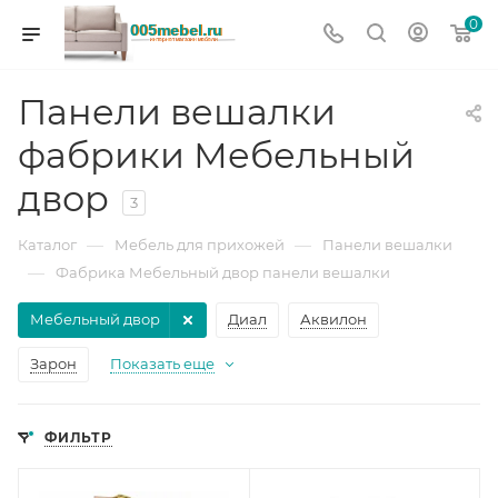
0
Панели вешалки
фабрики Мебельный
двор
3
—
—
Каталог
Мебель для прихожей
Панели вешалки
—
Фабрика Мебельный двор панели вешалки
Мебельный двор
Диал
Аквилон
Зарон
Показать еще
ФИЛЬТР