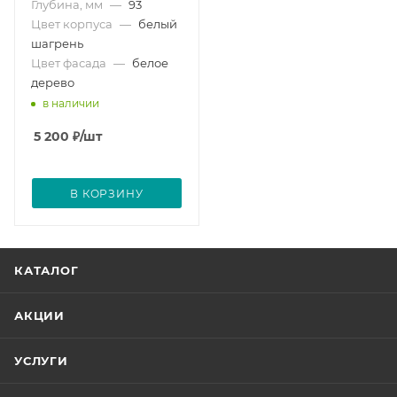
Глубина, мм
—
93
Цвет корпуса
—
белый
шагрень
Цвет фасада
—
белое
дерево
в наличии
5 200
₽
/шт
В КОРЗИНУ
КАТАЛОГ
АКЦИИ
УСЛУГИ