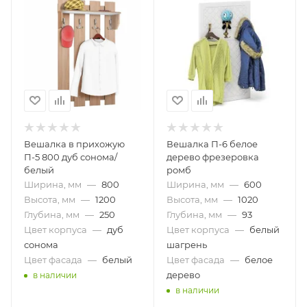
Вешалка в прихожую
Вешалка П-6 белое
П-5 800 дуб сонома/
дерево фрезеровка
белый
ромб
Ширина, мм
—
800
Ширина, мм
—
600
Высота, мм
—
1200
Высота, мм
—
1020
Глубина, мм
—
250
Глубина, мм
—
93
Цвет корпуса
—
дуб
Цвет корпуса
—
белый
сонома
шагрень
Цвет фасада
—
белый
Цвет фасада
—
белое
дерево
в наличии
в наличии