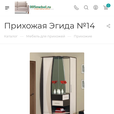
0
Прихожая Эгида №14
—
—
Каталог
Мебель для прихожей
Прихожие