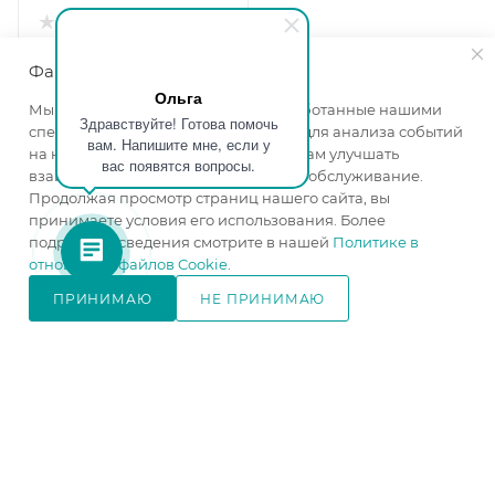
Прихожая купе Эгида
№17
Файлы cookie
Ширина, мм
—
1200
Ольга
Мы используем файлы cookie, разработанные нашими
Высота, мм
—
2200
Здравствуйте! Готова помочь
специалистами и третьими лицами, для анализа событий
Глубина, мм
—
440
вам. Напишите мне, если у
на нашем веб-сайте, что позволяет нам улучшать
вас появятся вопросы.
Цвет корпуса
—
дуб
взаимодействие с пользователями и обслуживание.
атланта
Продолжая просмотр страниц нашего сайта, вы
Цвет фасада
—
венге
принимаете условия его использования. Более
изготовление под заказ
подробные сведения смотрите в нашей
Политике в
отношении файлов Cookie
.
21 800
₽
/шт
ПРИНИМАЮ
НЕ ПРИНИМАЮ
В КОРЗИНУ
В КОРЗИНУ