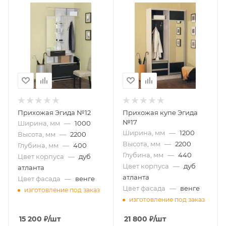
Прихожая Эгида №12
Прихожая купе Эгида
№17
Ширина, мм
—
1000
Ширина, мм
—
1200
Высота, мм
—
2200
Высота, мм
—
2200
Глубина, мм
—
400
Глубина, мм
—
440
Цвет корпуса
—
дуб
Цвет корпуса
—
дуб
атланта
атланта
Цвет фасада
—
венге
Цвет фасада
—
венге
изготовление под заказ
изготовление под заказ
15 200
₽
/шт
21 800
₽
/шт