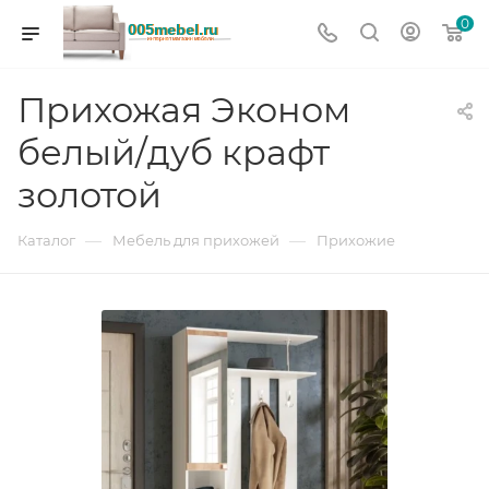
0
Прихожая Эконом
белый/дуб крафт
золотой
—
—
Каталог
Мебель для прихожей
Прихожие