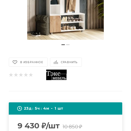
В ИЗБРАННОЕ
СРАВНИТЬ
23
5
4
1
д
ч
м
шт
9 430
₽
/шт
10 850
₽