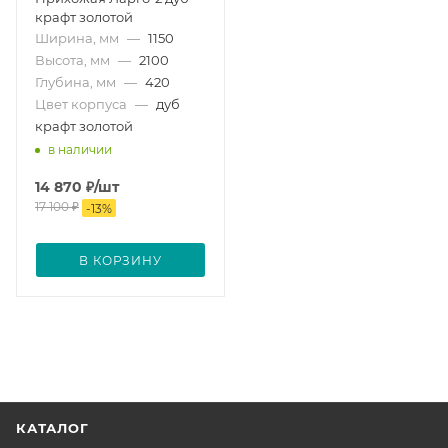
крафт золотой
Ширина, мм
—
1150
Высота, мм
—
2100
Глубина, мм
—
420
Цвет корпуса
—
дуб
крафт золотой
в наличии
14 870
₽
/шт
17 100
₽
-
13
%
В КОРЗИНУ
КАТАЛОГ