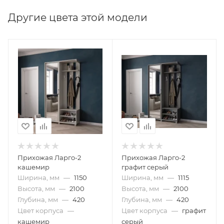
Другие цвета этой модели
Прихожая Ларго-2
Прихожая Ларго-2
кашемир
графит серый
Ширина, мм
—
1150
Ширина, мм
—
1115
Высота, мм
—
2100
Высота, мм
—
2100
Глубина, мм
—
420
Глубина, мм
—
420
Цвет корпуса
—
Цвет корпуса
—
графит
кашемир
серый