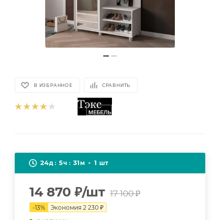
В ИЗБРАННОЕ
СРАВНИТЬ
24
5
31
1
д
ч
м
шт
14 870
₽
/шт
17 100
₽
-
13
%
Экономия
2 230
₽