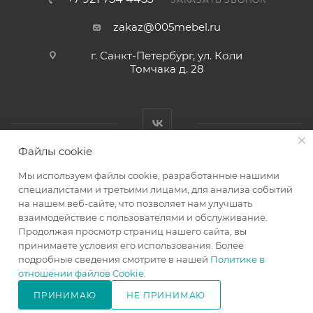
zakaz@005mebel.ru
г. Санкт-Петербург, ул. Коли
Томчака д. 28
Файлы cookie
Мы используем файлы cookie, разработанные нашими
специалистами и третьими лицами, для анализа событий
на нашем веб-сайте, что позволяет нам улучшать
Интернет магазин мебели в Санкт-Петербурге © 2000-2026
взаимодействие с пользователями и обслуживание.
г.
Продолжая просмотр страниц нашего сайта, вы
принимаете условия его использования. Более
подробные сведения смотрите в нашей
Политике в
отношении файлов Cookie
.
ПРИНИМАЮ
НЕ ПРИНИМАЮ
В КОРЗИНУ