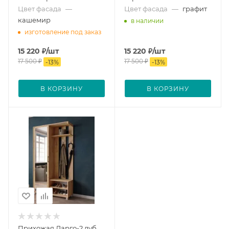
Цвет фасада
—
Цвет фасада
—
графит
кашемир
в наличии
изготовление под заказ
15 220
₽
/шт
15 220
₽
/шт
17 500
₽
17 500
₽
-
13
%
-
13
%
В КОРЗИНУ
В КОРЗИНУ
Прихожая Ларго-2 дуб