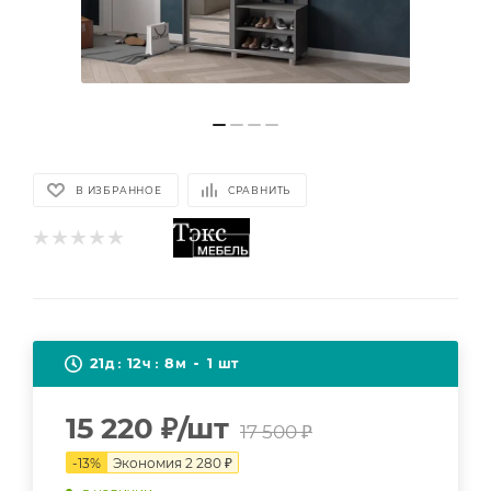
В ИЗБРАННОЕ
СРАВНИТЬ
21
12
8
1
д
ч
м
шт
15 220
₽
/шт
17 500
₽
-
13
%
Экономия
2 280
₽