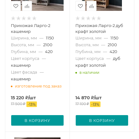
Прихожая Ларго-2
Прихожая Ларго-2 дуб
кашемир
крафт золотой
Ширина, мм
—
1150
Ширина, мм
—
1150
Высота, мм
—
2100
Высота, мм
—
2100
Глубина, мм
—
420
Глубина, мм
—
420
Цвет корпуса
—
Цвет корпуса
—
дуб
кашемир
крафт золотой
Цвет фасада
—
в наличии
кашемир
изготовление под заказ
15 220
₽
/шт
14 870
₽
/шт
17 500
₽
17 100
₽
-
13
%
-
13
%
В КОРЗИНУ
В КОРЗИНУ