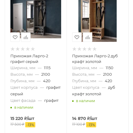
Прихожая Ларго-2
Прихожая Ларго-2 дуб
графит серый
крафт золотой
Ширина, мм
—
1115
Ширина, мм
—
1150
Высота, мм
—
2100
Высота, мм
—
2100
Глубина, мм
—
420
Глубина, мм
—
420
Цвет корпуса
—
графит
Цвет корпуса
—
дуб
серый
крафт золотой
Цвет фасада
—
графит
в наличии
в наличии
15 220
₽
/шт
14 870
₽
/шт
17 500
₽
17 100
₽
-
13
%
-
13
%