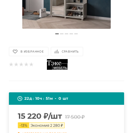
В ИЗБРАННОЕ
СРАВНИТЬ
22
10
51
0
д
ч
м
шт
15 220
₽
/шт
17 500
₽
-
13
%
Экономия
2 280
₽