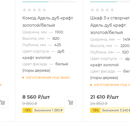
Комод Адель дуб крафт
Шкаф 3-х створча
золотой/белый
Адель дуб крафт
Ширина, мм
—
1100
золотой/белый
Высота, мм
—
820
Ширина, мм
—
149
Глубина, мм
—
425
Высота, мм
—
2200
Цвет корпуса
—
дуб
Глубина, мм
—
520
крафт золотой
Цвет корпуса
—
д
Цвет фасада
—
белый
крафт золотой
(поры дерева)
Цвет фасада
—
бе
(поры дерева)
изготовление под заказ
з
изготовление под з
8 560
₽
/шт
21 610
₽
/шт
9 850
₽
24 850
₽
-
13
%
Экономия
1 290
₽
-
13
%
Экономия
3 240