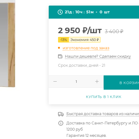
21
10
51
0
д
ч
м
шт
2 950
₽
/шт
3 400
₽
-
13
%
Экономия
450
₽
изготовление под заказ
Нашли дешевле? Сделаем скидку
Срок доставки, дней -
21
В КОРЗИ
КУПИТЬ В 1 КЛИК
Быстрая доставка товаров из наличи
Доставка по Санкт-Петербургу и ЛО 
1200 руб
Гарантия 12 месяцев.