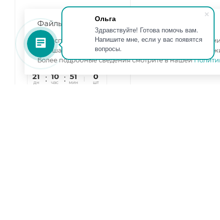
Ольга
Файлы cookie
Здравствуйте! Готова помочь вам.
Напишите мне, если у вас появятся
Мы используем файлы cookie, разработанные нашими 
вопросы.
улучшать взаимодействие с пользователями и обслуж
Более подробные сведения смотрите в нашей
Полити
21
10
51
31
0
дн
час
мин
сек
шт
Кровать Адель дуб
крафт золотой/белый
Длина, мм
—
2046
Ширина, мм
—
1638
Высота, мм
—
920
Цвет корпуса
—
дуб
крафт золотой
Цвет фасада
—
белый
(поры дерева)
Ширина спального места,