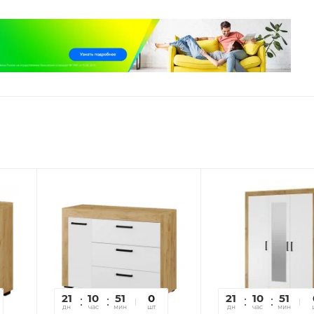
21
10
51
31
0
21
10
51
3
дн
час
мин
сек
шт
дн
час
мин
се