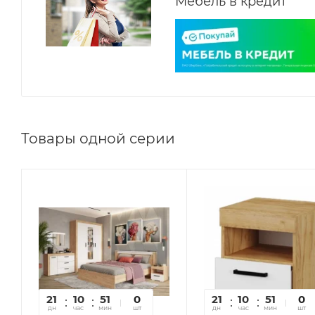
Мебель в кредит
Товары одной серии
21
10
51
31
0
21
10
51
31
0
дн
час
мин
сек
шт
дн
час
мин
сек
шт