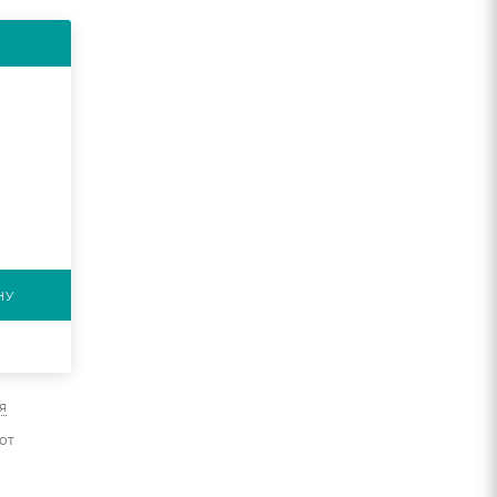
НУ
я
от