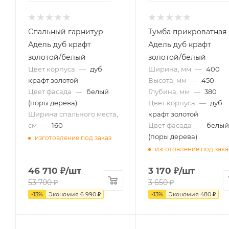
Спальный гарнитур
Тумба прикроватная
Адель дуб крафт
Адель дуб крафт
золотой/белый
золотой/белый
Цвет корпуса
—
дуб
Ширина, мм
—
400
крафт золотой
Высота, мм
—
450
Цвет фасада
—
белый
Глубина, мм
—
380
(поры дерева)
Цвет корпуса
—
дуб
Ширина спального места,
крафт золотой
см
—
160
Цвет фасада
—
белый
(поры дерева)
изготовление под заказ
изготовление под зака
46 710
₽
/шт
3 170
₽
/шт
53 700
₽
3 650
₽
-
13
%
Экономия
6 990
₽
-
13
%
Экономия
480
₽