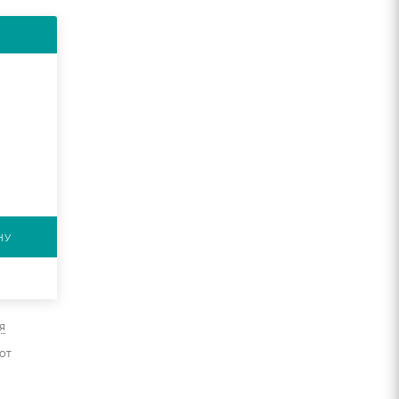
НУ
я
от