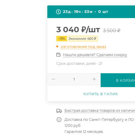
23
19
53
0
д
ч
м
шт
3 040
₽
/шт
3 500
₽
-
13
%
Экономия
460
₽
изготовление под заказ
Нашли дешевле? Сделаем скидку
Срок доставки, дней -
21
В КОРЗИ
КУПИТЬ В 1 КЛИК
Быстрая доставка товаров из наличи
Доставка по Санкт-Петербургу и ЛО 
1200 руб
Гарантия 12 месяцев.