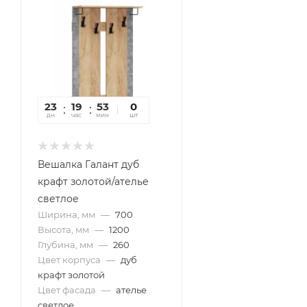
23
19
53
12
0
дн
час
мин
сек
шт
Вешалка Галант дуб
крафт золотой/ателье
светлое
Ширина, мм
—
700
Высота, мм
—
1200
Глубина, мм
—
260
Цвет корпуса
—
дуб
крафт золотой
Цвет фасада
—
ателье
светлое