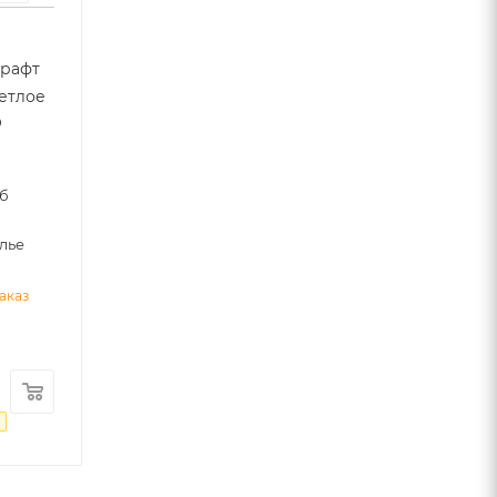
крафт
ветлое
0
уб
лье
аказ
₽