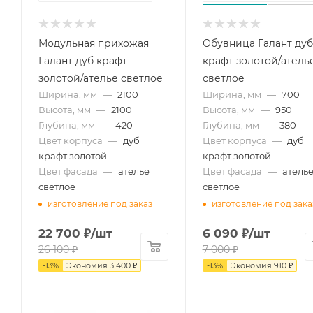
Модульная прихожая
Обувница Галант дуб
Галант дуб крафт
крафт золотой/атель
золотой/ателье светлое
светлое
Ширина, мм
—
2100
Ширина, мм
—
700
Высота, мм
—
2100
Высота, мм
—
950
Глубина, мм
—
420
Глубина, мм
—
380
Цвет корпуса
—
дуб
Цвет корпуса
—
дуб
крафт золотой
крафт золотой
Цвет фасада
—
ателье
Цвет фасада
—
атель
светлое
светлое
изготовление под заказ
изготовление под зака
22 700
₽
/шт
6 090
₽
/шт
26 100
₽
7 000
₽
-
13
%
Экономия
3 400
₽
-
13
%
Экономия
910
₽