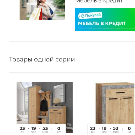
Мебель в кредит
Товары одной серии
23
19
53
12
0
23
19
53
12
0
дн
час
мин
сек
шт
дн
час
мин
сек
шт