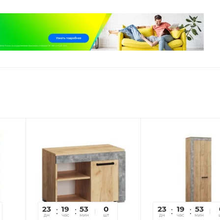
23
19
53
12
0
23
19
53
1
дн
час
мин
сек
шт
дн
час
мин
се