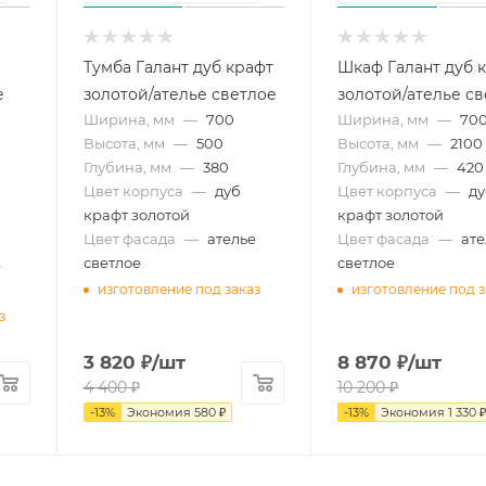
Тумба Галант дуб крафт
Шкаф Галант дуб 
е
золотой/ателье светлое
золотой/ателье с
Ширина, мм
—
700
Ширина, мм
—
70
Высота, мм
—
500
Высота, мм
—
2100
Глубина, мм
—
380
Глубина, мм
—
420
Цвет корпуса
—
дуб
Цвет корпуса
—
д
крафт золотой
крафт золотой
Цвет фасада
—
ателье
Цвет фасада
—
ате
светлое
светлое
е
изготовление под заказ
изготовление под з
з
3 820
₽
/шт
8 870
₽
/шт
4 400
₽
10 200
₽
-
13
%
Экономия
580
₽
-
13
%
Экономия
1 330