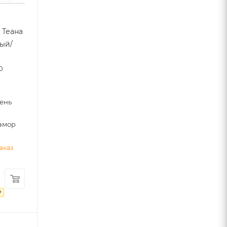
 Теана
лый/
0
ень
амор
аказ
₽