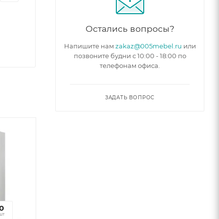
Остались вопросы?
Напишите нам
zakaz@005mebel.ru
или
позвоните будни с 10:00 - 18:00 по
телефонам офиса.
ЗАДАТЬ ВОПРОС
6
0
к
шт