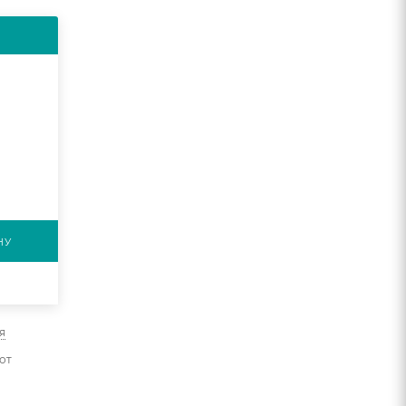
НУ
я
от