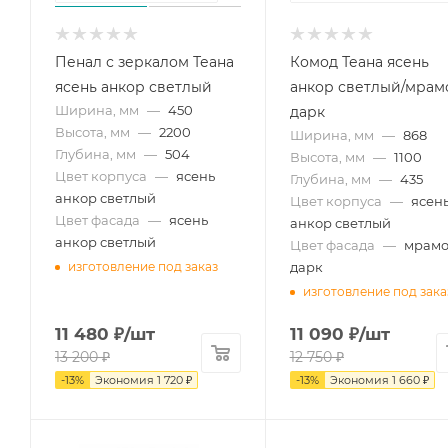
Пенал с зеркалом Теана
Комод Теана ясень
ясень анкор светлый
анкор светлый/мрам
Ширина, мм
—
450
дарк
Высота, мм
—
2200
Ширина, мм
—
868
Глубина, мм
—
504
Высота, мм
—
1100
Цвет корпуса
—
ясень
Глубина, мм
—
435
анкор светлый
Цвет корпуса
—
ясен
Цвет фасада
—
ясень
анкор светлый
анкор светлый
Цвет фасада
—
мрам
дарк
изготовление под заказ
изготовление под зака
11 480
₽
/шт
11 090
₽
/шт
13 200
₽
12 750
₽
-
13
%
Экономия
1 720
₽
-
13
%
Экономия
1 660
₽