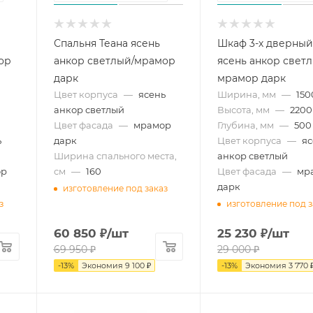
Спальня Теана ясень
Шкаф 3-х дверный
ор
анкор светлый/мрамор
ясень анкор свет
дарк
мрамор дарк
Цвет корпуса
—
ясень
Ширина, мм
—
150
анкор светлый
Высота, мм
—
2200
Цвет фасада
—
мрамор
Глубина, мм
—
500
ь
дарк
Цвет корпуса
—
яс
Ширина спального места,
анкор светлый
ор
см
—
160
Цвет фасада
—
мр
дарк
изготовление под заказ
з
изготовление под з
60 850
₽
/шт
25 230
₽
/шт
69 950
₽
29 000
₽
-
13
%
Экономия
9 100
₽
-
13
%
Экономия
3 770