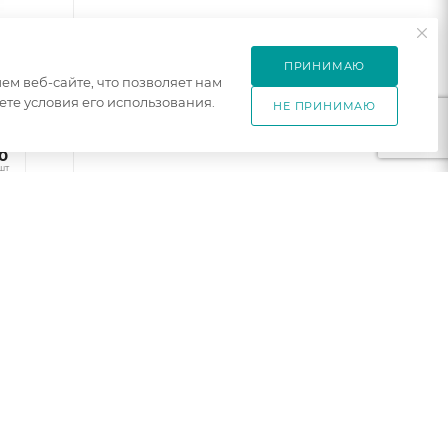
ПРИНИМАЮ
м веб-сайте, что позволяет нам
те условия его использования.
НЕ ПРИНИМАЮ
6
0
к
шт
ние
0
ень
амор