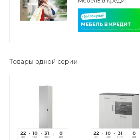
Мебель в кредит
Товары одной серии
22
10
31
46
0
22
10
31
46
0
дн
час
мин
сек
шт
дн
час
мин
сек
шт