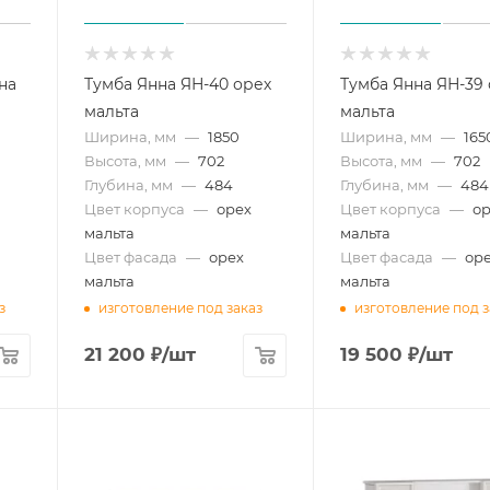
на
Тумба Янна ЯН-40 орех
Тумба Янна ЯН-39
мальта
мальта
Ширина, мм
—
1850
Ширина, мм
—
165
Высота, мм
—
702
Высота, мм
—
702
Глубина, мм
—
484
Глубина, мм
—
484
Цвет корпуса
—
орех
Цвет корпуса
—
о
мальта
мальта
Цвет фасада
—
орех
Цвет фасада
—
ор
мальта
мальта
з
изготовление под заказ
изготовление под з
21 200
₽
/шт
19 500
₽
/шт