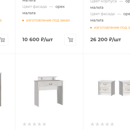
мальта
Цвет корпуса
—
о
Цвет фасада
—
орех
мальта
мальта
Цвет фасада
—
ор
мальта
з
изготовление под заказ
изготовление под з
10 600
₽
/шт
26 200
₽
/шт