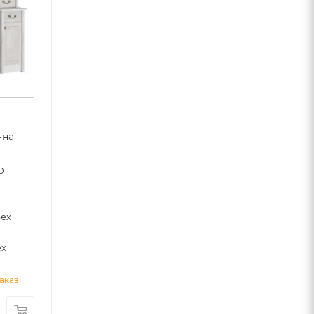
нна
0
рех
ех
аказ