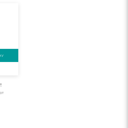
НУ
я
от