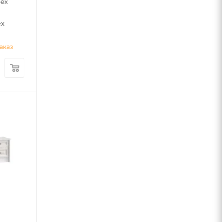
рех
ех
аказ