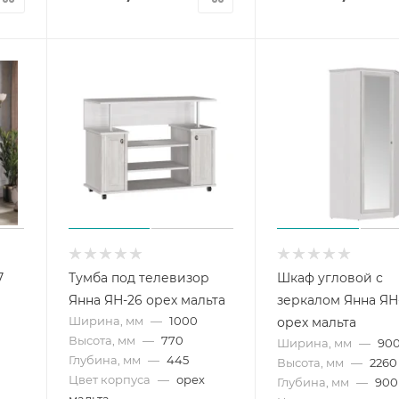
7
Тумба под телевизор
Шкаф угловой с
Янна ЯН-26 орех мальта
зеркалом Янна ЯН
Ширина, мм
—
1000
орех мальта
Высота, мм
—
770
Ширина, мм
—
90
Глубина, мм
—
445
Высота, мм
—
2260
Цвет корпуса
—
орех
Глубина, мм
—
900