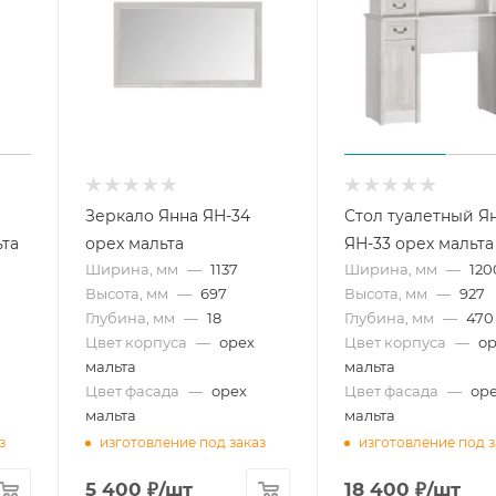
Зеркало Янна ЯН-34
Стол туалетный Я
ьта
орех мальта
ЯН-33 орех мальта
Ширина, мм
—
1137
Ширина, мм
—
120
Высота, мм
—
697
Высота, мм
—
927
Глубина, мм
—
18
Глубина, мм
—
470
Цвет корпуса
—
орех
Цвет корпуса
—
о
мальта
мальта
Цвет фасада
—
орех
Цвет фасада
—
ор
мальта
мальта
з
изготовление под заказ
изготовление под з
5 400
₽
/шт
18 400
₽
/шт