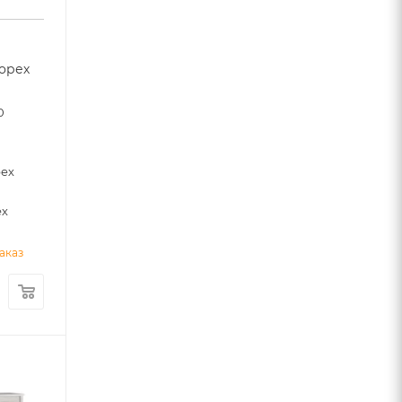
 орех
0
рех
ех
аказ