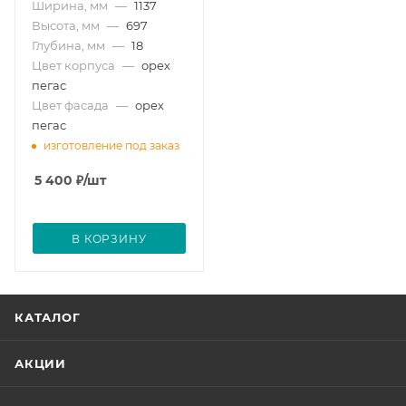
Ширина, мм
—
1137
Высота, мм
—
697
Глубина, мм
—
18
Цвет корпуса
—
орех
пегас
Цвет фасада
—
орех
пегас
изготовление под заказ
5 400
₽
/шт
В КОРЗИНУ
КАТАЛОГ
АКЦИИ