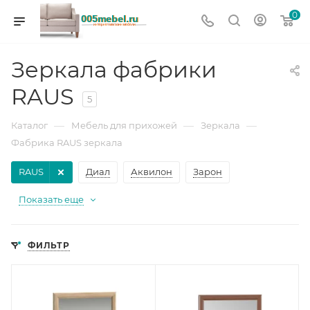
0
Зеркала фабрики
RAUS
5
—
—
—
Каталог
Мебель для прихожей
Зеркала
Фабрика RAUS зеркала
RAUS
Диал
Аквилон
Зарон
Показать еще
ФИЛЬТР