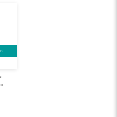
НУ
я
от