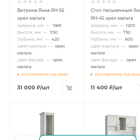
Витрина Янна ЯН-56
Стол письменный Ян
орех мальта
ЯН-45 орех мальта
Ширина, мм
—
1569
Ширина, мм
—
1200
Высота, мм
—
1150
Высота, мм
—
750
Глубина, мм
—
420
Глубина, мм
—
600
Цвет корпуса
—
орех
Цвет корпуса
—
орех
мальта
мальта
Цвет фасада
—
орех
Цвет фасада
—
орех
мальта
мальта
изготовление под заказ
изготовление под зака
31 000
₽
/шт
11 400
₽
/шт