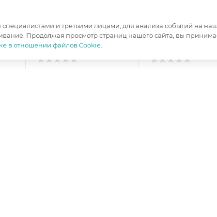
специалистами и третьими лицами, для анализа событий на наше
ивание. Продолжая просмотр страниц нашего сайта, вы принимае
ке в отношении файлов Cookie
.
Стол туалетный Янна
Прихожая Янна Я
ьта
ЯН-33 орех мальта
орех мальта
Ширина, мм
—
1200
Ширина, мм
—
210
Высота, мм
—
927
Высота, мм
—
2100
Глубина, мм
—
470
Глубина, мм
—
465
Цвет корпуса
—
орех
Цвет корпуса
—
о
мальта
мальта
Цвет фасада
—
орех
Цвет фасада
—
ор
мальта
мальта
з
изготовление под заказ
изготовление под з
18 400
₽
/шт
54 600
₽
/шт