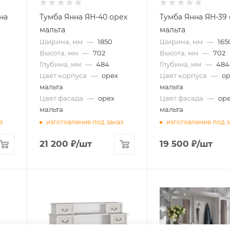
на
Тумба Янна ЯН-40 орех
Тумба Янна ЯН-39
мальта
мальта
Ширина, мм
—
1850
Ширина, мм
—
165
Высота, мм
—
702
Высота, мм
—
702
Глубина, мм
—
484
Глубина, мм
—
484
Цвет корпуса
—
орех
Цвет корпуса
—
о
мальта
мальта
Цвет фасада
—
орех
Цвет фасада
—
ор
мальта
мальта
з
изготовление под заказ
изготовление под з
21 200
₽
/шт
19 500
₽
/шт