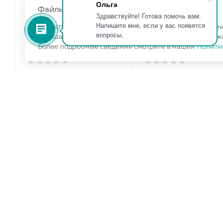
Ольга
Файлы cookie
Здравствуйте! Готова помочь вам.
Напишите мне, если у вас появятся
Мы используем файлы cookie, разработанные нашими 
вопросы.
улучшать взаимодействие с пользователями и обслуж
Более подробные сведения смотрите в нашей
Полити
Шкаф для посуды Янна
Шкаф многоцелевой
ЯН-36 орех мальта
Янна ЯН-35 орех мал
Ширина, мм
—
478
Ширина, мм
—
1360
Высота, мм
—
2260
Высота, мм
—
2210
Глубина, мм
—
545
Глубина, мм
—
484
Цвет корпуса
—
орех
Цвет корпуса
—
орех
мальта
мальта
Цвет фасада
—
орех
Цвет фасада
—
орех
мальта
мальта
изготовление под заказ
изготовление под зака
22 400
₽
/шт
32 600
₽
/шт