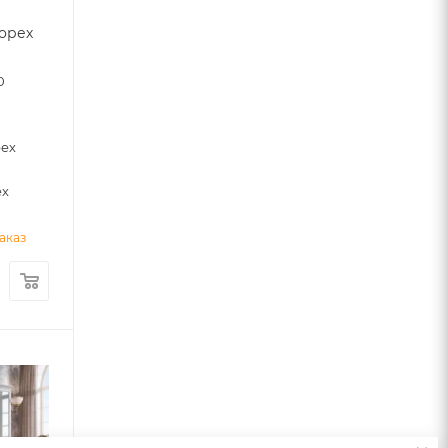
 орех
0
рех
ех
аказ