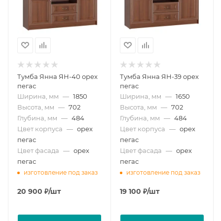
Тумба Янна ЯН-40 орех
Тумба Янна ЯН-39 орех
пегас
пегас
Ширина, мм
—
1850
Ширина, мм
—
1650
Высота, мм
—
702
Высота, мм
—
702
Глубина, мм
—
484
Глубина, мм
—
484
Цвет корпуса
—
орех
Цвет корпуса
—
орех
пегас
пегас
Цвет фасада
—
орех
Цвет фасада
—
орех
пегас
пегас
изготовление под заказ
изготовление под заказ
20 900
₽
/шт
19 100
₽
/шт