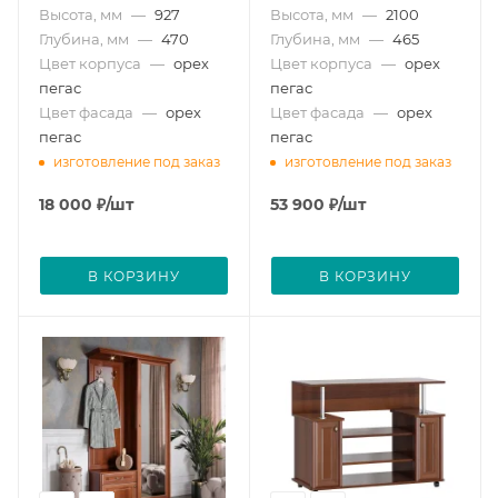
Высота, мм
—
927
Высота, мм
—
2100
Глубина, мм
—
470
Глубина, мм
—
465
Цвет корпуса
—
орех
Цвет корпуса
—
орех
пегас
пегас
Цвет фасада
—
орех
Цвет фасада
—
орех
пегас
пегас
изготовление под заказ
изготовление под заказ
18 000
₽
/шт
53 900
₽
/шт
В КОРЗИНУ
В КОРЗИНУ