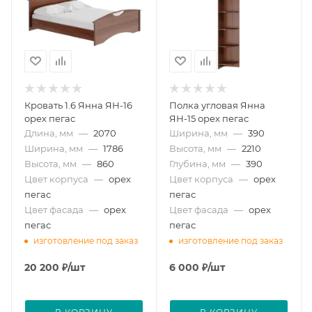
Кровать 1.6 Янна ЯН-16
Полка угловая Янна
орех пегас
ЯН-15 орех пегас
Длина, мм
—
2070
Ширина, мм
—
390
Ширина, мм
—
1786
Высота, мм
—
2210
Высота, мм
—
860
Глубина, мм
—
390
Цвет корпуса
—
орех
Цвет корпуса
—
орех
пегас
пегас
Цвет фасада
—
орех
Цвет фасада
—
орех
пегас
пегас
изготовление под заказ
изготовление под заказ
20 200
₽
/шт
6 000
₽
/шт