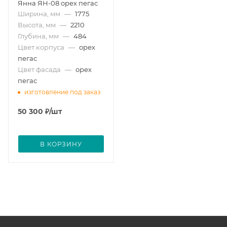
Янна ЯН-08 орех пегас
Ширина, мм
—
1775
Высота, мм
—
2210
Глубина, мм
—
484
Цвет корпуса
—
орех
пегас
Цвет фасада
—
орех
пегас
изготовление под заказ
50 300
₽
/шт
В КОРЗИНУ