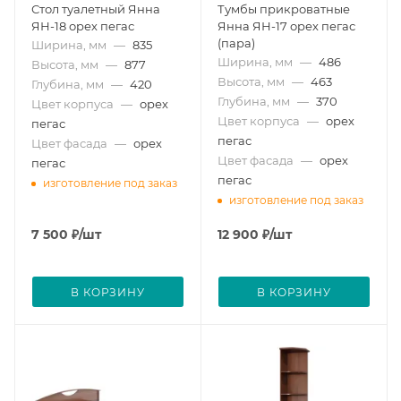
Стол туалетный Янна
Тумбы прикроватные
ЯН-18 орех пегас
Янна ЯН-17 орех пегас
(пара)
Ширина, мм
—
835
Ширина, мм
—
486
Высота, мм
—
877
Высота, мм
—
463
Глубина, мм
—
420
Глубина, мм
—
370
Цвет корпуса
—
орех
Цвет корпуса
—
орех
пегас
пегас
Цвет фасада
—
орех
Цвет фасада
—
орех
пегас
пегас
изготовление под заказ
изготовление под заказ
7 500
₽
/шт
12 900
₽
/шт
В КОРЗИНУ
В КОРЗИНУ