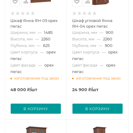
Шкаф Янна ЯН-05 орех
Шкаф угловой Янна
пегас
ЯН-04 орех пегас
Ширина, мм
—
1485
Ширина, мм
—
900
Высота, мм
—
2260
Высота, мм
—
2260
Глубина, мм
—
625
Глубина, мм
—
900
Цвет корпуса
—
орех
Цвет корпуса
—
орех
пегас
пегас
Цвет фасада
—
орех
Цвет фасада
—
орех
пегас
пегас
изготовление под заказ
изготовление под заказ
48 000
₽
/шт
24 900
₽
/шт
В КОРЗИНУ
В КОРЗИНУ