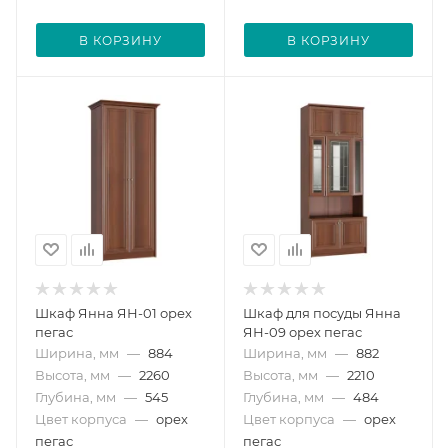
В КОРЗИНУ
В КОРЗИНУ
Шкаф Янна ЯН-01 орех
Шкаф для посуды Янна
пегас
ЯН-09 орех пегас
Ширина, мм
—
884
Ширина, мм
—
882
Высота, мм
—
2260
Высота, мм
—
2210
Глубина, мм
—
545
Глубина, мм
—
484
Цвет корпуса
—
орех
Цвет корпуса
—
орех
пегас
пегас