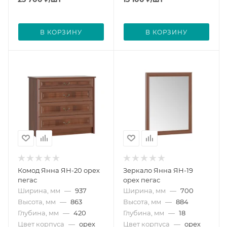
В КОРЗИНУ
В КОРЗИНУ
Комод Янна ЯН-20 орех
Зеркало Янна ЯН-19
пегас
орех пегас
Ширина, мм
—
937
Ширина, мм
—
700
Высота, мм
—
863
Высота, мм
—
884
Глубина, мм
—
420
Глубина, мм
—
18
Цвет корпуса
—
орех
Цвет корпуса
—
орех