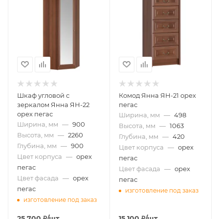
Шкаф угловой с
Комод Янна ЯН-21 орех
зеркалом Янна ЯН-22
пегас
орех пегас
Ширина, мм
—
498
Ширина, мм
—
900
Высота, мм
—
1063
Высота, мм
—
2260
Глубина, мм
—
420
Глубина, мм
—
900
Цвет корпуса
—
орех
Цвет корпуса
—
орех
пегас
пегас
Цвет фасада
—
орех
Цвет фасада
—
орех
пегас
пегас
изготовление под заказ
изготовление под заказ
25 700
₽
/шт
15 100
₽
/шт