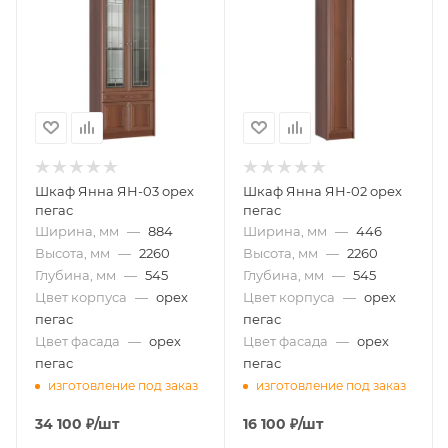
Шкаф Янна ЯН-03 орех
Шкаф Янна ЯН-02 орех
пегас
пегас
Ширина, мм
—
884
Ширина, мм
—
446
Высота, мм
—
2260
Высота, мм
—
2260
Глубина, мм
—
545
Глубина, мм
—
545
Цвет корпуса
—
орех
Цвет корпуса
—
орех
пегас
пегас
Цвет фасада
—
орех
Цвет фасада
—
орех
пегас
пегас
изготовление под заказ
изготовление под заказ
34 100
₽
/шт
16 100
₽
/шт