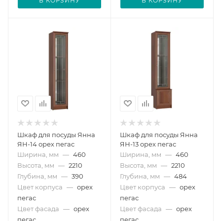
В КОРЗИНУ
В КОРЗИНУ
Шкаф для посуды Янна
Шкаф для посуды Янна
ЯН-14 орех пегас
ЯН-13 орех пегас
Ширина, мм
—
460
Ширина, мм
—
460
Высота, мм
—
2210
Высота, мм
—
2210
Глубина, мм
—
390
Глубина, мм
—
484
Цвет корпуса
—
орех
Цвет корпуса
—
орех
пегас
пегас
Цвет фасада
—
орех
Цвет фасада
—
орех
пегас
пегас