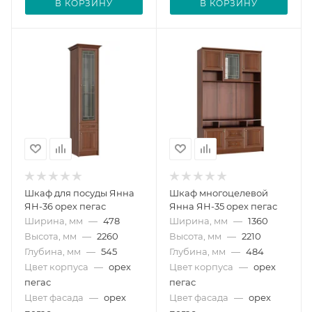
В КОРЗИНУ
В КОРЗИНУ
Шкаф для посуды Янна
Шкаф многоцелевой
ЯН-36 орех пегас
Янна ЯН-35 орех пегас
Ширина, мм
—
478
Ширина, мм
—
1360
Высота, мм
—
2260
Высота, мм
—
2210
Глубина, мм
—
545
Глубина, мм
—
484
Цвет корпуса
—
орех
Цвет корпуса
—
орех
пегас
пегас
Цвет фасада
—
орех
Цвет фасада
—
орех