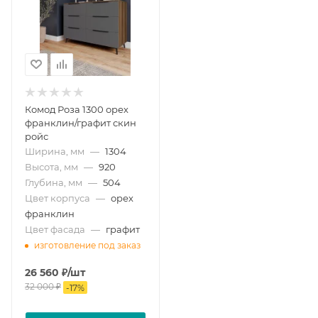
Комод Роза 1300 орех
франклин/графит скин
ройс
Ширина, мм
—
1304
Высота, мм
—
920
Глубина, мм
—
504
Цвет корпуса
—
орех
франклин
Цвет фасада
—
графит
изготовление под заказ
26 560
₽
/шт
32 000
₽
-
17
%