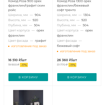
Комод Роза 900 орех
Комод Роза 1300 орех
франклин/графит скин
франклин/бежевый
ройс
софт тренто
Ширина, мм
—
904
Ширина, мм
—
1304
Высота, мм
—
920
Высота, мм
—
920
Глубина, мм
—
504
Глубина, мм
—
504
Цвет корпуса
—
орех
Цвет корпуса
—
орех
франклин
франклин
Цвет фасада
—
графит
Цвет фасада
—
бежевый софт
изготовление под заказ
изготовление под заказ
16 510
₽
/шт
26 360
₽
/шт
19 900
₽
31 770
₽
-
17
%
-
17
%
В КОРЗИНУ
В КОРЗИНУ