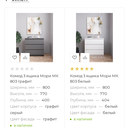
Комод 3 ящика Мори МК
Комод 3 ящика Мори МК
803 графит
803 белый
Ширина, мм
—
800
Ширина, мм
—
800
Высота, мм
—
770
Высота, мм
—
770
Глубина, мм
—
400
Глубина, мм
—
404
Цвет корпуса
—
графит
Цвет корпуса
—
белый
серый
Цвет фасада
—
белый
Цвет фасада
—
графит
в наличии
в наличии