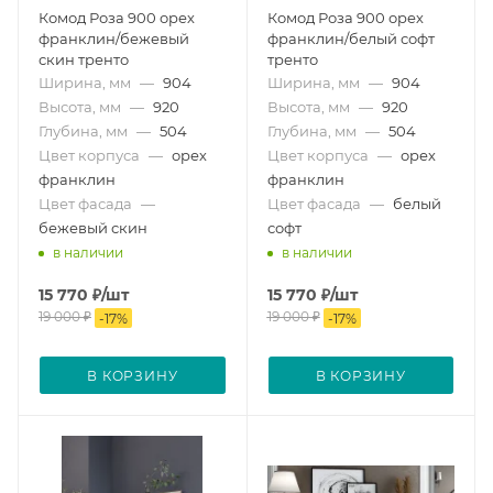
Комод Роза 900 орех
Комод Роза 900 орех
франклин/бежевый
франклин/белый софт
скин тренто
тренто
Ширина, мм
—
904
Ширина, мм
—
904
Высота, мм
—
920
Высота, мм
—
920
Глубина, мм
—
504
Глубина, мм
—
504
Цвет корпуса
—
орех
Цвет корпуса
—
орех
франклин
франклин
Цвет фасада
—
Цвет фасада
—
белый
бежевый скин
софт
в наличии
в наличии
15 770
₽
/шт
15 770
₽
/шт
19 000
₽
19 000
₽
-
17
%
-
17
%
В КОРЗИНУ
В КОРЗИНУ