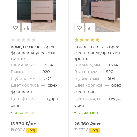
Комод Роза 900 орех
Комод Роза 1300 орех
франклин/пудра скин
франклин/пудра скин
тренто
тренто
Ширина, мм
—
904
Ширина, мм
—
1304
Высота, мм
—
920
Высота, мм
—
920
Глубина, мм
—
504
Глубина, мм
—
504
Цвет корпуса
—
орех
Цвет корпуса
—
орех
франклин
франклин
Цвет фасада
—
пудра
Цвет фасада
—
пудра
скин
скин
в наличии
в наличии
15 770
₽
/шт
26 360
₽
/шт
19 000
₽
31 770
₽
-
17
%
-
17
%