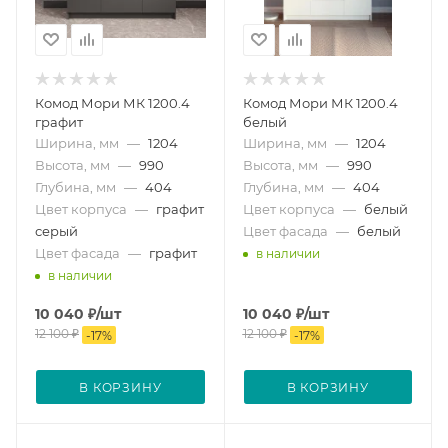
Комод Мори МК 1200.4
Комод Мори МК 1200.4
графит
белый
Ширина, мм
—
1204
Ширина, мм
—
1204
Высота, мм
—
990
Высота, мм
—
990
Глубина, мм
—
404
Глубина, мм
—
404
Цвет корпуса
—
графит
Цвет корпуса
—
белый
серый
Цвет фасада
—
белый
Цвет фасада
—
графит
в наличии
в наличии
10 040
₽
/шт
10 040
₽
/шт
12 100
₽
12 100
₽
-
17
%
-
17
%
В КОРЗИНУ
В КОРЗИНУ