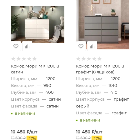
Комод Мори МК 1200.8
Комод Мори МК 1200.8
сатин
графит (8 ящиков)
Ширина, мм
—
1200
Ширина, мм
—
1200
Высота, мм
—
990
Высота, мм
—
1010
Глубина, мм
—
400
Глубина, мм
—
410
Цвет корпуса
—
сатин
Цвет корпуса
—
графит
Цвет фасада
—
сатин
серый
Цвет фасада
—
графит
в наличии
в наличии
10 450
₽
/шт
10 450
₽
/шт
12 600
₽
12 600
₽
-
17
%
-
17
%