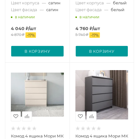
Цвет корпуса
—
сатин
Цвет корпуса
—
белый
Цвет фасада
—
сатин
Цвет фасада
—
белый
в наличии
в наличии
4 040
₽
/шт
4 760
₽
/шт
4 870
₽
5 740
₽
-
17
%
-
17
%
В КОРЗИНУ
В КОРЗИНУ
Комод 4 ящика Мори МК
Комод 4 ящика Мори МК