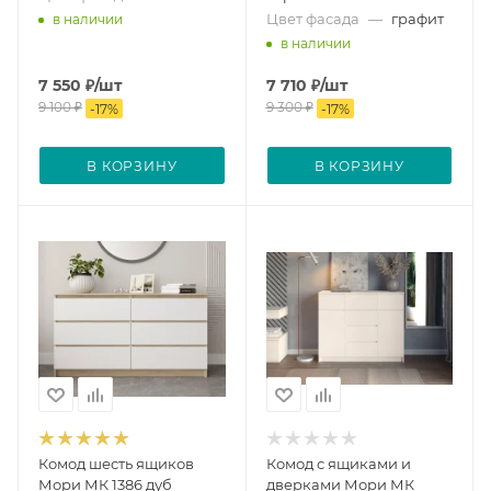
Цвет фасада
—
графит
в наличии
в наличии
7 550
₽
/шт
7 710
₽
/шт
9 100
₽
9 300
₽
-
17
%
-
17
%
В КОРЗИНУ
В КОРЗИНУ
Комод шесть ящиков
Комод с ящиками и
Мори МК 1386 дуб
дверками Мори МК