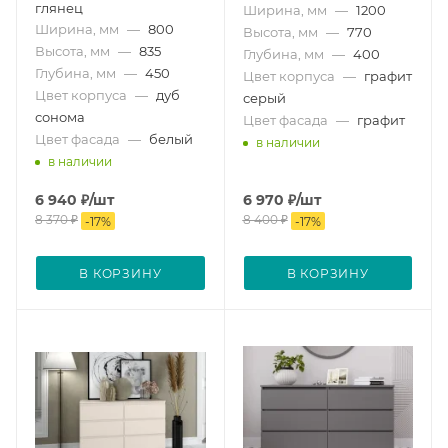
глянец
Ширина, мм
—
1200
Ширина, мм
—
800
Высота, мм
—
770
Высота, мм
—
835
Глубина, мм
—
400
Глубина, мм
—
450
Цвет корпуса
—
графит
Цвет корпуса
—
дуб
серый
сонома
Цвет фасада
—
графит
Цвет фасада
—
белый
в наличии
в наличии
6 940
₽
/шт
6 970
₽
/шт
8 370
₽
8 400
₽
-
17
%
-
17
%
В КОРЗИНУ
В КОРЗИНУ