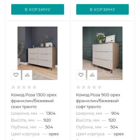
В КОРЗИНУ
В КОРЗИНУ
Комод Роза 1300 орех
Комод Роза 900 орех
франклин/бежевый
франклин/бежевый
скин тренто
софт тренто
Ширина, мм
—
1304
Ширина, мм
—
904
Высота, мм
—
920
Высота, мм
—
920
Глубина, мм
—
504
Глубина, мм
—
504
Цвет корпуса
—
орех
Цвет корпуса
—
орех