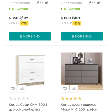
Цвет фасада
—
белый
Цвет фасада
—
белый
в наличии
в наличии
6 350
₽
/шт
6 880
₽
/шт
7 660
₽
8 300
₽
-
17
%
-
17
%
В КОРЗИНУ
В КОРЗИНУ
Комод Софи СКМ 800.1
Комод шесть ящиков
дуб сонома/белый
Мори МК 1206 графит