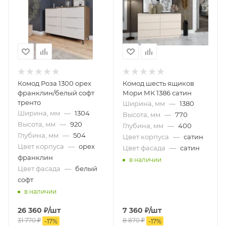
Комод Роза 1300 орех
Комод шесть ящиков
франклин/белый софт
Мори МК 1386 сатин
тренто
Ширина, мм
—
1380
Ширина, мм
—
1304
Высота, мм
—
770
Высота, мм
—
920
Глубина, мм
—
400
Глубина, мм
—
504
Цвет корпуса
—
сатин
Цвет корпуса
—
орех
Цвет фасада
—
сатин
франклин
в наличии
Цвет фасада
—
белый
софт
в наличии
26 360
₽
/шт
7 360
₽
/шт
31 770
₽
8 870
₽
-
17
%
-
17
%