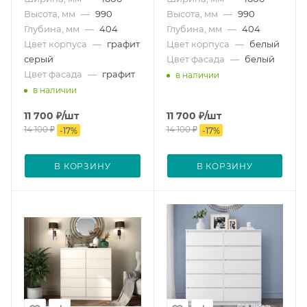
Высота, мм
—
990
Высота, мм
—
990
Глубина, мм
—
404
Глубина, мм
—
404
Цвет корпуса
—
графит
Цвет корпуса
—
белый
серый
Цвет фасада
—
белый
Цвет фасада
—
графит
в наличии
в наличии
11 700
₽
/шт
11 700
₽
/шт
14 100
₽
14 100
₽
-
17
%
-
17
%
В КОРЗИНУ
В КОРЗИНУ