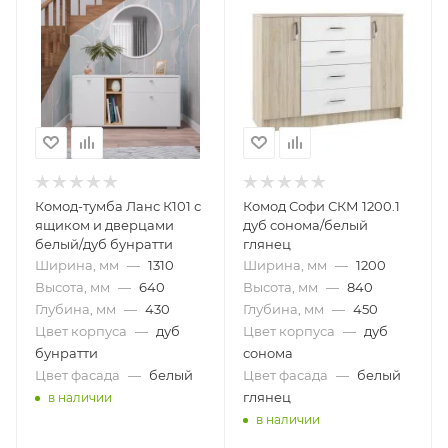
Комод-тумба Ланс К101 с
Комод Софи СКМ 1200.1
ящиком и дверцами
дуб сонома/белый
белый/дуб бунратти
глянец
Ширина, мм
—
1310
Ширина, мм
—
1200
Высота, мм
—
640
Высота, мм
—
840
Глубина, мм
—
430
Глубина, мм
—
450
Цвет корпуса
—
дуб
Цвет корпуса
—
дуб
бунратти
сонома
Цвет фасада
—
белый
Цвет фасада
—
белый
глянец
в наличии
в наличии