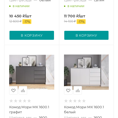
в наличии
в наличии
10 450
₽
/шт
11 700
₽
/шт
12 600
₽
14 100
₽
-
17
%
-
17
%
В КОРЗИНУ
В КОРЗИНУ
Комод Мори МК 1600.1
Комод Мори МК 1600.1
графит
белый
Ширина, мм
—
1600
Ширина, мм
—
1600