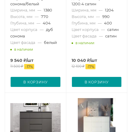
сонома/белый
1200.4 сатин
Ширина, мм
—
1380
Ширина, мм
—
1204
Высота, мм
—
770
Высота, мм
—
990
Глубина, мм
—
404
Глубина, мм
—
400
Цвет корпуса
—
дуб
Цвет корпуса
—
сатин
сонома
Цвет фасада
—
сатин
Цвет фасада
—
белый
в наличии
в наличии
9 540
₽
/шт
10 040
₽
/шт
11 500
₽
12 100
₽
-
17
%
-
17
%
В КОРЗИНУ
В КОРЗИНУ