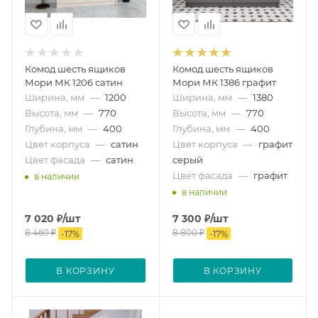
Комод шесть ящиков
Комод шесть ящиков
Мори МК 1206 сатин
Мори МК 1386 графит
Ширина, мм
—
1200
Ширина, мм
—
1380
Высота, мм
—
770
Высота, мм
—
770
Глубина, мм
—
400
Глубина, мм
—
400
Цвет корпуса
—
сатин
Цвет корпуса
—
графит
Цвет фасада
—
сатин
серый
Цвет фасада
—
графит
в наличии
в наличии
7 020
₽
/шт
7 300
₽
/шт
8 460
₽
8 800
₽
-
17
%
-
17
%
В КОРЗИНУ
В КОРЗИНУ