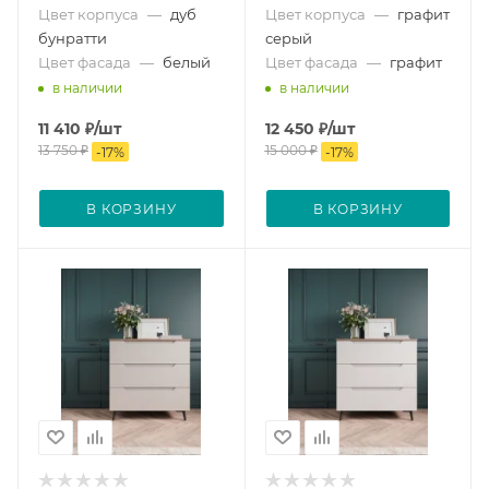
Цвет корпуса
—
дуб
Цвет корпуса
—
графит
бунратти
серый
Цвет фасада
—
белый
Цвет фасада
—
графит
в наличии
в наличии
11 410
₽
/шт
12 450
₽
/шт
13 750
₽
15 000
₽
-
17
%
-
17
%
В КОРЗИНУ
В КОРЗИНУ