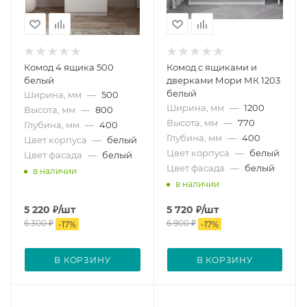
Комод 4 ящика 500
Комод с ящиками и
белый
дверками Мори МК 1203
белый
Ширина, мм
—
500
Ширина, мм
—
1200
Высота, мм
—
800
Высота, мм
—
770
Глубина, мм
—
400
Глубина, мм
—
400
Цвет корпуса
—
белый
Цвет корпуса
—
белый
Цвет фасада
—
белый
Цвет фасада
—
белый
в наличии
в наличии
5 220
₽
/шт
5 720
₽
/шт
6 300
₽
6 900
₽
-
17
%
-
17
%
В КОРЗИНУ
В КОРЗИНУ