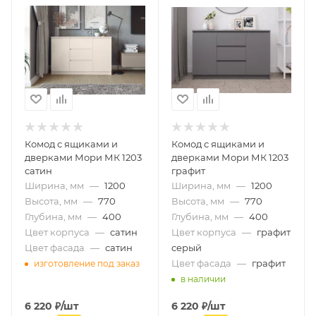
Комод с ящиками и
Комод с ящиками и
дверками Мори МК 1203
дверками Мори МК 1203
сатин
графит
Ширина, мм
—
1200
Ширина, мм
—
1200
Высота, мм
—
770
Высота, мм
—
770
Глубина, мм
—
400
Глубина, мм
—
400
Цвет корпуса
—
сатин
Цвет корпуса
—
графит
Цвет фасада
—
сатин
серый
Цвет фасада
—
графит
изготовление под заказ
в наличии
6 220
₽
/шт
6 220
₽
/шт