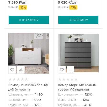
7 580
₽
/шт
9 620
₽
/шт
9 140
₽
11 600
₽
-
17
%
-
17
%
В КОРЗИНУ
В КОРЗИНУ
Комод Ланс К303 белый/
Комод Мори МК 1200.10
дуб бунратти
графит (10 ящиков)
Ширина, мм
—
1490
Ширина, мм
—
1200
Высота, мм
—
1000
Высота, мм
—
1210
Глубина, мм
—
430
Глубина, мм
—
404