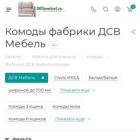
0
Комоды фабрики ДСВ
Мебель
45
—
—
—
Каталог
Мебель для спальни
Комоды
Фабрика ДСВ Мебель комоды
ДСВ Мебель
Стиль ИКЕА
белый/белый
шириной до 700 мм
Показать еще
Комоды 3 ящика
Комоды икеа
Комоды 6 ящиков
Показать еще
ФИЛЬТР