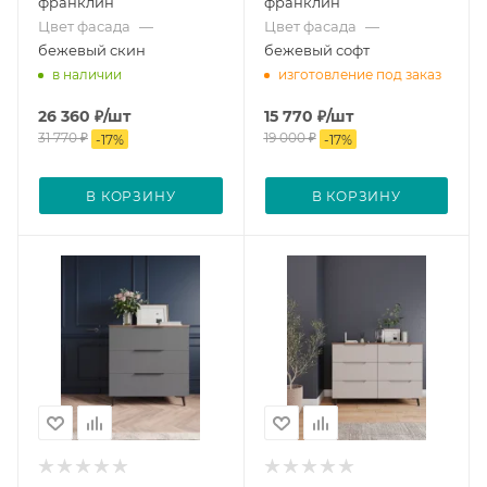
франклин
франклин
Цвет фасада
—
Цвет фасада
—
бежевый скин
бежевый софт
в наличии
изготовление под заказ
26 360
₽
/шт
15 770
₽
/шт
31 770
₽
19 000
₽
-
17
%
-
17
%
В КОРЗИНУ
В КОРЗИНУ