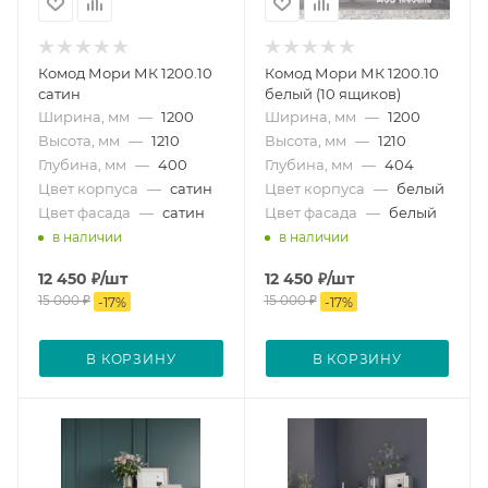
Комод Мори МК 1200.10
Комод Мори МК 1200.10
сатин
белый (10 ящиков)
Ширина, мм
—
1200
Ширина, мм
—
1200
Высота, мм
—
1210
Высота, мм
—
1210
Глубина, мм
—
400
Глубина, мм
—
404
Цвет корпуса
—
сатин
Цвет корпуса
—
белый
Цвет фасада
—
сатин
Цвет фасада
—
белый
в наличии
в наличии
12 450
₽
/шт
12 450
₽
/шт
15 000
₽
15 000
₽
-
17
%
-
17
%
В КОРЗИНУ
В КОРЗИНУ