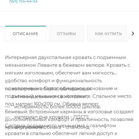
(921) 754-44-53
ОПИСАНИЕ
ОТЗЫВЫ
КАК КУПИТЬ
Интерьерная двухспальная кровать с подъемным
механизмом Леванте в бежевом велюре. Кровать с
мягким изголовьем, обеспечит вам мягкость
удобство комфорт и функциональность
одновременно. Ортопедическое основание и
велюровая обивка, обладающая
подъемный механизм в комплекте. Спальное место
антивандальными свойствами ;
под матрас 160х200 см. Обивка велюр:
истираемость: более 50000 циклов;
бежевый. Встроенные карманы в изголовье создают
материал дна кровати - ЛДСП;
дополнительный комфорт и практичность, позволяя
Система подъемного механизма с газлифтом
хранить мелочи.
внутренняя обивка - спанбонд
кровати в спальню обеспечит легкий доступ к