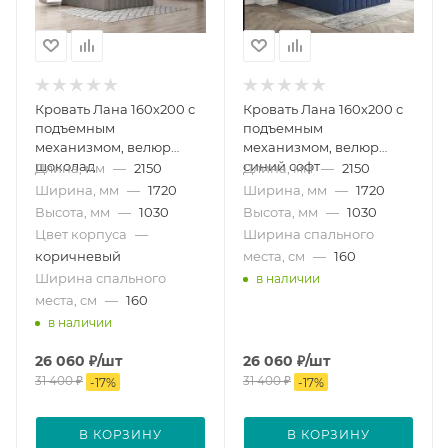
Кровать Лана 160х200 с
Кровать Лана 160х200 с
подъемным
подъемным
механизмом, велюр
механизмом, велюр
шоколад
синий софт
Длина, мм
—
2150
Длина, мм
—
2150
Ширина, мм
—
1720
Ширина, мм
—
1720
Высота, мм
—
1030
Высота, мм
—
1030
Цвет корпуса
—
Ширина спального
коричневый
места, см
—
160
Ширина спального
в наличии
места, см
—
160
в наличии
26 060
₽
/шт
26 060
₽
/шт
31 400
₽
31 400
₽
-
17
%
-
17
%
В КОРЗИНУ
В КОРЗИНУ