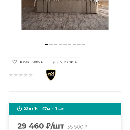
В ИЗБРАННОЕ
СРАВНИТЬ
22
1
47
1
д
ч
м
шт
29 460
₽
/шт
35 500
₽