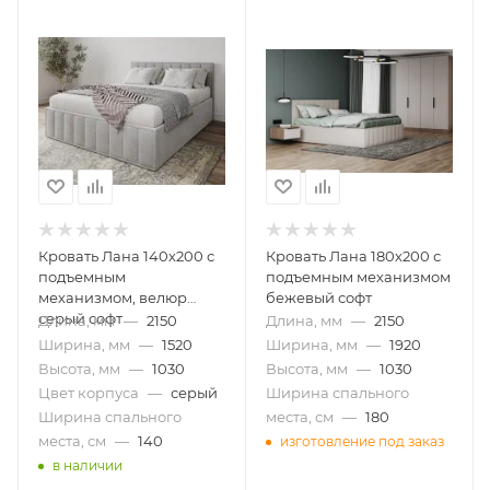
Кровать Лана 140х200 с
Кровать Лана 180х200 с
подъемным
подъемным механизмом
механизмом, велюр
бежевый софт
серый софт
Длина, мм
—
2150
Длина, мм
—
2150
Ширина, мм
—
1520
Ширина, мм
—
1920
Высота, мм
—
1030
Высота, мм
—
1030
Цвет корпуса
—
серый
Ширина спального
Ширина спального
места, см
—
180
места, см
—
140
изготовление под заказ
в наличии