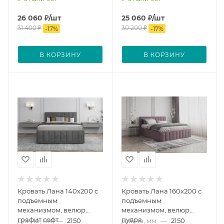
26 060
₽
/шт
25 060
₽
/шт
31 400
₽
30 200
₽
-
17
%
-
17
%
В КОРЗИНУ
В КОРЗИНУ
Кровать Лана 140х200 с
Кровать Лана 160х200 с
подъемным
подъемным
механизмом, велюр
механизмом, велюр
графит софт
пудра
Длина, мм
—
2150
Длина, мм
—
2150