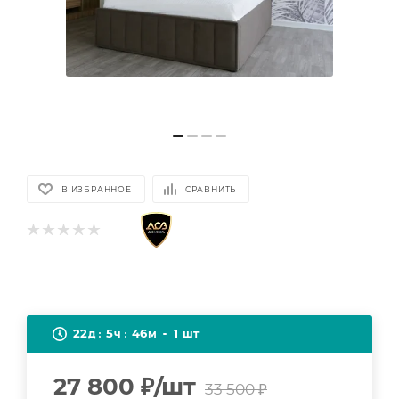
В ИЗБРАННОЕ
СРАВНИТЬ
22
5
46
1
д
ч
м
шт
27 800
₽
/шт
33 500
₽