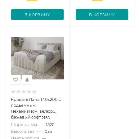
В КОРЗИНУ
В КОРЗИНУ
Кровать Лана 140х200 с
подъемным
механизмом, велюр
бежевый софт
Длина, мм
—
2150
Ширина, мм
—
1520
Высота, мм
—
1035
Цвет корпуса
—