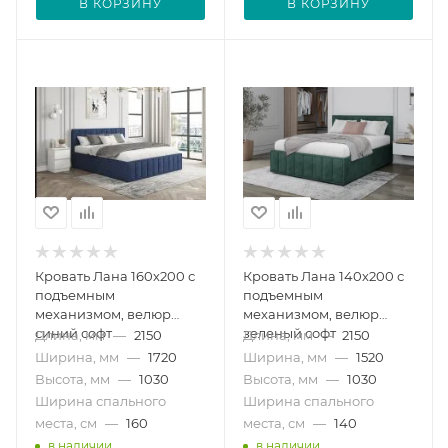
В КОРЗИНУ
В КОРЗИНУ
Кровать Лана 160х200 с
Кровать Лана 140х200 с
подъемным
подъемным
механизмом, велюр
механизмом, велюр
синий софт
зеленый софт
Длина, мм
—
2150
Длина, мм
—
2150
Ширина, мм
—
1720
Ширина, мм
—
1520
Высота, мм
—
1030
Высота, мм
—
1030
Ширина спального
Ширина спального
места, см
—
160
места, см
—
140
в наличии
в наличии