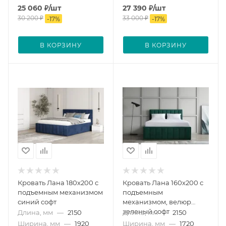
25 060
₽
/шт
27 390
₽
/шт
30 200
₽
33 000
₽
-
17
%
-
17
%
В КОРЗИНУ
В КОРЗИНУ
Кровать Лана 180х200 с
Кровать Лана 160х200 с
подъемным механизмом
подъемным
синий софт
механизмом, велюр
зеленый софт
Длина, мм
—
2150
Длина, мм
—
2150
Ширина, мм
—
1920
Ширина, мм
—
1720