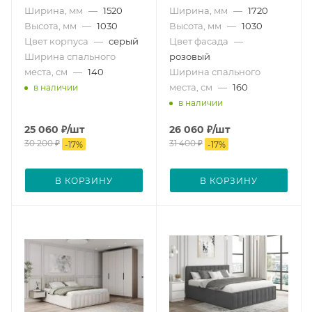
Ширина, мм
—
1520
Ширина, мм
—
1720
Высота, мм
—
1030
Высота, мм
—
1030
Цвет корпуса
—
серый
Цвет фасада
—
Ширина спального
розовый
места, см
—
140
Ширина спального
места, см
—
160
в наличии
в наличии
25 060
₽
/шт
26 060
₽
/шт
30 200
₽
31 400
₽
-
17
%
-
17
%
В КОРЗИНУ
В КОРЗИНУ