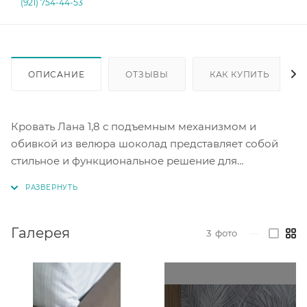
(921) 754-44-53
ОПИСАНИЕ
ОТЗЫВЫ
КАК КУПИТЬ
Кровать Лана 1,8 с подъемным механизмом и
обивкой из велюра шоколад представляет собой
стильное и функциональное решение для
комфортного отдыха и здорового сна.
Кровать оснащена ортопедическим основанием и
подъемным механизмом, что обеспечивает легкий
Галерея
3
фото
—
доступ к зоне хранения. Это позволяет удобно
хранить постельные принадлежности и другие
вещи, экономя пространство в комнате.