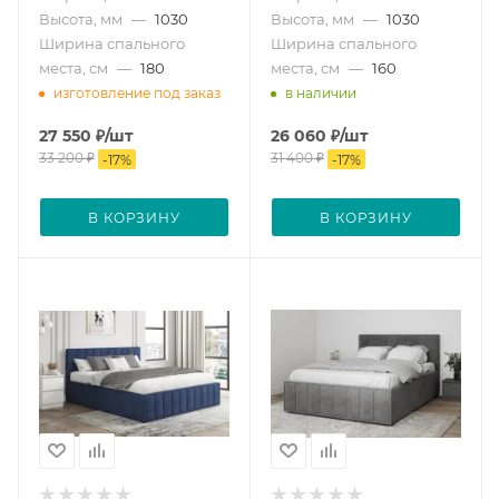
Высота, мм
—
1030
Высота, мм
—
1030
Ширина спального
Ширина спального
места, см
—
180
места, см
—
160
изготовление под заказ
в наличии
27 550
₽
/шт
26 060
₽
/шт
33 200
₽
31 400
₽
-
17
%
-
17
%
В КОРЗИНУ
В КОРЗИНУ