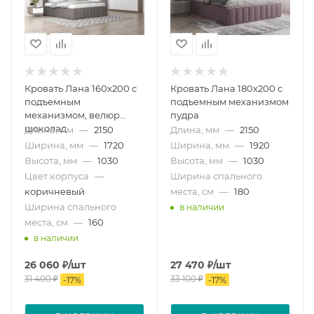
Кровать Лана 160х200 с
Кровать Лана 180х200 с
подъемным
подъемным механизмом
механизмом, велюр
пудра
шоколад
Длина, мм
—
2150
Длина, мм
—
2150
Ширина, мм
—
1720
Ширина, мм
—
1920
Высота, мм
—
1030
Высота, мм
—
1030
Цвет корпуса
—
Ширина спального
коричневый
места, см
—
180
Ширина спального
в наличии
места, см
—
160
в наличии
26 060
₽
/шт
27 470
₽
/шт
31 400
₽
33 100
₽
-
17
%
-
17
%