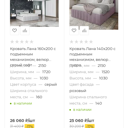
Кровать Лана 160х200 с
Кровать Лана 140х200 с
подъемным
подъемным
механизмом, велюр
механизмом, велюр
серый софт
пудра
Длина, мм
—
2150
Длина, мм
—
2150
Ширина, мм
—
1720
Ширина, мм
—
1520
Высота, мм
—
1030
Высота, мм
—
1030
Цвет корпуса
—
серый
Цвет фасада
—
Ширина спального
розовый
места, см
—
160
Ширина спального
места, см
—
140
в наличии
в наличии
26 060
₽
/шт
25 060
₽
/шт
31 400
₽
30 200
₽
-
17
%
-
17
%