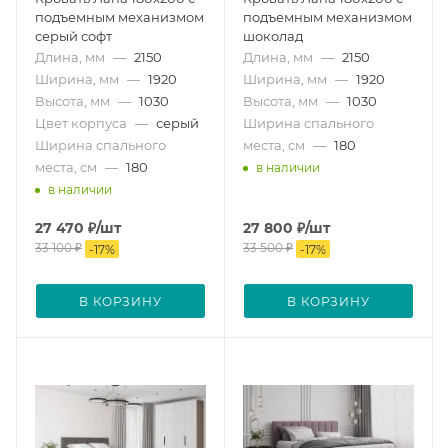
подъемным механизмом
подъемным механизмом
серый софт
шоколад
Длина, мм
—
2150
Длина, мм
—
2150
Ширина, мм
—
1920
Ширина, мм
—
1920
Высота, мм
—
1030
Высота, мм
—
1030
Цвет корпуса
—
серый
Ширина спального
Ширина спального
места, см
—
180
места, см
—
180
в наличии
в наличии
27 470
₽
/шт
27 800
₽
/шт
33 100
₽
33 500
₽
-
17
%
-
17
%
В КОРЗИНУ
В КОРЗИНУ