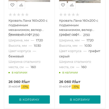
Кровать Лана 160х200 с
Кровать Лана 160х200 с
подъемным
подъемным
механизмом, велюр
механизмом, велюр
бежевый софт
графит софт
Длина, мм
—
2150
Длина, мм
—
2150
Ширина, мм
—
1720
Ширина, мм
—
1720
Высота, мм
—
1030
Высота, мм
—
1030
Цвет корпуса
—
Цвет корпуса
—
графит
бежевый
серый
Ширина спального
Ширина спального
места, см
—
160
места, см
—
160
в наличии
в наличии
26 060
₽
/шт
26 060
₽
/шт
31 400
₽
31 400
₽
-
17
%
-
17
%
В КОРЗИНУ
В КОРЗИНУ