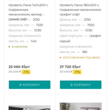
Кровать Лана 140х200 с
Кровать Лана 180х200 с
подъемным
подъемным механизмом
механизмом, велюр
графит софт
синий софт
Длина, мм
—
2150
Длина, мм
—
2150
Ширина, мм
—
1520
Ширина, мм
—
1920
Высота, мм
—
1030
Высота, мм
—
1030
Ширина спального
Цвет корпуса
—
графит
места, см
—
140
серый
Ширина спального
в наличии
места, см
—
180
изготовление под заказ
25 060
₽
/шт
27 720
₽
/шт
30 200
₽
33 400
₽
-
17
%
-
17
%
В КОРЗИНУ
В КОРЗИНУ