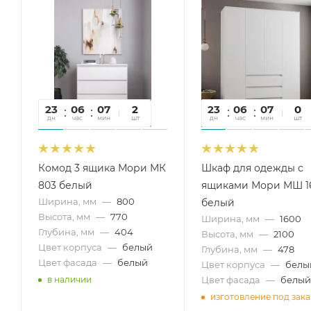
23
06
07
55
2
23
06
07
55
0
дн
час
мин
сек
шт
дн
час
мин
сек
шт
Комод 3 ящика Мори МК
Шкаф для одежды с
803 белый
ящиками Мори МШ 1
Ширина, мм
—
800
белый
Высота, мм
—
770
Ширина, мм
—
1600
Глубина, мм
—
404
Высота, мм
—
2100
Цвет корпуса
—
белый
Глубина, мм
—
478
Цвет фасада
—
белый
Цвет корпуса
—
белы
Цвет фасада
—
белый
в наличии
изготовление под зака