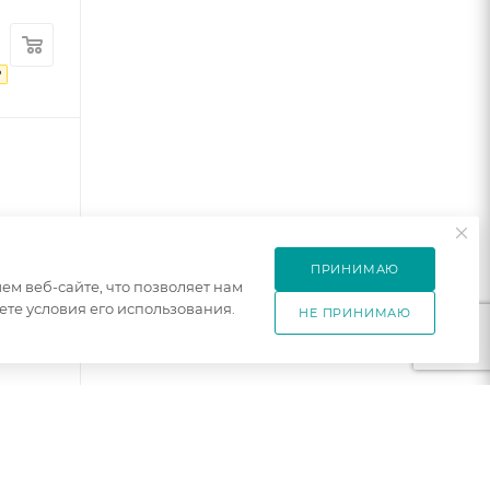
₽
ПРИНИМАЮ
м веб-сайте, что позволяет нам
те условия его использования.
НЕ ПРИНИМАЮ
5
2
к
шт
ый
лый
0