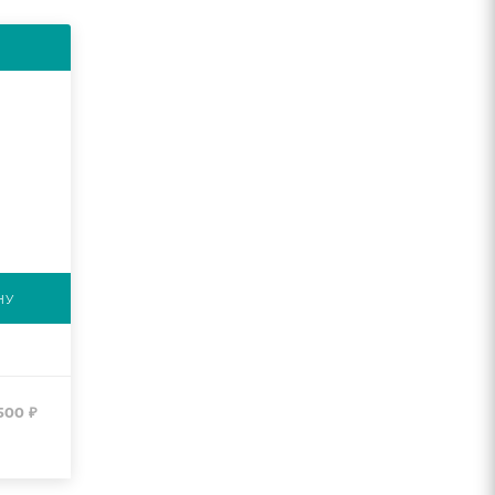
НУ
500
₽