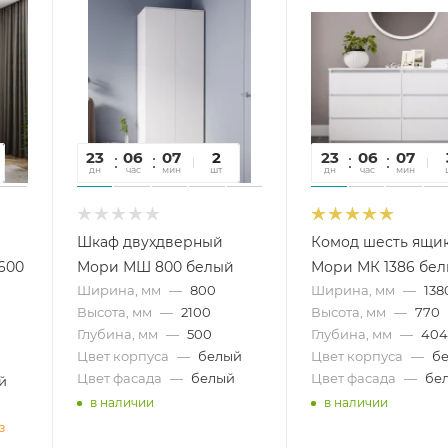
23
06
07
55
2
23
06
07
5
дн
час
мин
сек
шт
дн
час
мин
се
Шкаф двухдверный
Комод шесть ящи
600
Мори МШ 800 белый
Мори МК 1386 бе
Ширина, мм
—
800
Ширина, мм
—
138
Высота, мм
—
2100
Высота, мм
—
770
Глубина, мм
—
500
Глубина, мм
—
40
Цвет корпуса
—
белый
Цвет корпуса
—
б
Цвет фасада
—
белый
Цвет фасада
—
бе
й
в наличии
в наличии
з