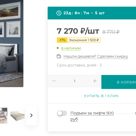
23
6
7
5
д
ч
м
шт
7 270
₽
/шт
8 770
₽
-
17
%
Экономия
1 500
₽
в наличии
Нашли дешевле? Сделаем скидку
Срок доставки, дней -
3
В КОРЗИ
КУПИТЬ В 1 КЛИК
Подъем за лифте 500
руб