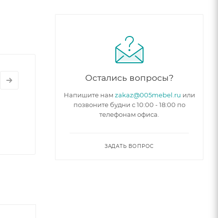
ния или
. Матрас
Остались вопросы?
Напишите нам
zakaz@005mebel.ru
или
позвоните будни с 10:00 - 18:00 по
телефонам офиса.
оторое
ЗАДАТЬ ВОПРОС