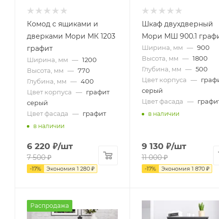
Комод с ящиками и
Шкаф двухдверный
дверками Мори МК 1203
Мори МШ 900.1 граф
Ширина, мм
—
900
графит
Высота, мм
—
1800
Ширина, мм
—
1200
Глубина, мм
—
500
Высота, мм
—
770
Цвет корпуса
—
граф
Глубина, мм
—
400
серый
Цвет корпуса
—
графит
Цвет фасада
—
графи
серый
Цвет фасада
—
графит
в наличии
в наличии
6 220
₽
/шт
9 130
₽
/шт
7 500
₽
11 000
₽
-
17
%
Экономия
1 280
₽
-
17
%
Экономия
1 870
₽
Распродажа