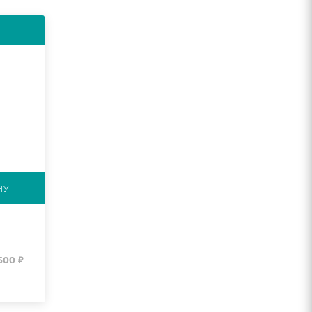
НУ
500
₽