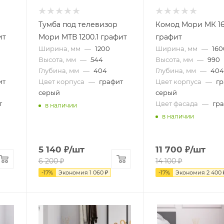
Тумба под телевизор
Комод Мори МК 16
ит
Мори МТВ 1200.1 графит
графит
Ширина, мм
—
1200
Ширина, мм
—
160
Высота, мм
—
544
Высота, мм
—
990
Глубина, мм
—
404
Глубина, мм
—
40
ит
Цвет корпуса
—
графит
Цвет корпуса
—
г
серый
серый
т
Цвет фасада
—
гр
в наличии
в наличии
5 140
₽
/шт
11 700
₽
/шт
6 200
₽
14 100
₽
-
17
%
Экономия
1 060
₽
-
17
%
Экономия
2 400