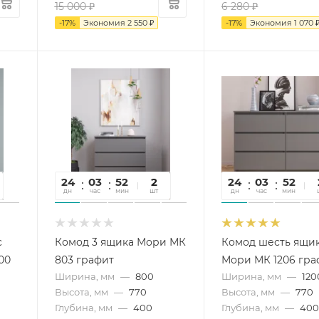
15 000
₽
6 280
₽
-
17
%
Экономия
2 550
₽
-
17
%
Экономия
1 070
24
03
52
33
2
24
03
52
3
дн
час
мин
сек
шт
дн
час
мин
се
с
Комод 3 ящика Мори МК
Комод шесть ящи
00
803 графит
Мори МК 1206 гра
Ширина, мм
—
800
Ширина, мм
—
120
Высота, мм
—
770
Высота, мм
—
770
Глубина, мм
—
400
Глубина, мм
—
40