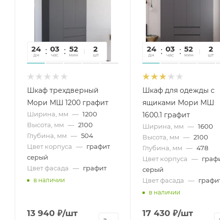
24
03
52
33
2
24
03
52
33
2
дн
час
мин
сек
шт
дн
час
мин
сек
шт
Шкаф трехдверный
Шкаф для одежды с
Мори МШ 1200 графит
ящиками Мори МШ
Ширина, мм
—
1200
1600.1 графит
Высота, мм
—
2100
Ширина, мм
—
1600
Глубина, мм
—
504
Высота, мм
—
2100
Цвет корпуса
—
графит
Глубина, мм
—
478
серый
Цвет корпуса
—
граф
Цвет фасада
—
графит
серый
Цвет фасада
—
графи
в наличии
в наличии
13 940
₽
/шт
17 430
₽
/шт