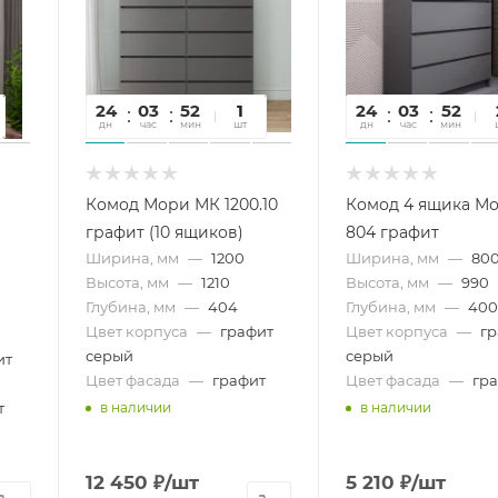
24
03
52
33
1
24
03
52
3
дн
час
мин
сек
шт
дн
час
мин
се
Комод Мори МК 1200.10
Комод 4 ящика М
графит (10 ящиков)
804 графит
Ширина, мм
—
1200
Ширина, мм
—
80
Высота, мм
—
1210
Высота, мм
—
990
Глубина, мм
—
404
Глубина, мм
—
40
Цвет корпуса
—
графит
Цвет корпуса
—
г
серый
серый
ит
Цвет фасада
—
графит
Цвет фасада
—
гр
т
в наличии
в наличии
12 450
₽
/шт
5 210
₽
/шт