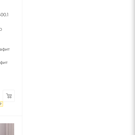
00.1
0
4
рафит
афит
₽