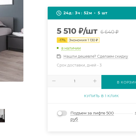
24
3
52
5
д
ч
м
шт
5 510
₽
/шт
6 640
₽
-
17
%
Экономия
1 130
₽
в наличии
Нашли дешевле? Сделаем скидку
Срок доставки, дней -
3
В КОРЗИ
КУПИТЬ В 1 КЛИК
Подъем за лифте 500
руб