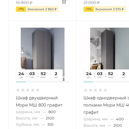
16 800
₽
21 000
₽
-
17
%
Экономия
2 860
₽
-
17
%
Экономия
3 570
₽
24
03
52
33
2
24
03
52
33
2
дн
час
мин
сек
шт
дн
час
мин
сек
шт
Шкаф двухдверный
Шкаф однодверный 
Мори МШ 800 графит
полками Мори МШ 4
Ширина, мм
—
800
графит
Высота, мм
—
2100
Ширина, мм
—
400
Глубина, мм
—
510
Высота, мм
—
2100