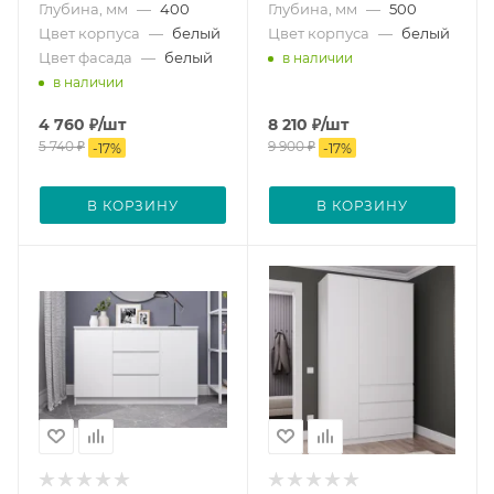
Глубина, мм
—
400
Глубина, мм
—
500
Цвет корпуса
—
белый
Цвет корпуса
—
белый
Цвет фасада
—
белый
в наличии
в наличии
4 760
₽
/шт
8 210
₽
/шт
5 740
₽
9 900
₽
-
17
%
-
17
%
В КОРЗИНУ
В КОРЗИНУ