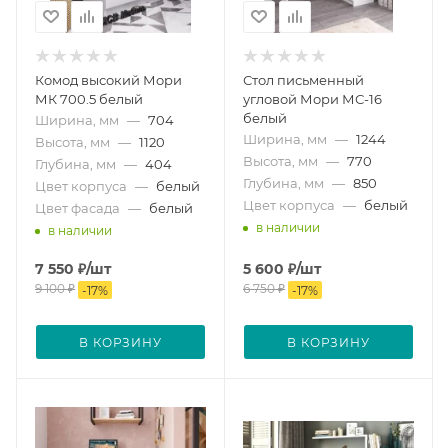
Комод высокий Мори
Стол письменный
МК 700.5 белый
угловой Мори МС-16
белый
Ширина, мм
—
704
Ширина, мм
—
1244
Высота, мм
—
1120
Высота, мм
—
770
Глубина, мм
—
404
Глубина, мм
—
850
Цвет корпуса
—
белый
Цвет корпуса
—
белый
Цвет фасада
—
белый
в наличии
в наличии
7 550
₽
/шт
5 600
₽
/шт
9 100
₽
6 750
₽
-
17
%
-
17
%
В КОРЗИНУ
В КОРЗИНУ