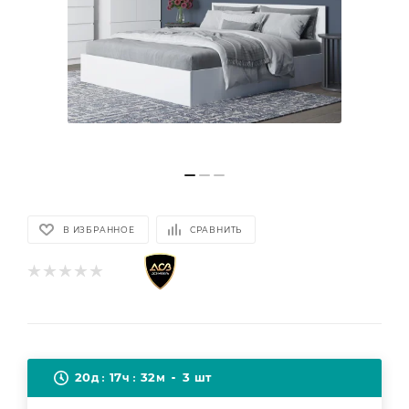
В ИЗБРАННОЕ
СРАВНИТЬ
20
17
32
3
д
ч
м
шт