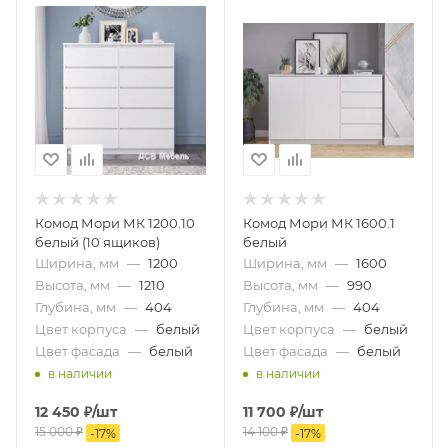
Комод Мори МК 1200.10
Комод Мори МК 1600.1
белый (10 ящиков)
белый
Ширина, мм
—
1200
Ширина, мм
—
1600
Высота, мм
—
1210
Высота, мм
—
990
Глубина, мм
—
404
Глубина, мм
—
404
Цвет корпуса
—
белый
Цвет корпуса
—
белый
Цвет фасада
—
белый
Цвет фасада
—
белый
в наличии
в наличии
12 450
₽
/шт
11 700
₽
/шт
15 000
₽
14 100
₽
-
17
%
-
17
%