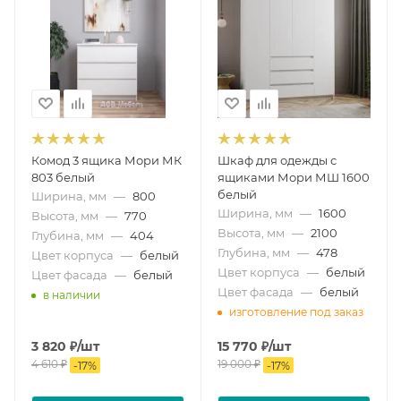
Комод 3 ящика Мори МК
Шкаф для одежды с
803 белый
ящиками Мори МШ 1600
белый
Ширина, мм
—
800
Ширина, мм
—
1600
Высота, мм
—
770
Высота, мм
—
2100
Глубина, мм
—
404
Глубина, мм
—
478
Цвет корпуса
—
белый
Цвет корпуса
—
белый
Цвет фасада
—
белый
Цвет фасада
—
белый
в наличии
изготовление под заказ
3 820
₽
/шт
15 770
₽
/шт
4 610
₽
19 000
₽
-
17
%
-
17
%