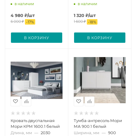
в наличии
в наличии
4 980
₽
/шт
1 320
₽
/шт
6 000
₽
1 600
₽
-
17
%
-
18
%
В КОРЗИНУ
В КОРЗИНУ
Кровать двуспальная
Тумба-антресоль Мори
Мори КРМ 1600.1 белый
МА 900.1 белый
Длина, мм
—
2030
Ширина, мм
—
900