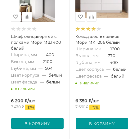
Шкаф однодверный с
Комод шесть ящиков
полками Мори МШ 400
Мори МК 1206 белый
белый
Ширина, мм
—
1200
Ширина, мм
—
400
Высота, мм
—
770
Высота, мм
—
2100
Глубина, мм
—
400
Глубина, мм
—
504
Цвет корпуса
—
белый
Цвет корпуса
—
белый
Цвет фасада
—
белый
Цвет фасада
—
белый
в наличии
в наличии
6 200
₽
/шт
6 350
₽
/шт
7 470
₽
7 660
₽
-
17
%
-
17
%
В КОРЗИНУ
В КОРЗИНУ