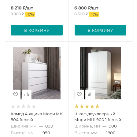
8 210
₽
/шт
6 880
₽
/шт
9 900
₽
8 300
₽
-
17
%
-
17
%
В КОРЗИНУ
В КОРЗИНУ
Комод 4 ящика Мори МК
Шкаф двухдверный
804 белый
Мори МШ 900.1 белый
Ширина, мм
—
800
Ширина, мм
—
900
Высота, мм
—
990
Высота, мм
—
1800