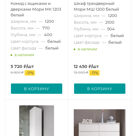
Комод с ящиками и
Шкаф трехдверный
дверками Мори МК 1203
Мори МШ 1200 белый
белый
Ширина, мм
—
1200
Ширина, мм
—
1200
Высота, мм
—
2100
Высота, мм
—
770
Глубина, мм
—
504
Глубина, мм
—
400
Цвет корпуса
—
белый
Цвет корпуса
—
белый
Цвет фасада
—
белый
Цвет фасада
—
белый
в наличии
в наличии
5 720
₽
/шт
12 450
₽
/шт
6 900
₽
15 000
₽
-
17
%
-
17
%
В КОРЗИНУ
В КОРЗИНУ