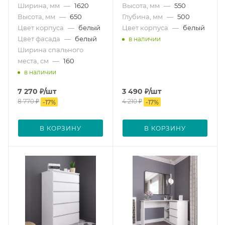
Ширина, мм
—
1620
Высота, мм
—
550
Высота, мм
—
650
Глубина, мм
—
500
Цвет корпуса
—
белый
Цвет корпуса
—
белый
Цвет фасада
—
белый
в наличии
Ширина спального
места, см
—
160
в наличии
7 270
₽
/шт
3 490
₽
/шт
8 770
₽
4 210
₽
-
17
%
-
17
%
В КОРЗИНУ
В КОРЗИНУ