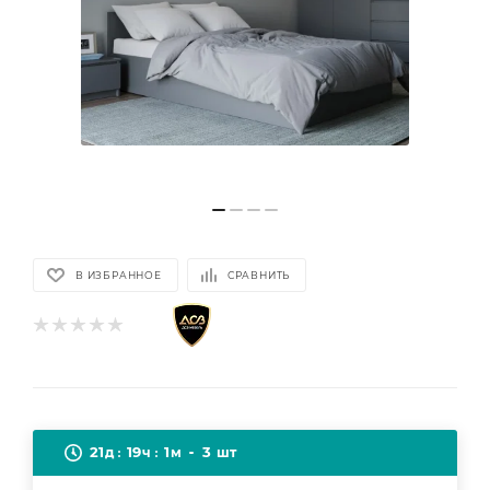
В ИЗБРАННОЕ
СРАВНИТЬ
21
19
1
3
д
ч
м
шт