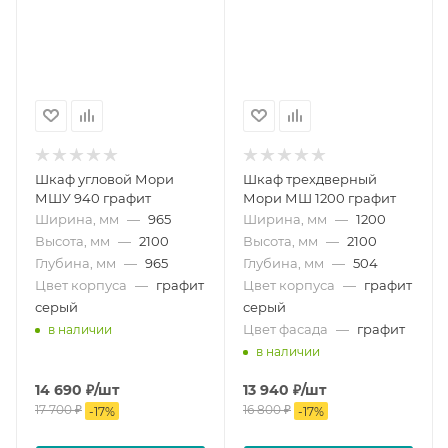
Шкаф угловой Мори
Шкаф трехдверный
МШУ 940 графит
Мори МШ 1200 графит
Ширина, мм
—
965
Ширина, мм
—
1200
Высота, мм
—
2100
Высота, мм
—
2100
Глубина, мм
—
965
Глубина, мм
—
504
Цвет корпуса
—
графит
Цвет корпуса
—
графит
серый
серый
Цвет фасада
—
графит
в наличии
в наличии
14 690
₽
/шт
13 940
₽
/шт
17 700
₽
16 800
₽
-
17
%
-
17
%