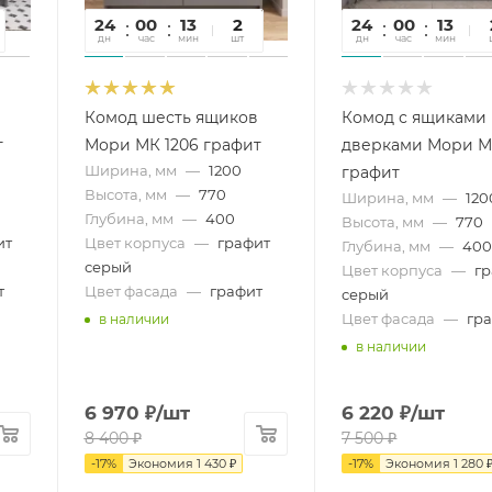
24
00
13
05
2
24
00
13
0
дн
час
мин
сек
шт
дн
час
мин
се
Комод шесть ящиков
Комод с ящиками
т
Мори МК 1206 графит
дверками Мори М
Ширина, мм
—
1200
графит
Высота, мм
—
770
Ширина, мм
—
120
Глубина, мм
—
400
Высота, мм
—
770
ит
Цвет корпуса
—
графит
Глубина, мм
—
40
серый
Цвет корпуса
—
г
т
Цвет фасада
—
графит
серый
Цвет фасада
—
гр
в наличии
в наличии
6 970
₽
/шт
6 220
₽
/шт
8 400
₽
7 500
₽
-
17
%
Экономия
1 430
₽
-
17
%
Экономия
1 280