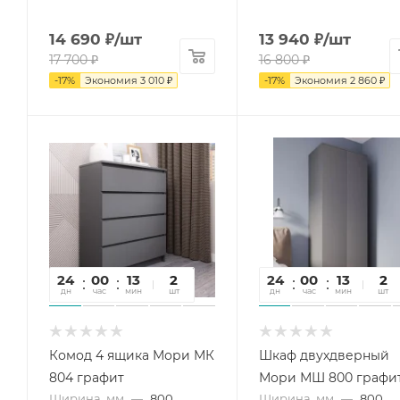
14 690
₽
/шт
13 940
₽
/шт
17 700
₽
16 800
₽
-
17
%
Экономия
3 010
₽
-
17
%
Экономия
2 860
₽
24
00
13
05
2
24
00
13
05
2
дн
час
мин
сек
шт
дн
час
мин
сек
шт
Комод 4 ящика Мори МК
Шкаф двухдверный
804 графит
Мори МШ 800 графи
Ширина, мм
—
800
Ширина, мм
—
800