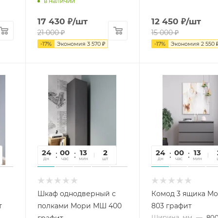
в наличии
17 430
₽
/шт
12 450
₽
/шт
21 000
₽
15 000
₽
-
17
%
Экономия
3 570
₽
-
17
%
Экономия
2 550
24
00
13
05
2
24
00
13
0
дн
час
мин
сек
шт
дн
час
мин
се
Шкаф однодверный с
Комод 3 ящика М
т
полками Мори МШ 400
803 графит
Ширина, мм
—
80