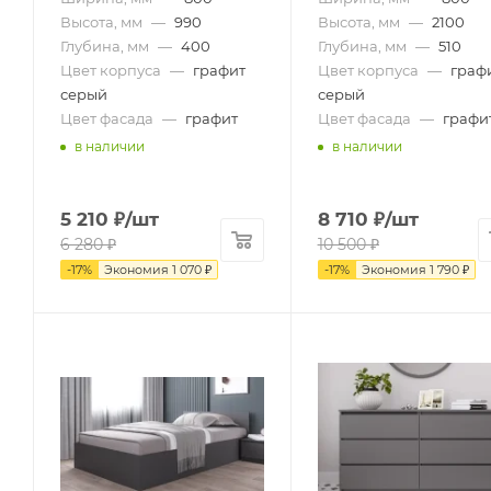
Высота, мм
—
990
Высота, мм
—
2100
Глубина, мм
—
400
Глубина, мм
—
510
Цвет корпуса
—
графит
Цвет корпуса
—
граф
серый
серый
Цвет фасада
—
графит
Цвет фасада
—
графи
в наличии
в наличии
5 210
₽
/шт
8 710
₽
/шт
6 280
₽
10 500
₽
-
17
%
Экономия
1 070
₽
-
17
%
Экономия
1 790
₽