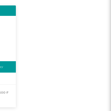
НУ
500
₽