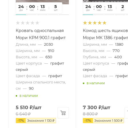
24
00
13
05
5
24
00
13
05
2
дн
час
мин
сек
шт
дн
час
мин
сек
шт
Кровать односпальная
Комод шесть ящиков
Мори КРМ 900.1 графит
Мори МК 1386 графи
Длина, мм
—
2030
Ширина, мм
—
1380
Ширина, мм
—
910
Высота, мм
—
770
Высота, мм
—
650
Глубина, мм
—
400
Цвет корпуса
—
графит
Цвет корпуса
—
граф
серый
серый
Цвет фасада
—
графит
Цвет фасада
—
графи
Ширина спального места,
в наличии
см
—
90
в наличии
5 510
₽
/шт
7 300
₽
/шт
6 640
₽
8 800
₽
-
17
%
Экономия
1 130
₽
-
17
%
Экономия
1 500
₽