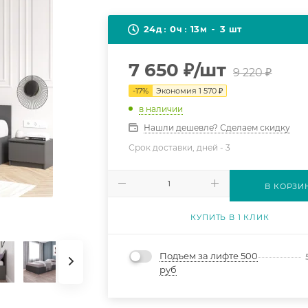
24
0
13
3
д
ч
м
шт
7 650
₽
/шт
9 220
₽
-
17
%
Экономия
1 570
₽
в наличии
Нашли дешевле? Сделаем скидку
Срок доставки, дней -
3
В КОРЗИ
КУПИТЬ В 1 КЛИК
Подъем за лифте 500
руб