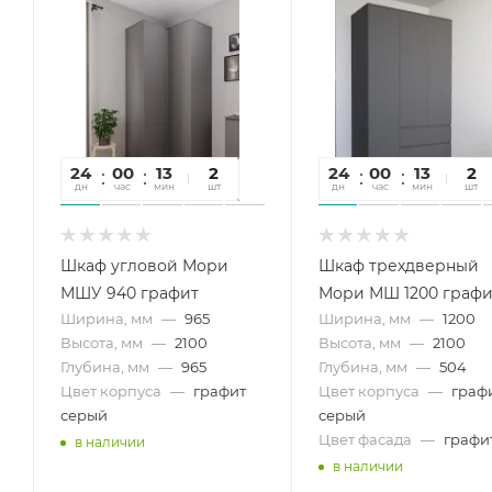
24
00
13
05
2
24
00
13
05
2
дн
час
мин
сек
шт
дн
час
мин
сек
шт
Шкаф угловой Мори
Шкаф трехдверный
МШУ 940 графит
Мори МШ 1200 графи
Ширина, мм
—
965
Ширина, мм
—
1200
Высота, мм
—
2100
Высота, мм
—
2100
Глубина, мм
—
965
Глубина, мм
—
504
Цвет корпуса
—
графит
Цвет корпуса
—
граф
серый
серый
Цвет фасада
—
графи
в наличии
в наличии