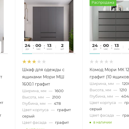
Распродажа
24
00
13
05
2
24
00
13
0
дн
час
мин
сек
шт
дн
час
мин
се
Шкаф для одежды с
Комод Мори МК 12
т
ящиками Мори МШ
графит (10 ящиков
Ширина, мм
—
120
1600.1 графит
Высота, мм
—
1210
Ширина, мм
—
1600
Глубина, мм
—
40
Высота, мм
—
2100
ит
Цвет корпуса
—
г
Глубина, мм
—
478
серый
Цвет корпуса
—
графит
т
Цвет фасада
—
гр
серый
Цвет фасада
—
графит
в наличии