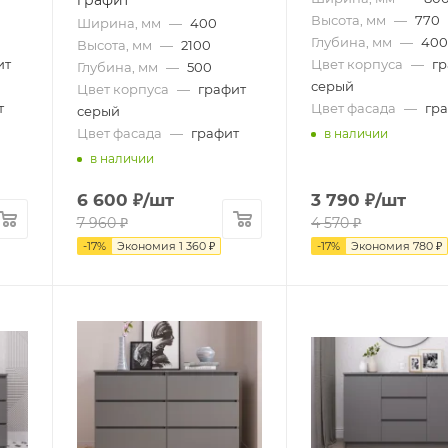
графит
Высота, мм
—
770
Ширина, мм
—
400
Глубина, мм
—
40
Высота, мм
—
2100
ит
Цвет корпуса
—
г
Глубина, мм
—
500
серый
Цвет корпуса
—
графит
т
Цвет фасада
—
гр
серый
Цвет фасада
—
графит
в наличии
в наличии
6 600
₽
/шт
3 790
₽
/шт
7 960
₽
4 570
₽
-
17
%
Экономия
1 360
₽
-
17
%
Экономия
780
₽