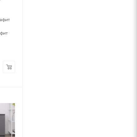
0
рафит
афит