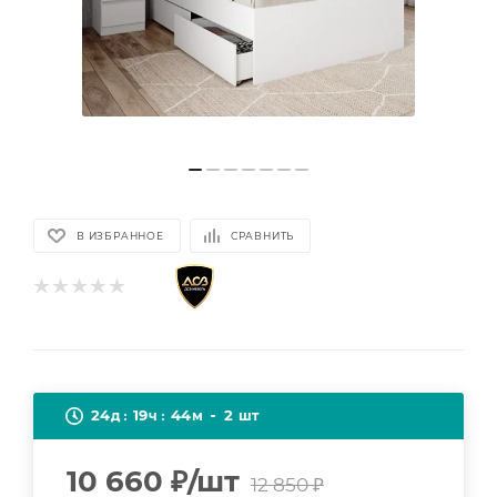
В ИЗБРАННОЕ
СРАВНИТЬ
24
19
44
2
д
ч
м
шт
10 660
₽
/шт
12 850
₽