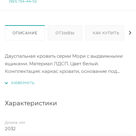
(921) 754-44-53
ОПИСАНИЕ
ОТЗЫВЫ
КАК КУПИТЬ
Двуспальная кровать серии Мори с выдвижными
ящиками. Материал ЛДСП. Цвет белый.
Комплектация: каркас кровати, основание под
матрас (настил). Два выдвижных ящика в комплекте,
установка ящиков возможна с любой стороны.
Спальное место под матрас 1400 х 2000 мм.
Характеристики
Длина, мм
2032