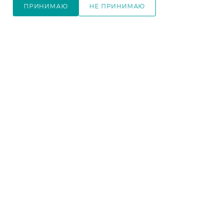
ПРИНИМАЮ
НЕ ПРИНИМАЮ
9 900
₽
8 300
₽
-
17
%
-
17
%
В КОРЗИНУ
В КОРЗИНУ
В КОРЗИНУ
Комод 4 ящика Мори МК
Шкаф двухдверный
804 белый
Мори МШ 900.1 белый
Ширина, мм
—
800
Ширина, мм
—
900
Высота, мм
—
990
Высота, мм
—
1800
Глубина, мм
—
400
Глубина, мм
—
500