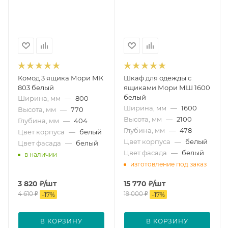
Комод 3 ящика Мори МК
Шкаф для одежды с
803 белый
ящиками Мори МШ 1600
белый
Ширина, мм
—
800
Ширина, мм
—
1600
Высота, мм
—
770
Высота, мм
—
2100
Глубина, мм
—
404
Глубина, мм
—
478
Цвет корпуса
—
белый
Цвет корпуса
—
белый
Цвет фасада
—
белый
Цвет фасада
—
белый
в наличии
изготовление под заказ
3 820
₽
/шт
15 770
₽
/шт
4 610
₽
19 000
₽
-
17
%
-
17
%
В КОРЗИНУ
В КОРЗИНУ