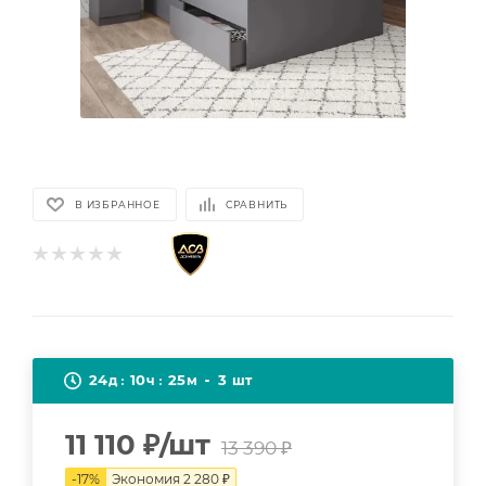
В ИЗБРАННОЕ
СРАВНИТЬ
24
10
25
3
д
ч
м
шт
11 110
₽
/шт
13 390
₽
-
17
%
Экономия
2 280
₽