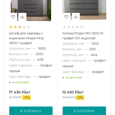
Шкаф для одежды с
Комод Мори МК 1200.10
ящиками Мори МШ
графит (10 ящиков)
1600.1 графит
Ширина, мм
—
1200
Ширина, мм
—
1600
Высота, мм
—
1210
Высота, мм
—
2100
Глубина, мм
—
404
Глубина, мм
—
478
Цвет корпуса
—
графит
Цвет корпуса
—
графит
серый
серый
Цвет фасада
—
графит
Цвет фасада
—
графит
в наличии
в наличии
17 430
₽
/шт
12 450
₽
/шт
21 000
₽
15 000
₽
-
17
%
-
17
%
В КОРЗИНУ
В КОРЗИНУ