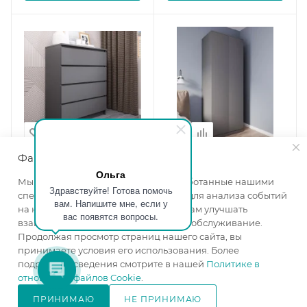
Файлы cookie
Ольга
Комод 4 ящика Мори МК
Шкаф двухдверный
Мы используем файлы cookie, разработанные нашими
804 графит
Мори МШ 800 графит
Здравствуйте! Готова помочь
специалистами и третьими лицами, для анализа событий
вам. Напишите мне, если у
Ширина, мм
—
800
Ширина, мм
—
800
на нашем веб-сайте, что позволяет нам улучшать
вас появятся вопросы.
Высота, мм
—
990
Высота, мм
—
2100
взаимодействие с пользователями и обслуживание.
Глубина, мм
—
400
Глубина, мм
—
510
Продолжая просмотр страниц нашего сайта, вы
Цвет корпуса
—
графит
Цвет корпуса
—
графит
принимаете условия его использования. Более
серый
серый
подробные сведения смотрите в нашей
Политике в
отношении файлов Cookie
.
Цвет фасада
—
графит
Цвет фасада
—
графит
в наличии
в наличии
ПРИНИМАЮ
НЕ ПРИНИМАЮ